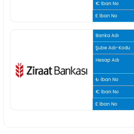
€ İban No
£ İban No
Banka Adı
Şube Adı-Kodu
Hesap Adı
₺ İban No
€ İban No
£ İban No