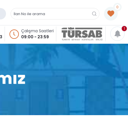
0
1
Çalışma Saatleri
93
09:00 - 23:59
mız