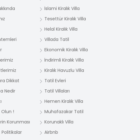
akkında
İslami Kiralık Villa
mız
Tesettür Kiralık Villa
Helal Kiralık Villa
temleri
Villada Tatil
r
Ekonomik Kiralık Villa
lerimiz
İndirimli Kiralık Villa
tlerimiz
Kiralık Havuzlu Villa
ara Dikkat
Tatil Evleri
ma Nedir
Tatil Villaları
ı
Hemen Kiralık Villa
 Olun !
Muhafazakar Tatil
lerin Korunması
Korunaklı Villa
Politikalar
Airbnb