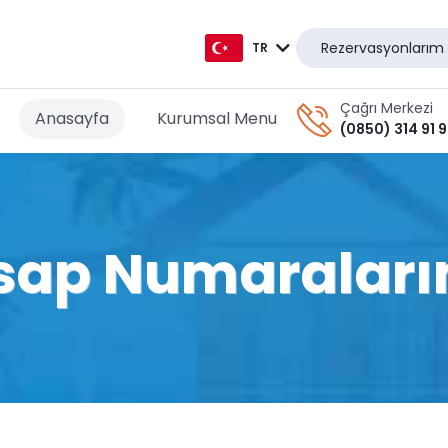
Rezervasyonlarım
TR
TR
Çağrı Merkezi
Anasayfa
Kurumsal Menu
(0850) 314 91 
EN
AR
DE
sap Numaraları
RU
GR