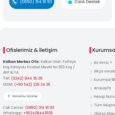
(0850) 314 91 93
Canlı Destek
Ofislerimiz & İletişim
Kurumsa
Kalkan Merkez Ofis:
Kalkan Mah. Fethiye
Biz Kimiz ?
Kaş Karayolu İncebel Mevkii No:383 Kaş /
Sıkça sorula
ANTALYA
Tel:
(0242) 844 35 05
Kurumsal Bil
GSM:
(+90 542) 235 34 35
Anasayfa
Konumu Göster
Hesap Numa
Tüm Müşter
Call Center:
(0850) 314 91 93
Whatsapp:
+902428443505
Vilanızı Ekle