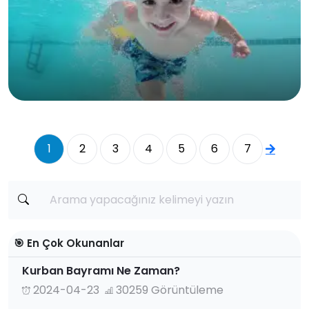
1
2
3
4
5
6
7
🎯 En Çok Okunanlar
Kurban Bayramı Ne Zaman?
2024-04-23
30259 Görüntüleme