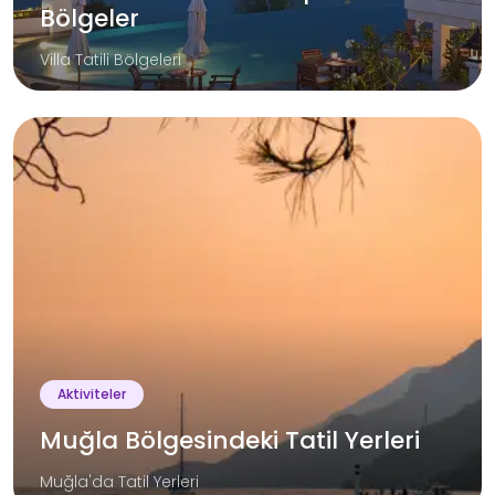
Bölgeler
Villa Tatili Bölgeleri
Aktiviteler
Kaş
Bölgesinde
Yapılacak
Aktiviteler
Aktiviteler
Muğla Bölgesindeki Tatil Yerleri
Kaş'ta Yapılacak
Aktivitler
Muğla'da Tatil Yerleri