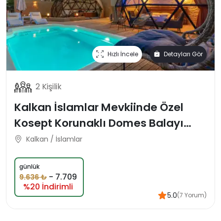
Hızlı İncele
Detayları Gör
2 Kişilik
Kalkan İslamlar Mevkiinde Özel
Kosept Korunaklı Domes Balayı
Tatil Villası
Kalkan / İslamlar
günlük
-
7.709
9.636 ₺
%20 İndirimli
5.0
(7 Yorum)