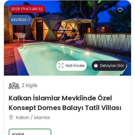
2025 FİYATLARI İLE
KAV1500-1
Hızlı İncele
Detayları Gör
2 Kişilik
Kalkan İslamlar Mevkiinde Özel
Konsept Domes Balayı Tatil Villası
Kalkan / İslamlar
günlük