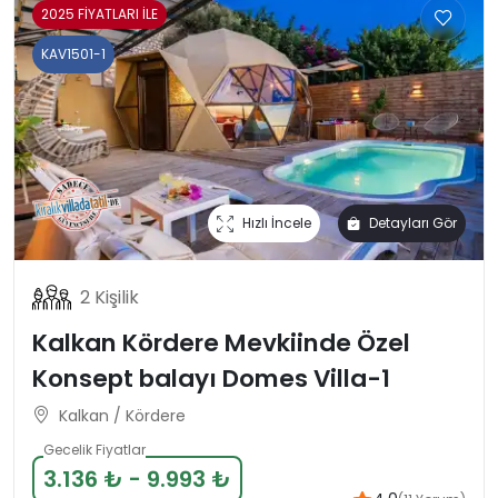
2025 FİYATLARI İLE
KAV1501-1
Hızlı İncele
Detayları Gör
2 Kişilik
Kalkan Kördere Mevkiinde Özel
Konsept balayı Domes Villa-1
Kalkan / Kördere
Gecelik Fiyatlar
3.136 ₺ - 9.993 ₺