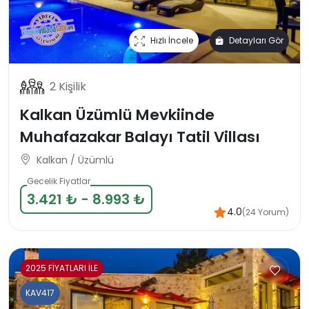
Hızlı İncele
Detayları Gör
2 Kişilik
Kalkan Üzümlü Mevkiinde
Muhafazakar Balayı Tatil Villası
Kalkan / Üzümlü
Gecelik Fiyatlar
3.421 ₺ - 8.993 ₺
4.0
(24 Yorum)
2025 FİYATLARI İLE
KAV417