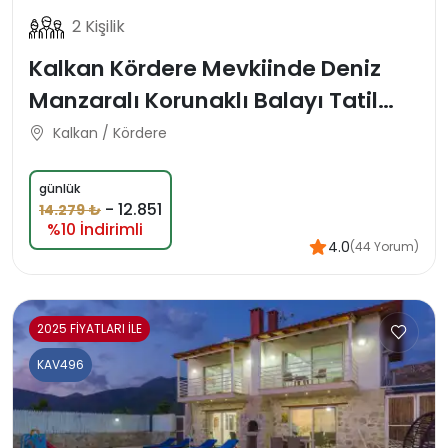
2 Kişilik
Kalkan Kördere Mevkiinde Deniz
Manzaralı Korunaklı Balayı Tatil
Villası
Kalkan / Kördere
günlük
-
12.851
14.279 ₺
%10 İndirimli
4.0
(44 Yorum)
2025 FİYATLARI İLE
KAV496