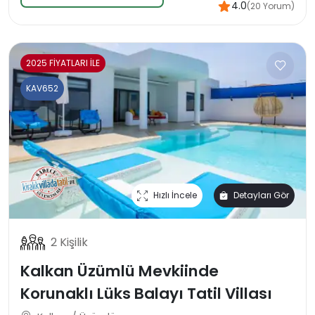
4.0
(20 Yorum)
2025 FİYATLARI İLE
KAV652
Hızlı İncele
Detayları Gör
2 Kişilik
Kalkan Üzümlü Mevkiinde
Korunaklı Lüks Balayı Tatil Villası