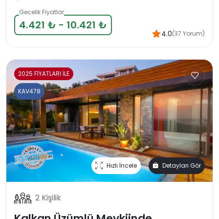
Gecelik Fiyatlar
4.421 ₺ - 10.421 ₺
4.0
(37 Yorum)
2025 FİYATLARI İLE
KAV478
Hızlı İncele
Detayları Gör
2 Kişilik
Kalkan Üzümlü Mevkiinde