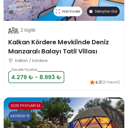
Hızlı İncele
Detayları Gör
2 Kişilik
Kalkan Kördere Mevkiinde Deniz
Manzaralı Balayı Tatil Villası
Kalkan / Kördere
Gecelik Fiyatlar
4.279 ₺ - 8.993 ₺
4.0
(21 Yorum)
2025 FİYATLARI İLE
KAV1500-5