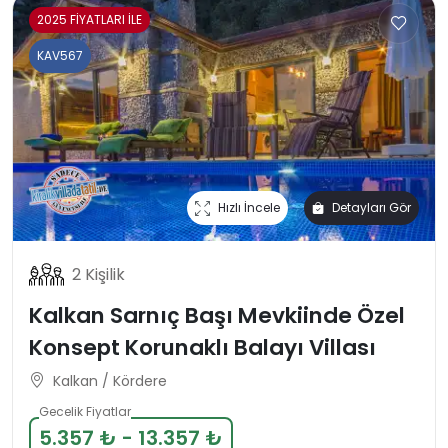
2025 FİYATLARI İLE
KAV567
Hızlı İncele
Detayları Gör
2 Kişilik
Kalkan Sarnıç Başı Mevkiinde Özel
Konsept Korunaklı Balayı Villası
Kalkan / Kördere
Gecelik Fiyatlar
5.357 ₺ - 13.357 ₺