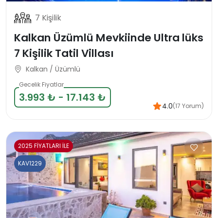
7 Kişilik
Kalkan Üzümlü Mevkiinde Ultra lüks
7 Kişilik Tatil Villası
Kalkan / Üzümlü
Gecelik Fiyatlar
3.993 ₺ - 17.143 ₺
4.0
(17 Yorum)
2025 FİYATLARI İLE
KAV1229