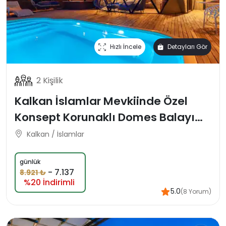
Hızlı İncele
Detayları Gör
2 Kişilik
Kalkan İslamlar Mevkiinde Özel
Konsept Korunaklı Domes Balayı
Tatil Villası
Kalkan / İslamlar
günlük
-
7.137
8.921 ₺
%20 İndirimli
5.0
(8 Yorum)