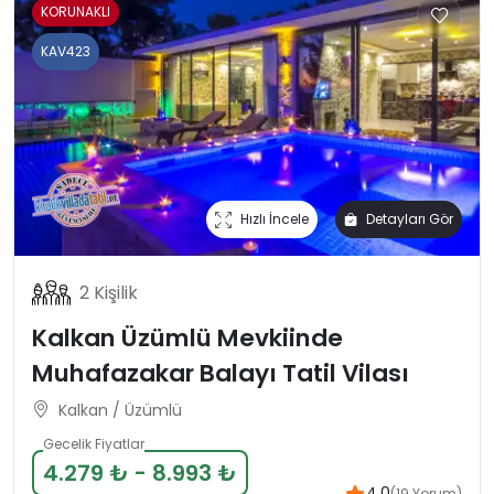
KORUNAKLI
KAV423
Hızlı İncele
Detayları Gör
2 Kişilik
Kalkan Üzümlü Mevkiinde
Muhafazakar Balayı Tatil Vilası
Kalkan / Üzümlü
Gecelik Fiyatlar
4.279 ₺ - 8.993 ₺
4.0
(19 Yorum)