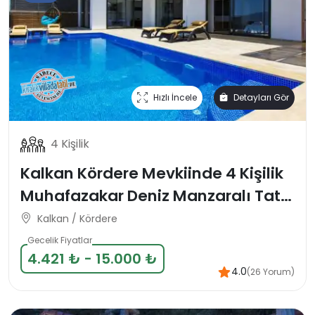
Hızlı İncele
Detayları Gör
4 Kişilik
Kalkan Kördere Mevkiinde 4 Kişilik
Muhafazakar Deniz Manzaralı Tatil
Villası
Kalkan / Kördere
Gecelik Fiyatlar
4.421 ₺ - 15.000 ₺
4.0
(26 Yorum)