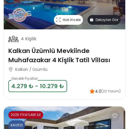
Hızlı İncele
Detayları Gör
4 Kişilik
Kalkan Üzümlü Mevkiinde
Muhafazakar 4 Kişlik Tatil Villası
Kalkan / Üzümlü
Gecelik Fiyatlar
4.279 ₺ - 10.279 ₺
4.0
(22 Yorum)
2025 FİYATLARI İLE
KAV513