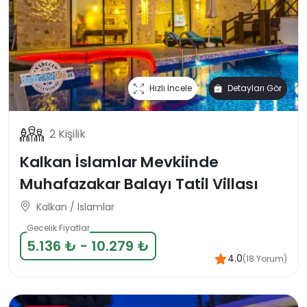
Hızlı İncele
Detayları Gör
2 Kişilik
Kalkan İslamlar Mevkiinde
Muhafazakar Balayı Tatil Villası
Kalkan / İslamlar
Gecelik Fiyatlar
5.136 ₺ - 10.279 ₺
4.0
(18 Yorum)