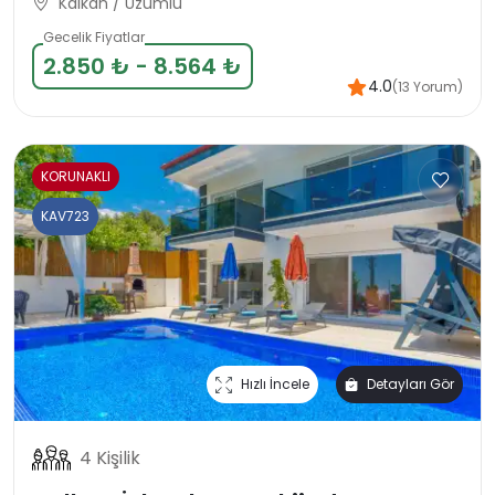
Kalkan / Üzümlü
Gecelik Fiyatlar
2.850 ₺ - 8.564 ₺
4.0
(13 Yorum)
KORUNAKLI
KAV723
Hızlı İncele
Detayları Gör
4 Kişilik