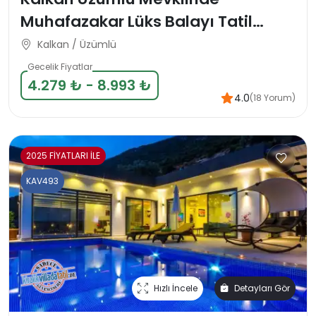
Muhafazakar Lüks Balayı Tatil
Villası
Kalkan / Üzümlü
Gecelik Fiyatlar
4.279 ₺ - 8.993 ₺
4.0
(18 Yorum)
2025 FİYATLARI İLE
KAV493
Hızlı İncele
Detayları Gör