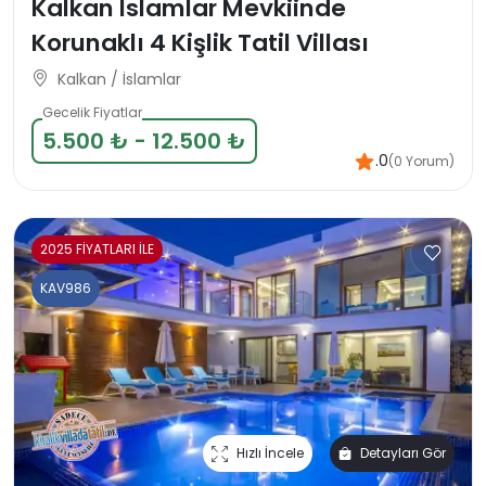
Kalkan İslamlar Mevkiinde
Korunaklı 4 Kişlik Tatil Villası
Kalkan / İslamlar
Gecelik Fiyatlar
5.500 ₺ - 12.500 ₺
.0
(0 Yorum)
2025 FİYATLARI İLE
KAV986
Hızlı İncele
Detayları Gör