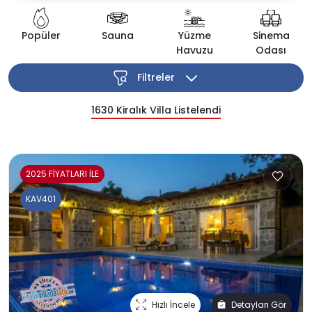
Popüler
Sauna
Yüzme
Sinema
Havuzu
Odası
Filtreler
1630
Kiralık Villa Listelendi
2025 FİYATLARI İLE
KAV401
Hızlı İncele
Detayları Gör