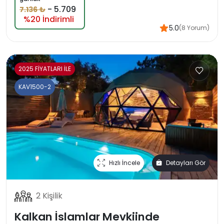
-
5.709
7.136 ₺
%20 İndirimli
5.0
(8 Yorum)
2025 FİYATLARI İLE
KAV1500-2
Hızlı İncele
Detayları Gör
2 Kişilik
Kalkan İslamlar Mevkiinde