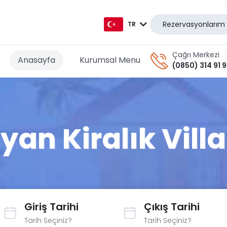
Rezervasyonlarım
TR
TR
Çağrı Merkezi
Anasayfa
Kurumsal Menu
(0850) 314 91 
EN
AR
DE
yan Kiralık Villa
RU
GR
Giriş Tarihi
Çıkış Tarihi
Tarih Seçiniz?
Tarih Seçiniz?