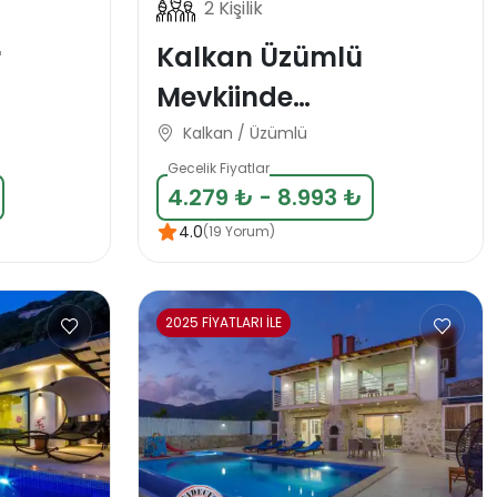
2 Kişilik
r
Kalkan Üzümlü
Mevkiinde
alayı
Muhafazakar Balayı
Kalkan / Üzümlü
Tatil Vilası
Gecelik Fiyatlar
4.279 ₺ - 8.993 ₺
4.0
(19 Yorum)
2025 FİYATLARI İLE