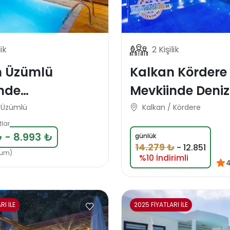
lik
2 Kişilik
n Üzümlü
Kalkan Kördere
nde
Mevkiinde Deniz
azakar Lüks
Manzaralı Korunaklı
/ Üzümlü
Kalkan / Kördere
Tatil Villası
Balayı Tatil Vill
tlar
 - 8.993 ₺
günlük
14.279 ₺
-
12.851
rum)
%10 İndirimli
4
RI İLE
2025 FİYATLARI İLE