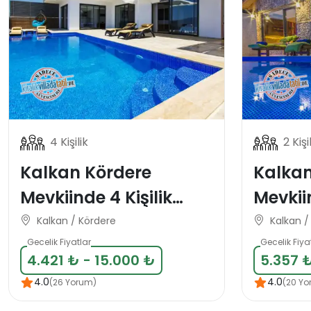
4 Kişilik
2 Kişi
Kalkan Kördere
Kalkan
Mevkiinde 4 Kişilik
Mevkii
Muhafazakar Deniz
Konsep
Kalkan / Kördere
Kalkan /
Manzaralı Tatil Villası
Balayı 
Gecelik Fiyatlar
Gecelik Fiya
4.421 ₺ - 15.000 ₺
5.357 ₺
4.0
4.0
(26 Yorum)
(20 Yo