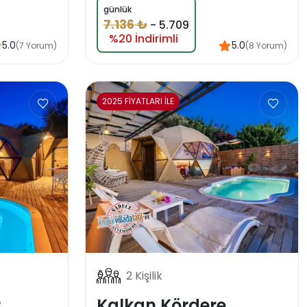
günlük
7.136 ₺
-
5.709
%20 İndirimli
5.0
5.0
(7 Yorum)
(8 Yorum)
2025 FİYATLARI İLE
2 Kişilik
r
Kalkan Kördere