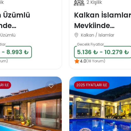
lik
2 Kişilik
n Üzümlü
Kalkan İslamla
nde
Mevkiinde
azakar Balayı
Muhafazakar B
/ Üzümlü
Kalkan / İslamlar
llası
Tatil Villası
tlar
Gecelik Fiyatlar
 - 8.993 ₺
5.136 ₺ - 10.279 ₺
4.0
rum)
(18 Yorum)
RI İLE
2025 FİYATLARI İLE