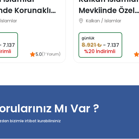
nde Korunaklı
Mevkiinde Özel
t Balayı Tatil
Konsept Koruna
 İslamlar
Kalkan / İslamlar
Domes Balayı Ta
günlük
Villası
8.921 ₺
-
7.137
-
7.137
rimli
%20 İndirimli
5.0
(7 Yorum)
orularınız Mı Var ?
n bizimle irtibat kurabilirsiniz