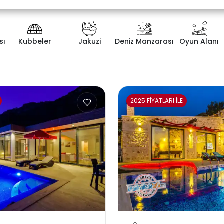
sı
Kubbeler
Jakuzi
Deniz Manzarası
Oyun Alanı
ategorisi
Yatak Odası Sayısı
2025 FİYATLARI İLE