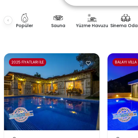
‹
Popüler
Sauna
Yüzme Havuzu
Sinema Oda
Fiyat Aralığı
Villa K
2025 FİYATLARI İLE
BALAYI VİLLA