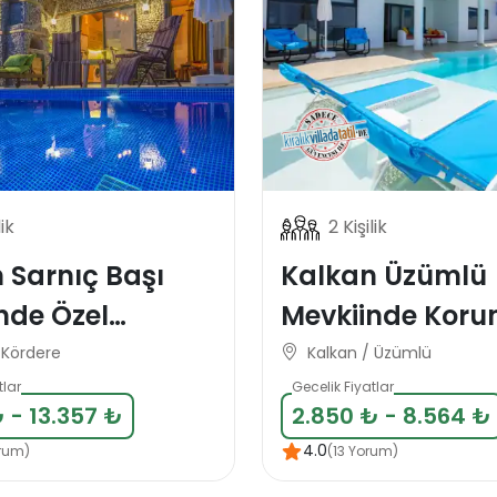
lik
2 Kişilik
 Sarnıç Başı
Kalkan Üzümlü
nde Özel
Mevkiinde Korunaklı
t Korunaklı
Lüks Balayı Tati
 Kördere
Kalkan / Üzümlü
Villası
Villası
tlar
Gecelik Fiyatlar
 - 13.357 ₺
2.850 ₺ - 8.564 ₺
4.0
rum)
(13 Yorum)