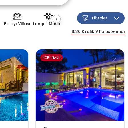
Filtreler
›
Balayı Villası
Langırt Masası
Kapalı Havuz
Çocuk Havuzu
1630
Kiralık Villa Listelendi
Esnek Arama
KORUNAKLI