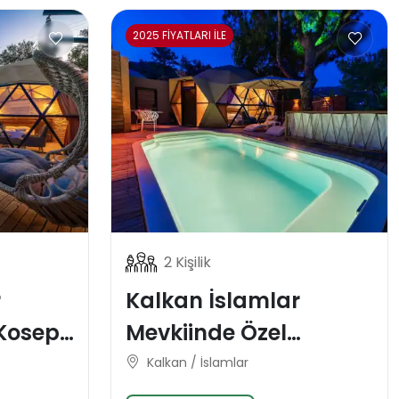
2025 FİYATLARI İLE
2 Kişilik
r
Kalkan İslamlar
Kosept
Mevkiinde Özel
s
Konsept Domes Balayı
Kalkan / İslamlar
ası
Tatil Villası