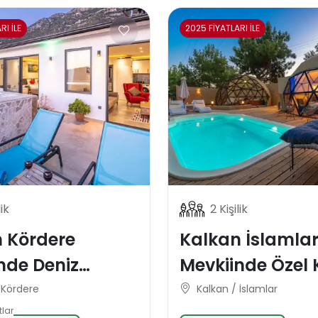
RI İLE
2025 FİYATLARI İLE
lik
2 Kişilik
 Kördere
Kalkan İslamla
nde Deniz
Mevkiinde Özel 
alı Balayı Tatil
Korunaklı Dome
 Kördere
Kalkan / İslamlar
Balayı Tatil Vill
tlar