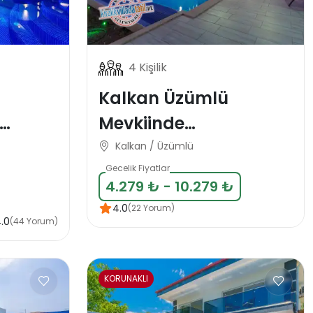
4 Kişilik
Kalkan Üzümlü
Mevkiinde
Muhafazakar 4 Kişlik
Kalkan / Üzümlü
ası
Tatil Villası
Gecelik Fiyatlar
4.279 ₺ - 10.279 ₺
4.0
(22 Yorum)
.0
(44 Yorum)
KORUNAKLI