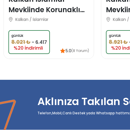
Mevkiinde Korunaklı
Mevkii
Özel Konsept Domes
Konsep
Kalkan / İslamlar
Kalkan /
Balayı Tatil Villası
Villası
günlük
günlük
8.021 ₺
8.921 ₺
-
6.417
%20 İndirimli
%20 İndi
5.0
(8 Yorum)
Aklınıza Takılan S
Telefon,Mobil,Canlı Destek yada Whatsapp hattımızda