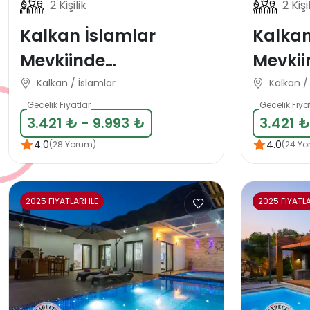
2 Kişilik
2 Kişi
Kalkan İslamlar
Kalka
Mevkiinde
Mevkii
Muhafazakar Balayı
Muhaf
Kalkan / İslamlar
Kalkan 
Tatil Villası
Tatil Vi
Gecelik Fiyatlar
Gecelik Fiya
3.421 ₺ - 9.993 ₺
3.421 ₺
4.0
4.0
(28 Yorum)
(24 Yo
2025 FİYATLARI İLE
2025 FİYATLA