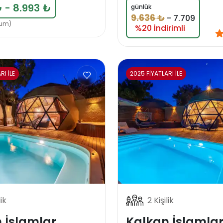
 - 8.993 ₺
günlük
9.636 ₺
-
7.709
rum)
%20 İndirimli
RI İLE
2025 FİYATLARI İLE
lik
2 Kişilik
 İslamlar
Kalkan İslamla