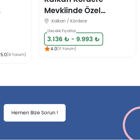
Mevkiinde Özel
klı
Konsept balayı Domes
Kalkan / Kördere
til
Villa-1
Gecelik Fiyatlar
3.136 ₺ - 9.993 ₺
4.0
(11 Yorum)
5.0
(8 Yorum)
Hemen Bize Sorun !