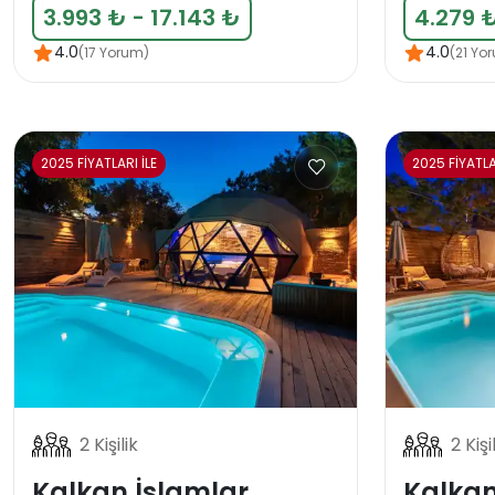
3.993 ₺ - 17.143 ₺
4.279 ₺
4.0
4.0
(17 Yorum)
(21 Yo
2025 FİYATLARI İLE
2025 FİYATLA
2 Kişilik
2 Kişi
Kalkan İslamlar
Kalkan