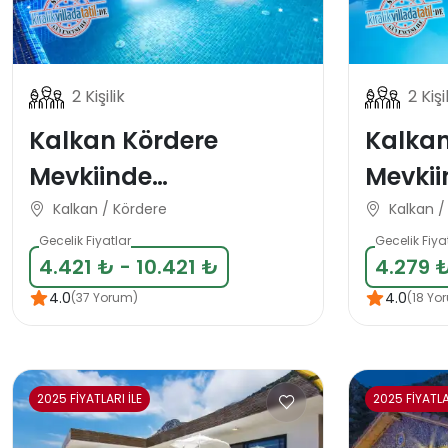
2 Kişilik
2 Kişi
Kalkan Kördere
Kalka
Mevkiinde
Mevkii
Muhafazakar Balayı
Muhaf
Kalkan / Kördere
Kalkan 
Tatil Villası
Balayı 
Gecelik Fiyatlar
Gecelik Fiya
4.421 ₺ - 10.421 ₺
4.279 ₺
4.0
4.0
(37 Yorum)
(18 Yo
2025 FİYATLARI İLE
2025 FİYATLA