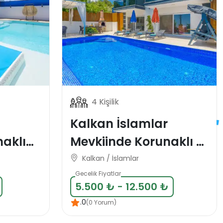
4 Kişilik
Kalkan İslamlar
Mevkiinde Korunaklı 4
l
Kişlik Tatil Villası
Kalkan / İslamlar
Gecelik Fiyatlar
5.500 ₺ - 12.500 ₺
.0
(0 Yorum)