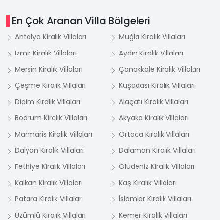
İnternet sitemizde bulunan
Kiralık
En Çok Aranan Villa Bölgeleri
villa
seçenekleri içinde bazı kategoriler gözünüze
çarpmıştır. Bu kategoriler sizin kiralık villa ararken
Antalya Kiralık Villaları
Muğla Kiralık Villaları
işinizi kolaylaştırmak açısından yapılmıştır.
İzmir Kiralık Villaları
Aydın Kiralık Villaları
Başlıca kategoriler şu şekildedir; “
Balayı Villa
”,
Mersin Kiralık Villaları
Çanakkale Kiralık Villaları
“
Korunaklı Villa
”, “
Muhafazakar Villa
”, “
Denize
Çeşme Kiralık Villaları
Kuşadası Kiralık Villaları
Yakın Villa
”, “
Deniz manzaralı Villa
”, “
Doğa
içinde Villa
”, “
Lüks Villa
” vb…. Bunların açılımları
Didim Kiralık Villaları
Alaçatı Kiralık Villaları
şu şekilde olmaktadır;
Bodrum Kiralık Villaları
Akyaka Kiralık Villaları
Balayı Villa
kategorisinde görünen
Kiralık
Marmaris Kiralık Villaları
Ortaca Kiralık Villaları
villalar
, genellikle 1+1, 2+1 ve 3+1 seçeneklerine
Dalyan Kiralık Villaları
Dalaman Kiralık Villaları
sahiptir. Bu villalar özellikle güz ve kış döneminde
Fethiye Kiralık Villaları
Ölüdeniz Kiralık Villaları
balayı çiftleri için uygun fiyatlarla pazarlanır.
Kalkan Kiralık Villaları
Kaş Kiralık Villaları
Balayı çiftlerimizin rahat edebileceği konum,
manzara, mesafe, ısıtmalı kapalı havuz, hamam,
Patara Kiralık Villaları
İslamlar Kiralık Villaları
sauna gibi özellikleri de barındırırlar.
Üzümlü Kiralık Villaları
Kemer Kiralık Villaları