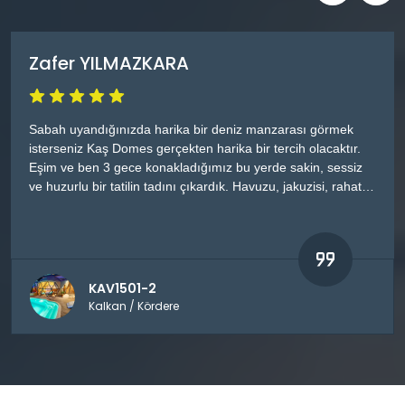
Zafer YILMAZKARA
Sabah uyandığınızda harika bir deniz manzarası görmek
isterseniz Kaş Domes gerçekten harika bir tercih olacaktır.
Eşim ve ben 3 gece konakladığımız bu yerde sakin, sessiz
ve huzurlu bir tatilin tadını çıkardık. Havuzu, jakuzisi, rahat
yatağı ve tertemiz çevresi ile son derece tatmin olduğumuz
bir mekan oldu. Zeytin ağaçlarının arasında doğa ile iç içe
olan bu mekanı doğayı ve sakinliği seven herkese tavsiye
ederim. Son olarak yola çıktığımız günden konakladığımız
süre boyunca bizimle sürekli ilgilenen ve yardımcı olan Kaş
KAV1501-2
Domes sorumlusu Musa bey ''e nezaketi, güler yüzü ve
Kalkan / Kördere
ilgisinden dolayı çok teşekkür ederim.