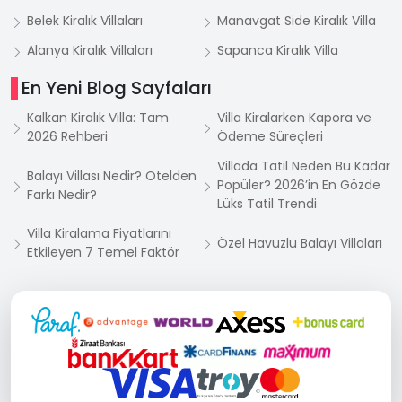
Balayı çiftlerimizin oda sayısından daha çok
Belek Kiralık Villaları
Manavgat Side Kiralık Villa
yukarıdaki kriterlere bakarak ve firmamıza
Alanya Kiralık Villaları
Sapanca Kiralık Villa
danışarak seçim yapmaları daha doğru olacaktır.
Çünkü 1+1 yada 1+0 iki kişilik villalar bazen 3+1
En Yeni Blog Sayfaları
villalardan daha pahalı da olabilmektedir.
Kalkan Kiralık Villa: Tam
Villa Kiralarken Kapora ve
2026 Rehberi
Ödeme Süreçleri
Korunaklı Villa
ve
Muhafazakar Villa
kategorisindeki
kiral
ı
k villalar
, İslami kurallara
Villada Tatil Neden Bu Kadar
Balayı Villası Nedir? Otelden
göre yaşayan konuklarımız için uygundur.
Popüler? 2026’in En Gözde
Farkı Nedir?
Lüks Tatil Trendi
Ayrıca meraklı gözlerden uzak tatil yapmak
Villa Kiralama Fiyatlarını
isteyen konuklarımız için de uygundur.
Özel Havuzlu Balayı Villaları
Etkileyen 7 Temel Faktör
Bu villalarda görünürlük doğal olarak ya da özel
düzenlemelerle en aza indirilmiştir.
Böylece tatil boyunca daha rahat edebilirsiniz.
Bu kategorideki villalar güneşlenme terasından ve
havuz içinde iken etraftan görünmeyen