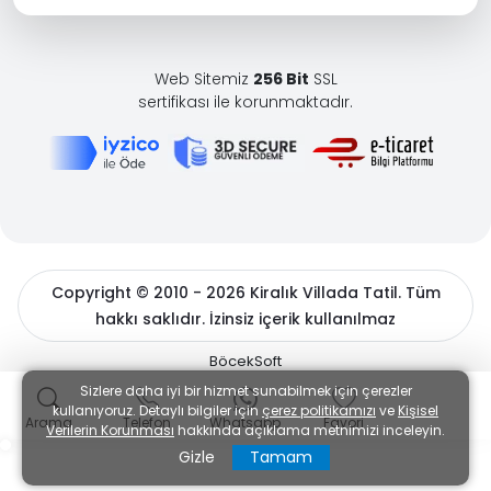
villalardan seçimi yapılmaktadır. Yani %100
etraftan görülmez garantisi yoktur.
Web Sitemiz
256 Bit
SSL
Sizlerinde kendinizi sakınmanız gereken yerleri
sertifikası ile korunmaktadır.
mutlaka vardır. Kiraladığınız villaya girer girmez
bu noktaları belirleyerek tatiliniz süresince buna
göre hareket ederseniz siz de görünmez
olursunuz.
İkinci kat balkonları, havuz terasının kenarları,
ana giriş ve çıkış noktaları, garaj gibi alanlarda
dikkatli olmanız gerekir.
Copyright © 2010 - 2026 Kiralık Villada Tatil. Tüm
hakkı saklıdır. İzinsiz içerik kullanılmaz
Korunaklı Villa
ve
Muhafazakar Villa
kiralama
da hareketleriniz
muhafazakar
BöcekSoft
otel
tatillerindeki gibi kısıtlanmaya maruz kalmaz.
Sizlere daha iyi bir hizmet sunabilmek için çerezler
kullanıyoruz. Detaylı bilgiler için
çerez politikamızı
ve
Kişisel
Arama
Telefon
Whatsapp
Favori
villa kiralama
özgür bir tatil şekli olduğundan
Verilerin Korunması
hakkında açıklama metnimizi inceleyin.
kimse tatilinize karışmaz ve sizleri bu kuralları
Gizle
Tamam
uymaya zorlayamaz.