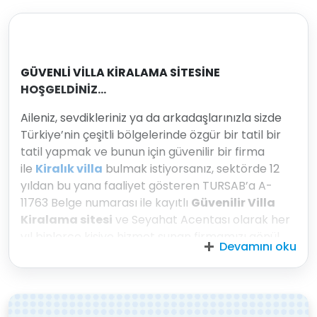
GÜVENLİ VİLLA KİRALAMA SİTESİNE
HOŞGELDİNİZ…
Aileniz, sevdikleriniz ya da arkadaşlarınızla sizde
Türkiye’nin çeşitli bölgelerinde özgür bir tatil bir
tatil yapmak ve bunun için güvenilir bir firma
ile
Kiralık villa
bulmak istiyorsanız, sektörde 12
yıldan bu yana faaliyet gösteren TURSAB’a A-
11763 Belge numarası ile kayıtlı
Güvenilir Villa
Kiralama sitesi
ve Seyahat Acentası olarak her
yıl binlerce kişiye hizmet sunan firmamızı gönül
Devamını oku
rahatlığı ile tercih edebilirsiniz. Bu sayede tam
hayal ettiğiniz ve istediğiniz gibi bir yer bulmayı
başarabilirsiniz.
Aradığınız özelliklere, kalmak istediğiniz gün