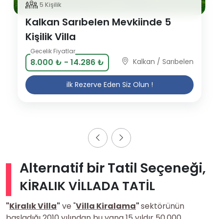
5 Kişilik
Kalkan Sarıbelen Mevkiinde 5
Kişilik Villa
Gecelik Fiyatlar
Kalkan / Sarıbelen
8.000 ₺ - 14.286 ₺
ilk Rezerve Eden Siz Olun !
Alternatif bir Tatil Seçeneği,
KİRALIK VİLLADA TATİL
"
Kiralık Villa
"
ve "
Villa Kiralama
"
sektörünün
başladığı 2010 yılından bu yana 15 yıldır 50,000