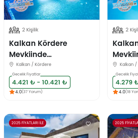
2 Kişilik
2 Kişi
Kalkan Kördere
Kalka
Mevkiinde
Mevkii
Muhafazakar Balayı
Muhaf
Kalkan / Kördere
Kalkan 
Tatil Villası
Balayı 
Gecelik Fiyatlar
Gecelik Fiya
4.421 ₺ - 10.421 ₺
4.279 ₺
4.0
4.0
(37 Yorum)
(18 Yo
2025 FİYATLARI İLE
2025 FİYATLA