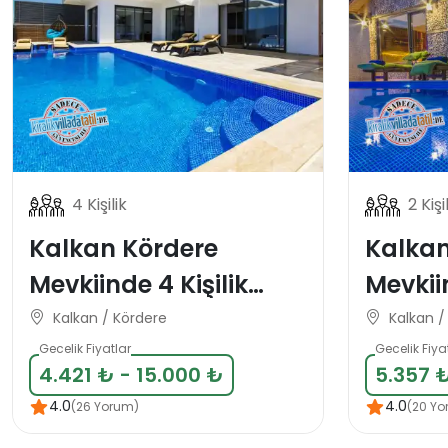
4 Kişilik
2 Kişi
Kalkan Kördere
Kalkan
Mevkiinde 4 Kişilik
Mevkii
Muhafazakar Deniz
Konsep
Kalkan / Kördere
Kalkan /
Manzaralı Tatil Villası
Balayı 
Gecelik Fiyatlar
Gecelik Fiya
4.421 ₺ - 15.000 ₺
5.357 ₺
4.0
4.0
(26 Yorum)
(20 Yo