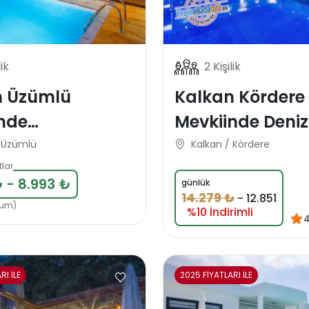
lik
2 Kişilik
n Üzümlü
Kalkan Kördere
nde
Mevkiinde Deniz
azakar Lüks
Manzaralı Korunaklı
/ Üzümlü
Kalkan / Kördere
Tatil Villası
Balayı Tatil Vill
tlar
 - 8.993 ₺
günlük
14.279 ₺
-
12.851
rum)
%10 İndirimli
4
RI İLE
2025 FİYATLARI İLE