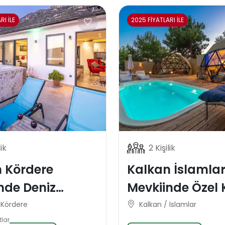
RI İLE
2025 FİYATLARI İLE
lik
2 Kişilik
 Kördere
Kalkan İslamla
nde Deniz
Mevkiinde Özel 
alı Balayı Tatil
Korunaklı Dome
 Kördere
Kalkan / İslamlar
Balayı Tatil Vill
tlar