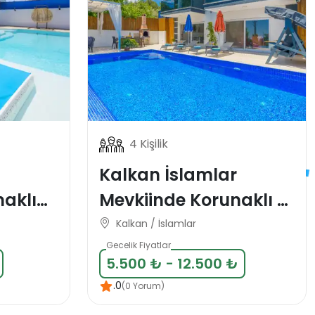
4 Kişilik
Kalkan İslamlar
Mevkiinde Korunaklı 4
l
Kişlik Tatil Villası
Kalkan / İslamlar
Gecelik Fiyatlar
5.500 ₺ - 12.500 ₺
.0
(0 Yorum)