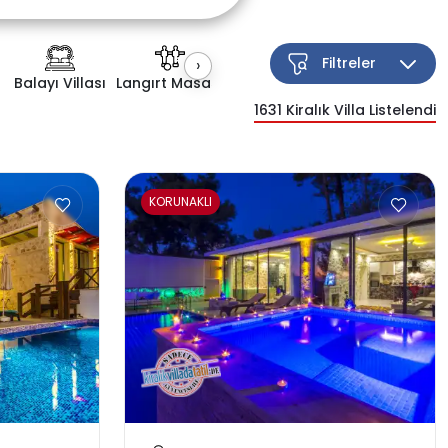
Filtreler
›
Balayı Villası
Langırt Masası
Kapalı Havuz
Çocuk Havuzu
1631
Kiralık Villa Listelendi
Esnek Arama
KORUNAKLI