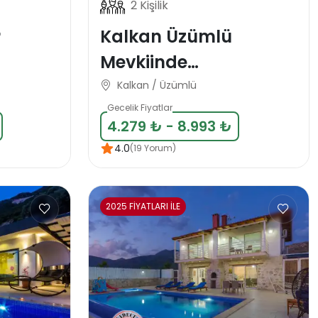
2 Kişilik
r
Kalkan Üzümlü
Mevkiinde
alayı
Muhafazakar Balayı
Kalkan / Üzümlü
Tatil Vilası
Gecelik Fiyatlar
4.279 ₺ - 8.993 ₺
4.0
(19 Yorum)
2025 FİYATLARI İLE