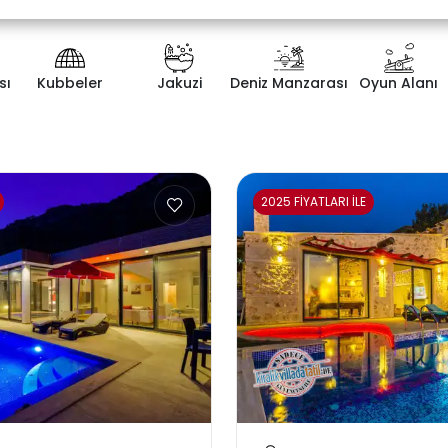
sı
Kubbeler
Jakuzi
Deniz Manzarası
Oyun Alanı
ategorisi
Yatak Odası Sayısı
2025 FİYATLARI İLE