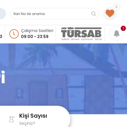
0
1
Çalışma Saatleri
93
09:00 - 23:59
i
Kişi Sayısı
Seçiniz?