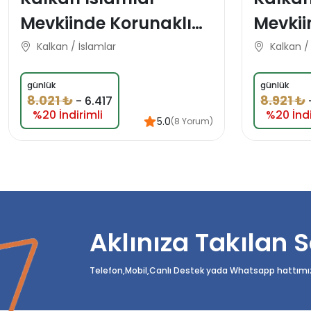
Mevkiinde Korunaklı
Mevkii
Özel Konsept Domes
Konsep
Kalkan / İslamlar
Kalkan /
Balayı Tatil Villası
Villası
günlük
günlük
8.021 ₺
8.921 ₺
-
6.417
%20 İndirimli
%20 İndi
5.0
(8 Yorum)
Aklınıza Takılan S
Telefon,Mobil,Canlı Destek yada Whatsapp hattımızda