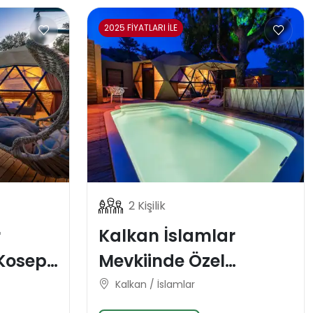
2025 FİYATLARI İLE
2 Kişilik
r
Kalkan İslamlar
Kosept
Mevkiinde Özel
s
Konsept Domes Balayı
Kalkan / İslamlar
ası
Tatil Villası