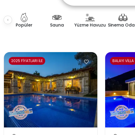
‹
Popüler
Sauna
Yüzme Havuzu
Sinema Oda
Fiyat Aralığı
Villa K
2025 FİYATLARI İLE
BALAYI VİLLA