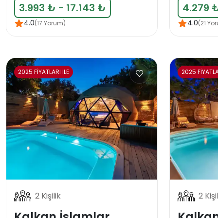
3.993 ₺ - 17.143 ₺
4.279 ₺
4.0
4.0
(17 Yorum)
(21 Yo
2025 FİYATLARI İLE
2025 FİYATLA
2 Kişilik
2 Kişi
Kalkan İslamlar
Kalkan