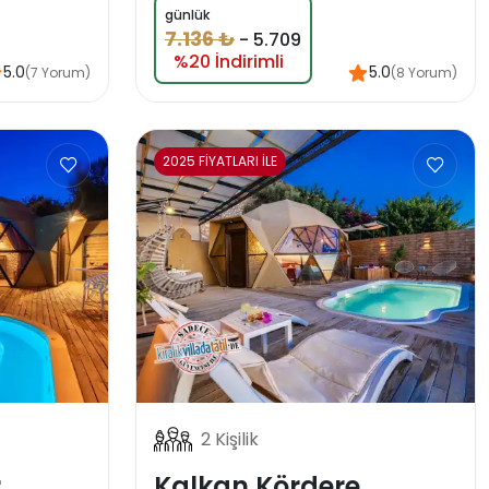
günlük
7.136 ₺
-
5.709
%20 İndirimli
5.0
5.0
(7 Yorum)
(8 Yorum)
2025 FİYATLARI İLE
2 Kişilik
r
Kalkan Kördere