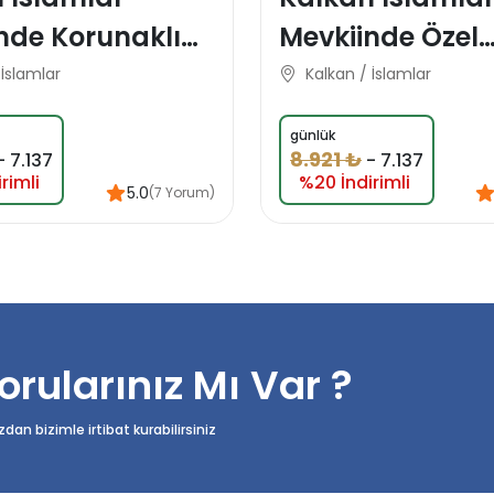
nde Korunaklı
Mevkiinde Özel
t Balayı Tatil
Konsept Koruna
 İslamlar
Kalkan / İslamlar
Domes Balayı Ta
günlük
Villası
8.921 ₺
-
7.137
-
7.137
rimli
%20 İndirimli
5.0
(7 Yorum)
orularınız Mı Var ?
n bizimle irtibat kurabilirsiniz