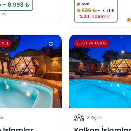
 - 8.993 ₺
günlük
9.636 ₺
-
7.709
rum)
%20 İndirimli
RI İLE
2025 FİYATLARI İLE
lik
2 Kişilik
 İslamlar
Kalkan İslamla