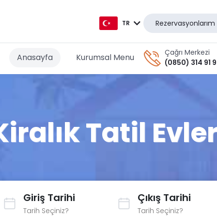
Rezervasyonlarım
TR
TR
Çağrı Merkezi
Anasayfa
Kurumsal Menu
(0850) 314 91 
EN
AR
DE
Kiralık Tatil Evler
RU
GR
Giriş Tarihi
Çıkış Tarihi
Tarih Seçiniz?
Tarih Seçiniz?