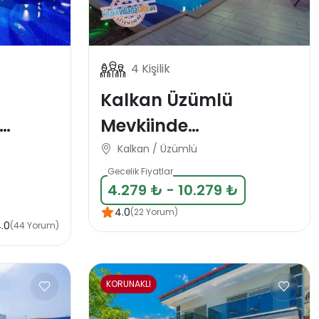
4 Kişilik
Kalkan Üzümlü
Mevkiinde
Muhafazakar 4 Kişlik
Kalkan / Üzümlü
ası
Tatil Villası
Gecelik Fiyatlar
4.279 ₺ - 10.279 ₺
4.0
(22 Yorum)
.0
(44 Yorum)
KORUNAKLI