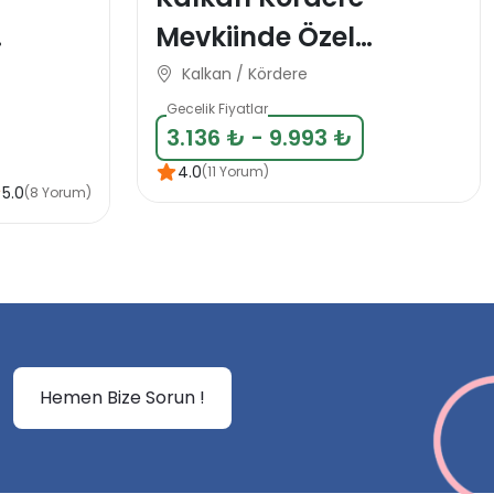
Mevkiinde Özel
klı
Konsept balayı Domes
Kalkan / Kördere
til
Villa-1
Gecelik Fiyatlar
3.136 ₺ - 9.993 ₺
4.0
(11 Yorum)
5.0
(8 Yorum)
Hemen Bize Sorun !