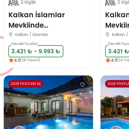
2 Kişilik
2 Kişi
Kalkan İslamlar
Kalka
Mevkiinde
Mevkii
Muhafazakar Balayı
Muhaf
Kalkan / İslamlar
Kalkan 
Tatil Villası
Tatil Vi
Gecelik Fiyatlar
Gecelik Fiya
3.421 ₺ - 9.993 ₺
3.421 ₺
4.0
4.0
(28 Yorum)
(24 Yo
2025 FİYATLARI İLE
2025 FİYATLA