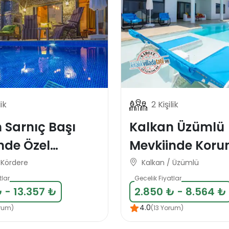
lik
2 Kişilik
 Sarnıç Başı
Kalkan Üzümlü
nde Özel
Mevkiinde Korunaklı
t Korunaklı
Lüks Balayı Tati
 Kördere
Kalkan / Üzümlü
Villası
Villası
tlar
Gecelik Fiyatlar
 - 13.357 ₺
2.850 ₺ - 8.564 ₺
4.0
rum)
(13 Yorum)