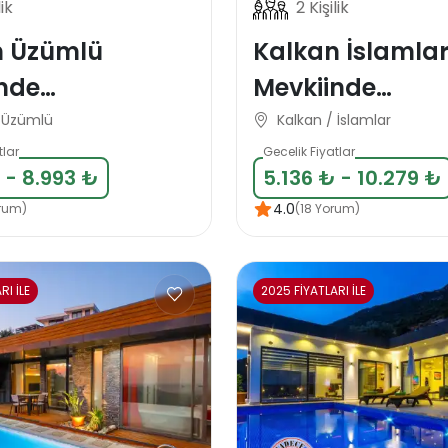
lik
2 Kişilik
n Üzümlü
Kalkan İslamla
nde
Mevkiinde
azakar Balayı
Muhafazakar B
/ Üzümlü
Kalkan / İslamlar
llası
Tatil Villası
tlar
Gecelik Fiyatlar
 - 8.993 ₺
5.136 ₺ - 10.279 ₺
4.0
rum)
(18 Yorum)
RI İLE
2025 FİYATLARI İLE