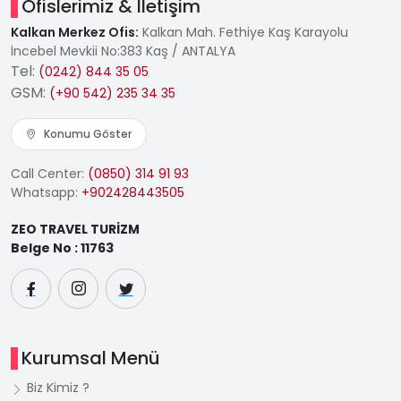
Ofislerimiz & İletişim
Kalkan Merkez Ofis:
Kalkan Mah. Fethiye Kaş Karayolu
İncebel Mevkii No:383 Kaş / ANTALYA
Tel:
(0242) 844 35 05
GSM:
(+90 542) 235 34 35
Konumu Göster
Call Center:
(0850) 314 91 93
Whatsapp:
+902428443505
ZEO TRAVEL TURİZM
Belge No : 11763
Kurumsal Menü
Biz Kimiz ?