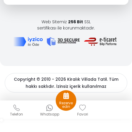
Web Sitemiz
256 Bit
SSL
sertifikası ile korunmaktadır.
Copyright © 2010 - 2026 Kiralık Villada Tatil. Tüm
hakkı saklıdır. İzinsiz içerik kullanılmaz
BöcekSoft
Rezerve
Sizlere daha iyi bir hizmet sunabilmek için çerezler
edin
kullanıyoruz. Detaylı bilgiler için
çerez politikamızı
ve
Kişisel
Telefon
Whatsapp
Favori
Verilerin Korunması
hakkında açıklama metnimizi inceleyin.
Gizle
Tamam