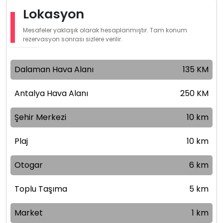
Lokasyon
Mesafeler yaklaşık olarak hesaplanmıştır. Tam konum
rezervasyon sonrası sizlere verilir.
Dalaman Hava Alanı
135 KM
Antalya Hava Alanı
250 KM
Şehir Merkezi
10 km
Plaj
10 km
Otogar
6 km
Toplu Taşıma
5 km
Market
1 km