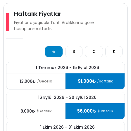
tarihlerde müsaitlik bulunması halinde yan tarafında
bulunan
KAV2285
kodlu villamızda alternatif
Haftalık Fiyatlar
konaklama imkânı sunarak birbirine yakın tatil yapma
Fiyatlar aşağıdaki Tarih Aralıklarına göre
avantajı sağlamaktadır.
hesaplanmaktadır.
₺
$
€
£
1 Temmuz 2026 - 15 Eylül 2026
91.000₺
13.000₺
/Gecelik
/Haftalık
16 Eylül 2026 - 30 Eylül 2026
56.000₺
8.000₺
/Gecelik
/Haftalık
1 Ekim 2026 - 31 Ekim 2026