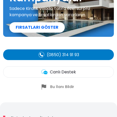
Sadece Kiralık Villada Tatil'a özel sürpriz
kampanya ve fırsatlardan yararlanın
FIRSATLARI GÖSTER
(0850) 314 91 93
Canlı Destek
Bu İlanı Bildir