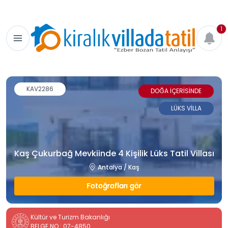
1
KAV2286
DOĞA İÇERİSİNDE
LÜKS VİLLA
Kaş Çukurbağ Mevkiinde 4 Kişilik Lüks Tatil Villası
Antalya / Kaş
Fotoğrafları gör
Kültür ve Turizm Bakanlığı
BELGE NO : 07-4850