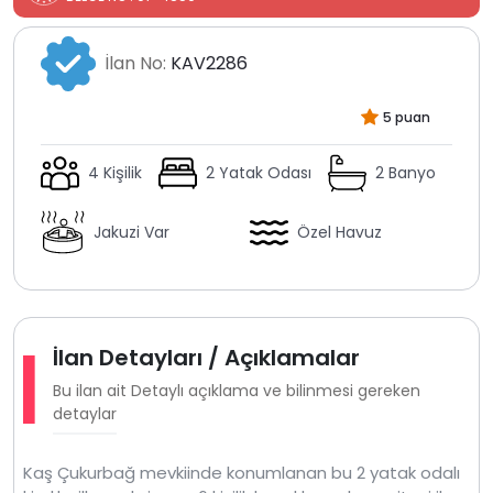
İlan No:
KAV2286
5 puan
4 Kişilik
2 Yatak Odası
2 Banyo
Jakuzi Var
Özel Havuz
İlan Detayları / Açıklamalar
Bu ilan ait Detaylı açıklama ve bilinmesi gereken
detaylar
Kaş Çukurbağ mevkiinde konumlanan bu 2 yatak odalı