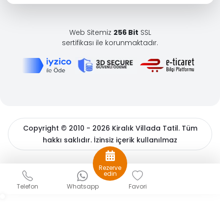
Web Sitemiz
256 Bit
SSL
sertifikası ile korunmaktadır.
Copyright © 2010 - 2026 Kiralık Villada Tatil. Tüm
hakkı saklıdır. İzinsiz içerik kullanılmaz
BöcekSoft
Rezerve
Sizlere daha iyi bir hizmet sunabilmek için çerezler
edin
kullanıyoruz. Detaylı bilgiler için
çerez politikamızı
ve
Kişisel
Telefon
Whatsapp
Favori
Verilerin Korunması
hakkında açıklama metnimizi inceleyin.
Gizle
Tamam