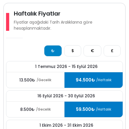
tarihlerde müsaitlik bulunması halinde yan tarafında
bulunan
KAV2286
- kodlu villamızda alternatif
Haftalık Fiyatlar
konaklama imkânı sunarak birbirine yakın tatil yapma
Fiyatlar aşağıdaki Tarih Aralıklarına göre
avantajı sağlamaktadır.
hesaplanmaktadır.
₺
$
€
£
1 Temmuz 2026 - 15 Eylül 2026
94.500₺
13.500₺
/Gecelik
/Haftalık
16 Eylül 2026 - 30 Eylül 2026
59.500₺
8.500₺
/Gecelik
/Haftalık
1 Ekim 2026 - 31 Ekim 2026