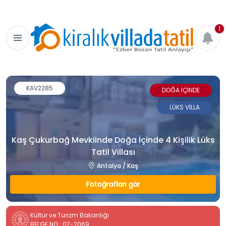
1
KAV2285
DOĞA İÇİNDE
LÜKS VİLLA
Kaş Çukurbağ Mevkiinde Doğa İçinde 4 Kişilik Lüks
Tatil Villası
Antalya / Kaş
Fotoğrafları gör
Kültür ve Turizm Bakanlığı
BELGE NO : 07-2069