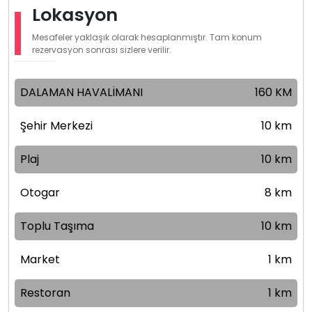
Lokasyon
Mesafeler yaklaşık olarak hesaplanmıştır. Tam konum
rezervasyon sonrası sizlere verilir.
DALAMAN HAVALİMANI
160 KM
Şehir Merkezi
10 km
Plaj
10 km
Otogar
8 km
Toplu Taşıma
10 km
Market
1 km
Restoran
1 km