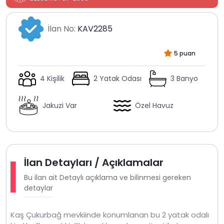
İlan No:
KAV2285
5 puan
4 Kişilik
2 Yatak Odası
3 Banyo
Jakuzi Var
Özel Havuz
İlan Detayları / Açıklamalar
Bu ilan ait Detaylı açıklama ve bilinmesi gereken
detaylar
Kaş Çukurbağ mevkiinde konumlanan bu 2 yatak odalı