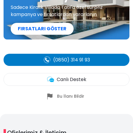
Sadece Kiralık Villada Tatil'a özel sürpriz
kampanya ve fırsatlardan yararlanın
FIRSATLARI GÖSTER
(0850) 314 91 93
Canlı Destek
Bu İlanı Bildir
Ofislerimiz & İletişim