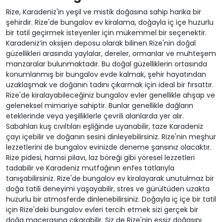
Rize, Karadeniz'in yeşil ve mistik doğasına sahip harika bir
şehirdir. Rize'de bungalov ev kiralama, doğayla iç içe huzurlu
bir tatil geçirmek isteyenler için mükemmel bir seçenektir.
Karadeniz’in oksijen deposu olarak bilinen Rize'nin doğal
güzellikleri arasında yaylalar, dereler, ormanlar ve muhteşem
manzaralar bulunmaktadır. Bu doğal güzelliklerin ortasında
konumlanmış bir bungalov evde kalmak, şehir hayatından
uzaklaşmak ve doğanın tadını çıkarmak için ideal bir fırsattır.
Rize'de kiralayabileceğiniz bungalov evler genellikle ahşap ve
geleneksel mimariye sahiptir. Bunlar genellikle dağların
eteklerinde veya yeşilliklerle çevrili alanlarda yer alır.
Sabahları kuş cıvıltıları eşliğinde uyanabilir, taze Karadeniz
çayı içebilir ve doğanın sesini dinleyebilirsiniz. Rize'nin meşhur
lezzetlerini de bungalov evinizde deneme şansınız olacaktır.
Rize pidesi, hamsi pilavı, laz böreği gibi yöresel lezzetleri
tadabilir ve Karadeniz mutfağının enfes tatlarıyla
tanışabilirsiniz. Rize'de bungalov ev kiralayarak unutulmaz bir
doğa tatili deneyimi yaşayabilir, stres ve gürültüden uzakta
huzurlu bir atmosferde dinlenebilirsiniz. Doğayla iç içe bir tatil
için Rize'deki bungalov evleri tercih etmek sizi gerçek bir
doğa macerasına çıkarabilir. Siz de Rize'nin eşsiz doğasını