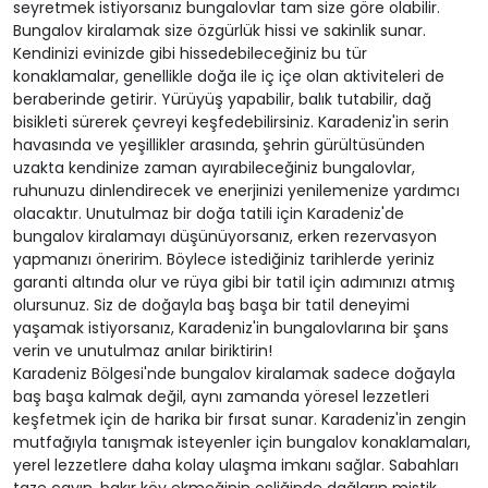
seyretmek istiyorsanız bungalovlar tam size göre olabilir.
Bungalov kiralamak size özgürlük hissi ve sakinlik sunar.
Kendinizi evinizde gibi hissedebileceğiniz bu tür
konaklamalar, genellikle doğa ile iç içe olan aktiviteleri de
beraberinde getirir. Yürüyüş yapabilir, balık tutabilir, dağ
bisikleti sürerek çevreyi keşfedebilirsiniz. Karadeniz'in serin
havasında ve yeşillikler arasında, şehrin gürültüsünden
uzakta kendinize zaman ayırabileceğiniz bungalovlar,
ruhunuzu dinlendirecek ve enerjinizi yenilemenize yardımcı
olacaktır. Unutulmaz bir doğa tatili için Karadeniz'de
bungalov kiralamayı düşünüyorsanız, erken rezervasyon
yapmanızı öneririm. Böylece istediğiniz tarihlerde yeriniz
garanti altında olur ve rüya gibi bir tatil için adımınızı atmış
olursunuz. Siz de doğayla baş başa bir tatil deneyimi
yaşamak istiyorsanız, Karadeniz'in bungalovlarına bir şans
verin ve unutulmaz anılar biriktirin!
Karadeniz Bölgesi'nde bungalov kiralamak sadece doğayla
baş başa kalmak değil, aynı zamanda yöresel lezzetleri
keşfetmek için de harika bir fırsat sunar. Karadeniz'in zengin
mutfağıyla tanışmak isteyenler için bungalov konaklamaları,
yerel lezzetlere daha kolay ulaşma imkanı sağlar. Sabahları