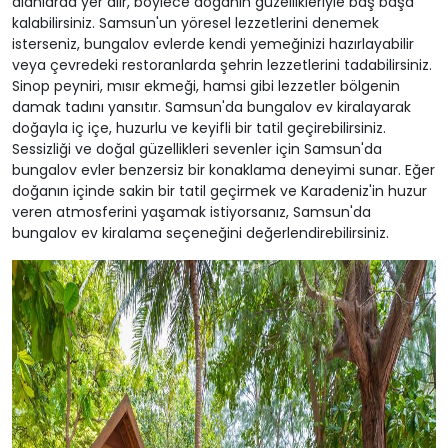
alanlarda yer alır, böylece doğanın güzellikleriyle baş başa
kalabilirsiniz. Samsun'un yöresel lezzetlerini denemek
isterseniz, bungalov evlerde kendi yemeğinizi hazırlayabilir
veya çevredeki restoranlarda şehrin lezzetlerini tadabilirsiniz.
Sinop peyniri, mısır ekmeği, hamsi gibi lezzetler bölgenin
damak tadını yansıtır. Samsun'da bungalov ev kiralayarak
doğayla iç içe, huzurlu ve keyifli bir tatil geçirebilirsiniz.
Sessizliği ve doğal güzellikleri sevenler için Samsun'da
bungalov evler benzersiz bir konaklama deneyimi sunar. Eğer
doğanın içinde sakin bir tatil geçirmek ve Karadeniz'in huzur
veren atmosferini yaşamak istiyorsanız, Samsun'da
bungalov ev kiralama seçeneğini değerlendirebilirsiniz.