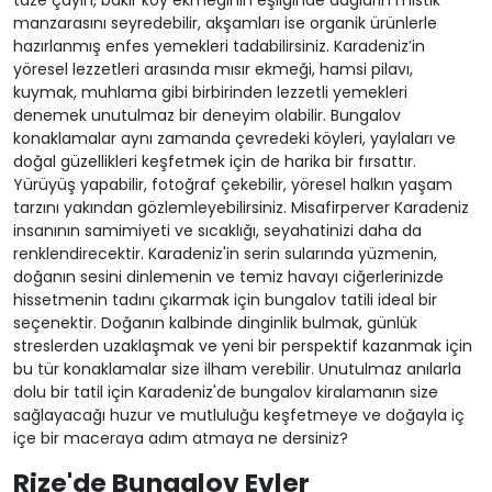
taze çayın, bakır köy ekmeğinin eşliğinde dağların mistik
manzarasını seyredebilir, akşamları ise organik ürünlerle
hazırlanmış enfes yemekleri tadabilirsiniz. Karadeniz’in
yöresel lezzetleri arasında mısır ekmeği, hamsi pilavı,
kuymak, muhlama gibi birbirinden lezzetli yemekleri
denemek unutulmaz bir deneyim olabilir. Bungalov
konaklamalar aynı zamanda çevredeki köyleri, yaylaları ve
doğal güzellikleri keşfetmek için de harika bir fırsattır.
Yürüyüş yapabilir, fotoğraf çekebilir, yöresel halkın yaşam
tarzını yakından gözlemleyebilirsiniz. Misafirperver Karadeniz
insanının samimiyeti ve sıcaklığı, seyahatinizi daha da
renklendirecektir. Karadeniz'in serin sularında yüzmenin,
doğanın sesini dinlemenin ve temiz havayı ciğerlerinizde
hissetmenin tadını çıkarmak için bungalov tatili ideal bir
seçenektir. Doğanın kalbinde dinginlik bulmak, günlük
streslerden uzaklaşmak ve yeni bir perspektif kazanmak için
bu tür konaklamalar size ilham verebilir. Unutulmaz anılarla
dolu bir tatil için Karadeniz'de bungalov kiralamanın size
sağlayacağı huzur ve mutluluğu keşfetmeye ve doğayla iç
içe bir maceraya adım atmaya ne dersiniz?
Rize'de Bungalov Evler