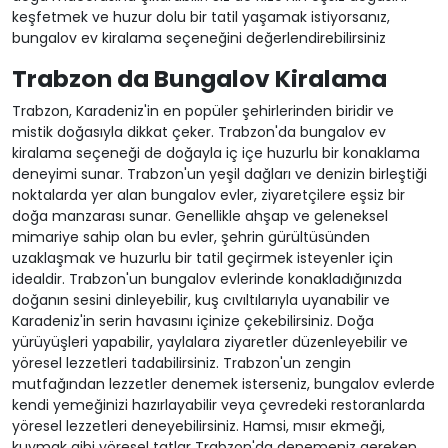
keşfetmek ve huzur dolu bir tatil yaşamak istiyorsanız,
bungalov ev kiralama seçeneğini değerlendirebilirsiniz
Trabzon da Bungalov Kiralama
Trabzon, Karadeniz'in en popüler şehirlerinden biridir ve
mistik doğasıyla dikkat çeker. Trabzon'da bungalov ev
kiralama seçeneği de doğayla iç içe huzurlu bir konaklama
deneyimi sunar. Trabzon'un yeşil dağları ve denizin birleştiği
noktalarda yer alan bungalov evler, ziyaretçilere eşsiz bir
doğa manzarası sunar. Genellikle ahşap ve geleneksel
mimariye sahip olan bu evler, şehrin gürültüsünden
uzaklaşmak ve huzurlu bir tatil geçirmek isteyenler için
idealdir. Trabzon'un bungalov evlerinde konakladığınızda
doğanın sesini dinleyebilir, kuş cıvıltılarıyla uyanabilir ve
Karadeniz'in serin havasını içinize çekebilirsiniz. Doğa
yürüyüşleri yapabilir, yaylalara ziyaretler düzenleyebilir ve
yöresel lezzetleri tadabilirsiniz. Trabzon'un zengin
mutfağından lezzetler denemek isterseniz, bungalov evlerde
kendi yemeğinizi hazırlayabilir veya çevredeki restoranlarda
yöresel lezzetleri deneyebilirsiniz. Hamsi, mısır ekmeği,
kuymak gibi yöresel tatlar Trabzon'da denemeniz gereken