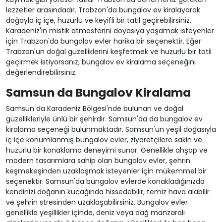
lezzetler arasındadır. Trabzon'da bungalov ev kiralayarak
doğayla iç içe, huzurlu ve keyifli bir tatil geçirebilirsiniz.
Karadeniz'in mistik atmosferini doyasıya yaşamak isteyenler
için Trabzon'da bungalov evler harika bir seçenektir. Eğer
Trabzon'un doğal güzelliklerini keşfetmek ve huzurlu bir tatil
geçirmek istiyorsanız, bungalov ev kiralama seçeneğini
değerlendirebilirsiniz.
Samsun da Bungalov Kiralama
Samsun da Karadeniz Bölgesi'nde bulunan ve doğal
güzellikleriyle ünlü bir şehirdir. Samsun'da da bungalov ev
kiralama seçeneği bulunmaktadır. Samsun'un yeşil doğasıyla
iç içe konumlanmış bungalov evler, ziyaretçilere sakin ve
huzurlu bir konaklama deneyimi sunar. Genellikle ahşap ve
modern tasarımlara sahip olan bungalov evler, şehrin
keşmekeşinden uzaklaşmak isteyenler için mükemmel bir
seçenektir. Samsun'da bungalov evlerde konakladığınızda
kendinizi doğanın kucağında hissedebilir, temiz hava alabilir
ve şehrin stresinden uzaklaşabilirsiniz. Bungalov evler
genellikle yeşillikler içinde, deniz veya dağ manzaralı