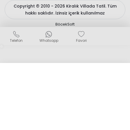
Copyright © 2010 - 2026 Kiralık Villada Tatil. Tüm
hakkı saklıdır. İzinsiz içerik kullanılmaz
BöcekSoft
Sizlere daha iyi bir hizmet sunabilmek için çerezler
kullanıyoruz. Detaylı bilgiler için
çerez politikamızı
ve
Kişisel
Telefon
Whatsapp
Favori
Verilerin Korunması
hakkında açıklama metnimizi inceleyin.
Gizle
Tamam
X
KARŞILAŞTIR
0