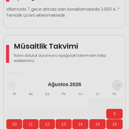
Villamızda 7 gece altında olan konaklamalarda 2.000 ₺ *
Temizlik ücreti eklenmektedir.
Müsaitlik Takvimi
İlanın doluluk durumunu aşağıdaki takvimden takip
edebilirsiniz.
Ağustos
2026
Pt
Sa
Ça
Pe
Cu
Ct
Pz
1
2
3
4
5
6
7
8
9
10
11
12
13
14
15
16