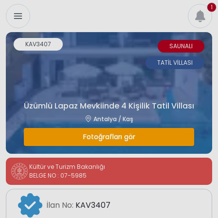
1
KAV3407
SAUNALI
TATİL VİLLASI
Üzümlü Lapaz Mevkiinde 4 Kişilik Tatil Villası
Antalya / Kaş
Fotoğrafları gör
Kültür ve Turizm Bakanlığı
BELGE NO : 07-5985
İlan No:
KAV3407