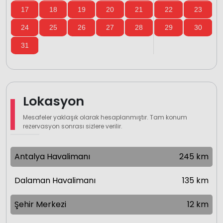
17
18
19
20
21
22
23
24
25
26
27
28
29
30
31
Lokasyon
Mesafeler yaklaşık olarak hesaplanmıştır. Tam konum
rezervasyon sonrası sizlere verilir.
Antalya Havalimanı
245 km
Dalaman Havalimanı
135 km
Şehir Merkezi
12 km