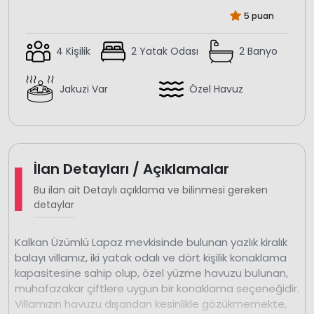
5 puan
4 Kişilik
2 Yatak Odası
2 Banyo
Jakuzi Var
Özel Havuz
İlan Detayları / Açıklamalar
Bu ilan ait Detaylı açıklama ve bilinmesi gereken
detaylar
Kalkan Üzümlü Lapaz mevkisinde bulunan yazlık kiralık
balayı villamız, iki yatak odalı ve dört kişilik konaklama
kapasitesine sahip olup, özel yüzme havuzu bulunan,
muhafazakar çiftlere uygun bir konaklama seçeneğidir.
Villamızın havuzu dışarıdan kesinlikle gözükmemekte,