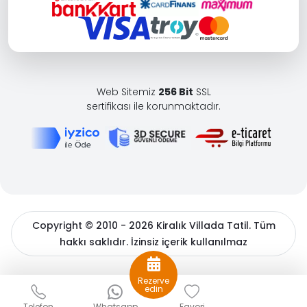
Web Sitemiz
256 Bit
SSL
sertifikası ile korunmaktadır.
Copyright © 2010 - 2026 Kiralık Villada Tatil. Tüm
hakkı saklıdır. İzinsiz içerik kullanılmaz
BöcekSoft
Rezerve
Sizlere daha iyi bir hizmet sunabilmek için çerezler
edin
kullanıyoruz. Detaylı bilgiler için
çerez politikamızı
ve
Kişisel
Telefon
Whatsapp
Favori