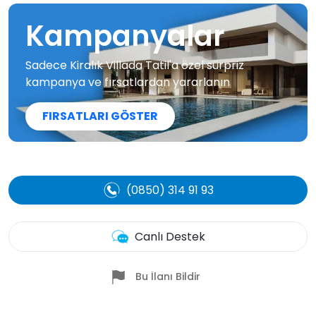
Kampanyalar
Sadece Kiralık Villada Tatil'a özel sürpriz
kampanya ve fırsatlardan yararlanın
FIRSATLARI GÖSTER
(0850) 314 91 93
Canlı Destek
Bu İlanı Bildir