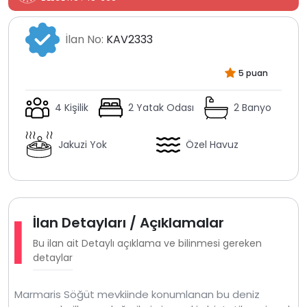
İlan No:
KAV2333
5 puan
4 Kişilik
2 Yatak Odası
2 Banyo
Jakuzi Yok
Özel Havuz
İlan Detayları / Açıklamalar
Bu ilan ait Detaylı açıklama ve bilinmesi gereken
detaylar
Marmaris Söğüt mevkiinde konumlanan bu deniz