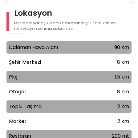
Lokasyon
Mesafeler yaklaşık olarak hesaplanmıştır. Tam konum
rezervasyon sonrası sizlere verilir.
Dalaman Hava Alanı
90 km
Şehir Merkezi
8 km
Plaj
1.5 km
Otogar
8 km
Toplu Taşıma
2 km
Market
2 km
Restoran
200 mt