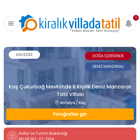
1
KAV2292
DOĞA İÇERİSİNDE
DENİZ MANZARALI
Kaş Çukurbağ Mevkiinde 6 Kişilik Deniz Manzaralı
Tatil Villası
Antalya / Kaş
Fotoğrafları gör
Kültür ve Turizm Bakanlığı
BELGE NO : 07-1304