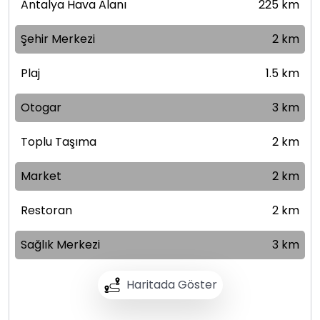
Antalya Hava Alanı
225 km
Şehir Merkezi
2 km
Plaj
1.5 km
Otogar
3 km
Toplu Taşıma
2 km
Market
2 km
Restoran
2 km
Sağlık Merkezi
3 km
Haritada Göster