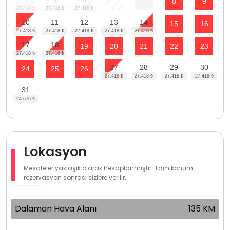
6
7
8
9
10
11
12
13
14
15
16
17
18
19
20
21
22
23
27
28
29
30
24
25
26
31
Lokasyon
Mesafeler yaklaşık olarak hesaplanmıştır. Tam konum
rezervasyon sonrası sizlere verilir.
Dalaman Hava Alanı
135 KM