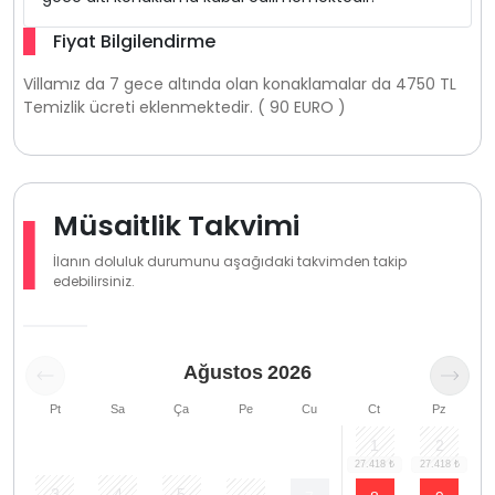
Fiyat Bilgilendirme
Villamız da 7 gece altında olan konaklamalar da 4750 TL
Temizlik ücreti eklenmektedir. ( 90 EURO )
Müsaitlik Takvimi
İlanın doluluk durumunu aşağıdaki takvimden takip
edebilirsiniz.
Ağustos
2026
Pt
Sa
Ça
Pe
Cu
Ct
Pz
1
2
3
4
5