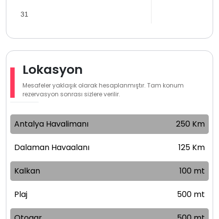
31
Lokasyon
Mesafeler yaklaşık olarak hesaplanmıştır. Tam konum
rezervasyon sonrası sizlere verilir.
Antalya Havalimanı
250 Km
Dalaman Havaalanı
125 Km
Kalkan
100 mt
Plaj
500 mt
Otogar
500 mt