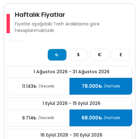
Girişte 3000 TL hasar depozitosu alınır. Çıkışta yapılan
kontrolde herhangi bir hasar olmaması durumunda
Haftalık Fiyatlar
depozito iade edilir.
Fiyatlar aşağıdaki Tarih Aralıklarına göre
hesaplanmaktadır.
₺
$
€
£
1 Ağustos 2026 - 31 Ağustos 2026
78.000₺
11.143₺
/Gecelik
/Haftalık
1 Eylül 2026 - 15 Eylül 2026
68.000₺
9.714₺
/Gecelik
/Haftalık
16 Eylül 2026 - 30 Eylül 2026