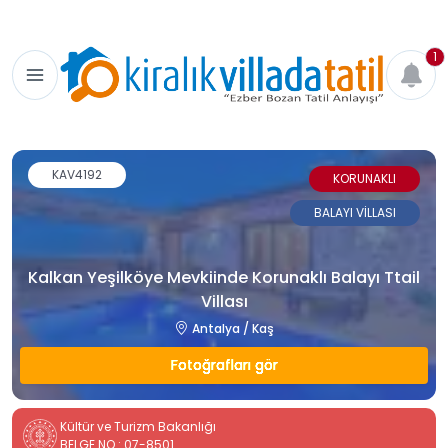
1
KAV4192
KORUNAKLI
BALAYI VİLLASI
Kalkan Yeşilköye Mevkiinde Korunaklı Balayı Ttail
Villası
Antalya / Kaş
Fotoğrafları gör
Kültür ve Turizm Bakanlığı
BELGE NO : 07-8501