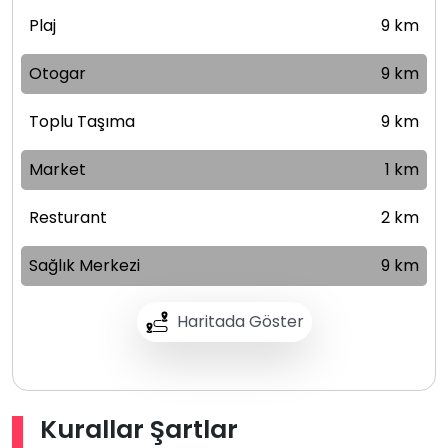
Plaj
9 km
Otogar
9 km
Toplu Taşıma
9 km
Market
1 km
Resturant
2 km
Sağlık Merkezi
9 km
Haritada Göster
Kurallar Şartlar