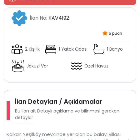
İlan No:
KAV4192
5 puan
2 Kişilik
1 Yatak Odası
1 Banyo
Jakuzi Var
Özel Havuz
İlan Detayları / Açıklamalar
Bu ilan ait Detaylı açıklama ve bilinmesi gereken
detaylar
Kalkan Yeşilköy mevkiinde yer alan bu balayı villası