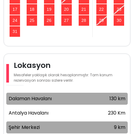
17
18
19
20
21
22
23
24
25
26
27
28
29
30
31
Lokasyon
Mesafeler yaklaşık olarak hesaplanmıştır. Tam konum
rezervasyon sonrası sizlere verilir.
Dalaman Havalanı
130 km
Antalya Havalanı
230 Km
Şehir Merkezi
9 km