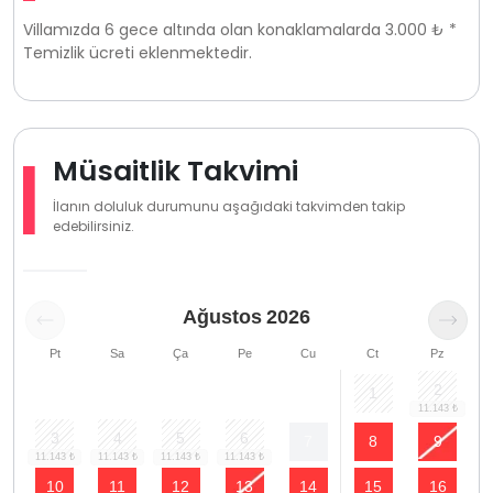
Villamızda 6 gece altında olan konaklamalarda 3.000 ₺ *
Temizlik ücreti eklenmektedir.
Müsaitlik Takvimi
İlanın doluluk durumunu aşağıdaki takvimden takip
edebilirsiniz.
Ağustos
2026
Pt
Sa
Ça
Pe
Cu
Ct
Pz
2
1
3
4
5
6
7
8
9
10
11
12
13
14
15
16