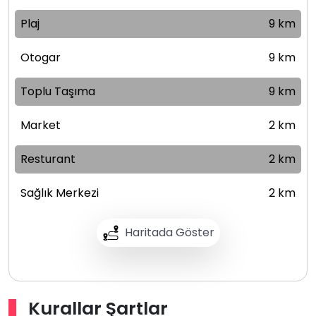
Plaj
9 km
Otogar
9 km
Toplu Taşıma
9 km
Market
2 km
Resturant
2 km
Sağlık Merkezi
2 km
Haritada Göster
Kurallar Şartlar