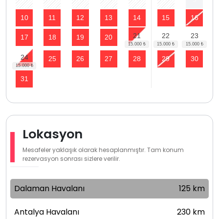
10
11
12
13
14
15
16
21
22
23
17
18
19
20
24
25
26
27
28
29
30
31
Lokasyon
Mesafeler yaklaşık olarak hesaplanmıştır. Tam konum
rezervasyon sonrası sizlere verilir.
Dalaman Havalanı
125 km
Antalya Havalanı
230 km