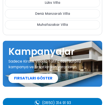
Lüks Villa
Deniz Manzaralı Villa
Muhafazakar Villa
Kampanyalar
Sadece Kiralık Villada Tatil'a özel sürpriz
kampanya ve fırsatlardan yararlanın
FIRSATLARI GÖSTER
(0850) 314 91 93