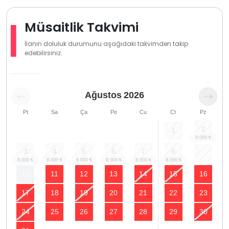
Müsaitlik Takvimi
İlanın doluluk durumunu aşağıdaki takvimden takip
edebilirsiniz.
Ağustos
2026
Pt
Sa
Ça
Pe
Cu
Ct
Pz
2
1
3
4
5
6
7
8
9
10
11
12
13
14
15
16
17
18
19
20
21
22
23
24
25
26
27
28
29
30