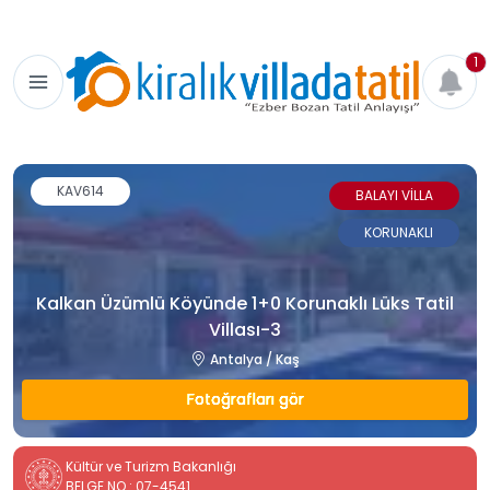
1
KAV614
BALAYI VİLLA
KORUNAKLI
Kalkan Üzümlü Köyünde 1+0 Korunaklı Lüks Tatil
Villası-3
Antalya / Kaş
Fotoğrafları gör
Kültür ve Turizm Bakanlığı
BELGE NO : 07-4541