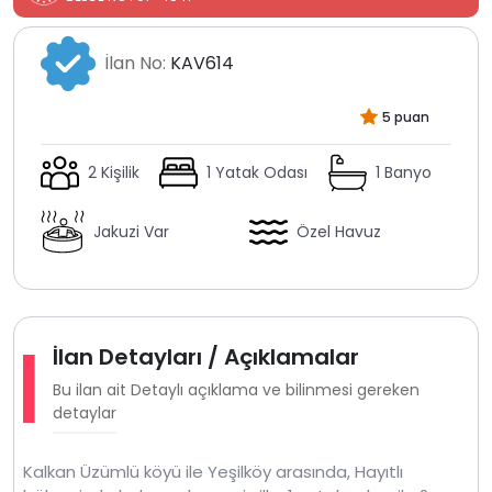
İlan No:
KAV614
5 puan
2 Kişilik
1 Yatak Odası
1 Banyo
Jakuzi Var
Özel Havuz
İlan Detayları / Açıklamalar
Bu ilan ait Detaylı açıklama ve bilinmesi gereken
detaylar
Kalkan Üzümlü köyü ile Yeşilköy arasında, Hayıtlı