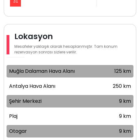
31
Lokasyon
Mesafeler yaklaşık olarak hesaplanmıştır. Tam konum
rezervasyon sonrası sizlere verilir.
Muğla Dalaman Hava Alanı
125 km
Antalya Hava Alanı
250 km
Şehir Merkezi
9 km
Plaj
9 km
Otogar
9 km