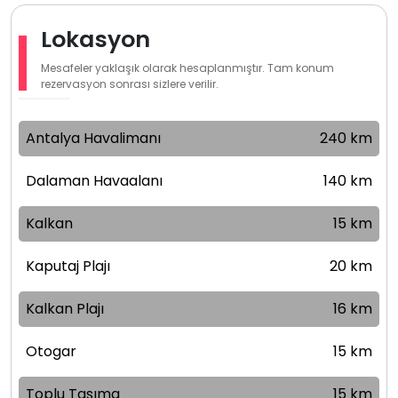
Lokasyon
Mesafeler yaklaşık olarak hesaplanmıştır. Tam konum
rezervasyon sonrası sizlere verilir.
Antalya Havalimanı
240 km
Dalaman Havaalanı
140 km
Kalkan
15 km
Kaputaj Plajı
20 km
Kalkan Plajı
16 km
Otogar
15 km
Toplu Taşıma
15 km