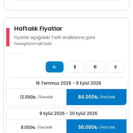
misafirler hemde mahremiyet sunan bir
muhafazakar
villa
tercih eden aileler için oldukça uygun bir villa
kiralama alternatifidir. Doğanın içerisinde keyifli bir
kiralık villa tatili geçirmek isteyen misafirler için konforlu
ve huzurlu bir konaklama imkanı sunmaktadır.
Haftalık Fiyatlar
Fiyatlar aşağıdaki Tarih Aralıklarına göre
hesaplanmaktadır.
₺
$
€
£
16 Temmuz 2026 - 8 Eylül 2026
84.000₺
12.000₺
/Gecelik
/Haftalık
9 Eylül 2026 - 20 Eylül 2026
56.000₺
8.000₺
/Gecelik
/Haftalık