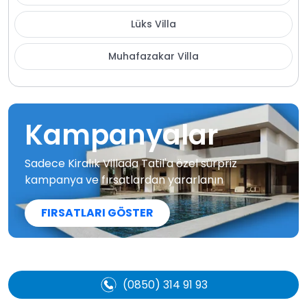
Lüks Villa
Muhafazakar Villa
Kampanyalar
Sadece Kiralık Villada Tatil'a özel sürpriz
kampanya ve fırsatlardan yararlanın
FIRSATLARI GÖSTER
(0850) 314 91 93