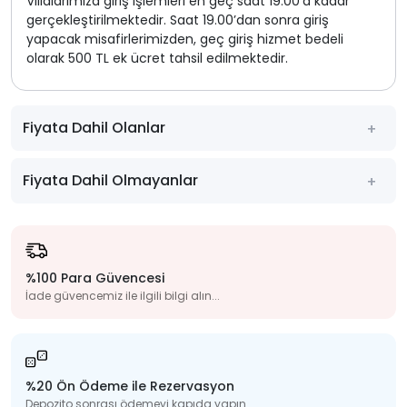
Villalarımıza giriş işlemleri en geç saat 19.00’a kadar
gerçekleştirilmektedir. Saat 19.00’dan sonra giriş
yapacak misafirlerimizden, geç giriş hizmet bedeli
olarak 500 TL ek ücret tahsil edilmektedir.
Fiyata Dahil Olanlar
Fiyata Dahil Olmayanlar
%100 Para Güvencesi
İade güvencemiz ile ilgili bilgi alın...
%20 Ön Ödeme ile Rezervasyon
Depozito sonrası ödemeyi kapıda yapın...