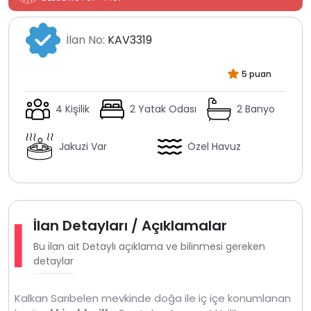
İlan No:
KAV3319
5 puan
4 Kişilik
2 Yatak Odası
2 Banyo
Jakuzi Var
Özel Havuz
İlan Detayları / Açıklamalar
Bu ilan ait Detaylı açıklama ve bilinmesi gereken
detaylar
Kalkan Sarıbelen mevkinde doğa ile iç içe konumlanan