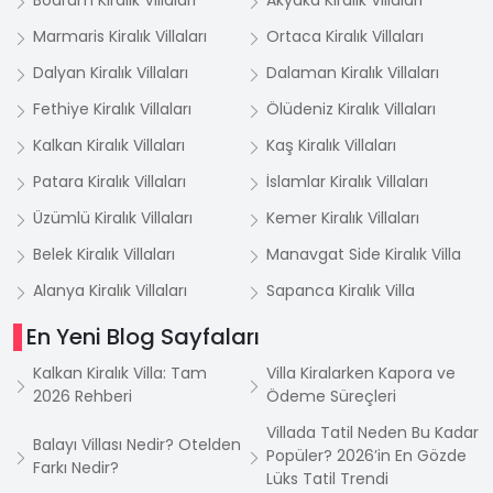
Bodrum Kiralık Villaları
Akyaka Kiralık Villaları
Marmaris Kiralık Villaları
Ortaca Kiralık Villaları
Dalyan Kiralık Villaları
Dalaman Kiralık Villaları
Fethiye Kiralık Villaları
Ölüdeniz Kiralık Villaları
Kalkan Kiralık Villaları
Kaş Kiralık Villaları
Patara Kiralık Villaları
İslamlar Kiralık Villaları
Üzümlü Kiralık Villaları
Kemer Kiralık Villaları
Belek Kiralık Villaları
Manavgat Side Kiralık Villa
Alanya Kiralık Villaları
Sapanca Kiralık Villa
En Yeni Blog Sayfaları
Kalkan Kiralık Villa: Tam
Villa Kiralarken Kapora ve
2026 Rehberi
Ödeme Süreçleri
Villada Tatil Neden Bu Kadar
Balayı Villası Nedir? Otelden
Popüler? 2026’in En Gözde
Farkı Nedir?
Lüks Tatil Trendi