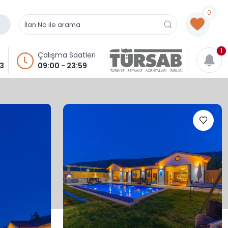
0
1
Çalışma Saatleri
93
09:00 - 23:59