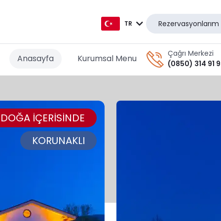
Rezervasyonlarım
TR
TR
Çağrı Merkezi
Anasayfa
Kurumsal Menu
(0850) 314 91 
EN
AR
DOĞA İÇERİSİNDE
DE
RU
KORUNAKLI
GR