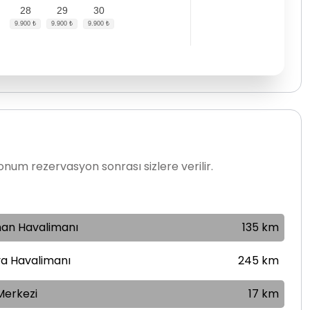
28
29
30
num rezervasyon sonrası sizlere verilir.
an Havalimanı
135 km
ya Havalimanı
245 km
Merkezi
17 km