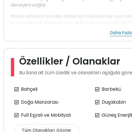
deneyimi sağlar.
Bahçe alanında çocuklu aileler için düşünülmüş oyun alanı
bulunmaktadır geniş ve yeşil alanlı bahçesi sayesinde h
geçirebilir havuz alanının dışarıdan görünmeyecek şek
Daha Fazla
misafirler için önemli bir avantaj sunar. Bu özelliğiyle koru
ve özel bir konaklama ortamı sağlamaktadır.
Villada yer alan jakuzi tatil boyunca dinlenmek ve günün
Özellikler / Olanaklar
detaydır modern ve açık tonlarla dekore edilmiş iç mek
buzdolabı bulaşık makinesi çamaşır makinesi ocak fırın
Bu ilana ait tüm özellik ve olanakları aşağıda göreb
şekilde yer almaktadır. Aydınlık salon bölümünde ise ko
bağlantısı bulunmaktadır salondan havuz terasına doğ
Bahçeli
Barbekü
Kalkan Sarıbelen bölgesinde yer alan bu doğa içinde villa
muhafazakar aileler için ideal bir
villa kiralama
alternati
Doğa Manzarası
Duşakabin
Not: Villa doğa içerisinde konumlandığı için çevrede ke
olasılığı vardır.
Full Eşyalı ve Mobilyalı
Güneş Enerjili
Tüm Olanakları Göster