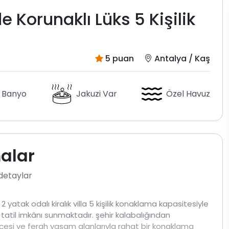
 Korunaklı Lüks 5 Kişilik
5 puan
Antalya / Kaş
 Banyo
Jakuzi Var
Özel Havuz
malar
 detaylar
tak odalı kiralık villa 5 kişilik konaklama kapasitesiyle
r tatil imkânı sunmaktadır. şehir kalabalığından
bahçesi ve ferah yaşam alanlarıyla rahat bir konaklama