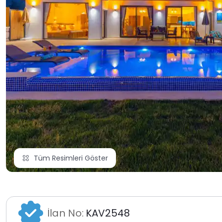
Tüm Resimleri Göster
İlan No:
KAV2548