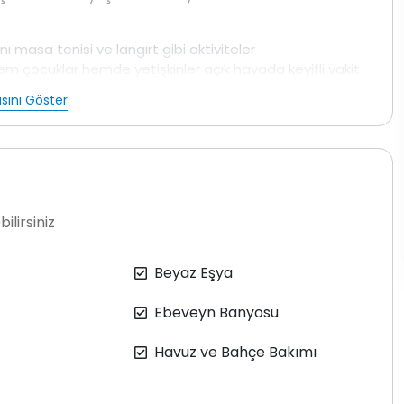
 masa tenisi ve langırt gibi aktiviteler
em çocuklar hemde yetişkinler açık havada keyifli vakit
ilde tasarlanmış olması mahremiyetine önem veren
sını Göster
naklı villa ve
muhafazakar villa
arayan aileler için güvenli
 yorgunluğunu atmak isteyen misafirler için konforlu bir
an ferah bir atmosfer oluşturur amerikan mutfakta
 yemek masası ve temel mutfak ekipmanları eksiksiz
ilirsiniz
nforlu oturma grubu televizyon klima ve internet
rudan geçiş imkanı da sağlanmaktadır.
Beyaz Eşya
 geniş bahçesi oyun alanı ve korunaklı yapısıyla özellikle
fidir.
Ebeveyn Banyosu
lebek böcek ve sinek gibi doğal unsurların bulunma
Havuz ve Bahçe Bakımı