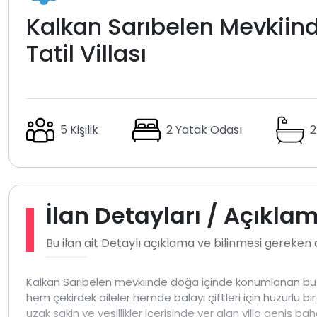
Kalkan Sarıbelen Mevkiinde
Tatil Villası
5 Kişilik
2 Yatak Odası
2
İlan Detayları / Açıkla
Bu ilan ait Detaylı açıklama ve bilinmesi gereken
Kalkan Sarıbelen mevkiinde doğa içinde konumlanan bu 2 ya
hem çekirdek aileler hemde balayı çiftleri için huzurlu bi
uzak sakin ve yeşillikler içerisinde yer alan villa geniş 