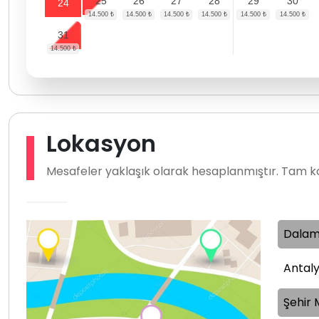
25
26
27
28
29
30
24
31
Lokasyon
Mesafeler yaklaşık olarak hesaplanmıştır. Tam ko
Dalam
Antal
Şehir 