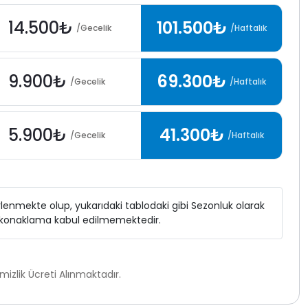
14.500₺
101.500₺
/Gecelik
/Haftalık
9.900₺
69.300₺
/Gecelik
/Haftalık
5.900₺
41.300₺
/Gecelik
/Haftalık
elirlenmekte olup, yukarıdaki tablodaki gibi Sezonluk olarak
ı konaklama kabul edilmemektedir.
zlik Ücreti Alınmaktadır.