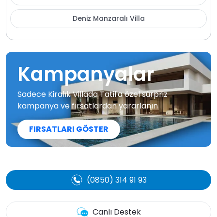
Deniz Manzaralı Villa
Kampanyalar
Sadece Kiralık Villada Tatil'a özel sürpriz
kampanya ve fırsatlardan yararlanın
FIRSATLARI GÖSTER
(0850) 314 91 93
Canlı Destek