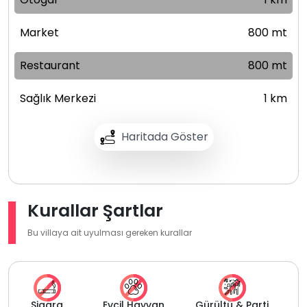
Market
800 mt
Restaurant
800 mt
Sağlık Merkezi
1 km
Haritada Göster
Kurallar Şartlar
Bu villaya ait uyulması gereken kurallar
Sigara
Evcil Hayvan
Gürültü & Parti