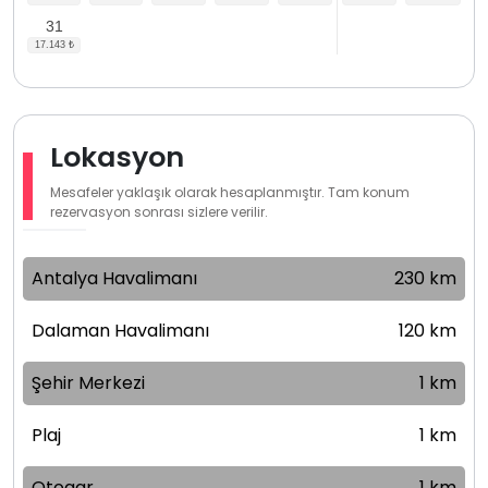
31
Lokasyon
Mesafeler yaklaşık olarak hesaplanmıştır. Tam konum
rezervasyon sonrası sizlere verilir.
Antalya Havalimanı
230 km
Dalaman Havalimanı
120 km
Şehir Merkezi
1 km
Plaj
1 km
Otogar
1 km