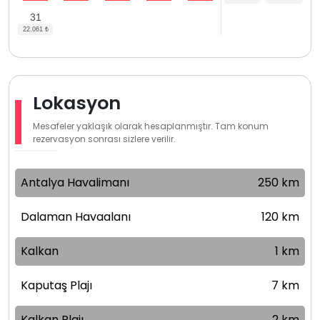
31
Lokasyon
Mesafeler yaklaşık olarak hesaplanmıştır. Tam konum
rezervasyon sonrası sizlere verilir.
Antalya Havalimanı
250 km
Dalaman Havaalanı
120 km
Kalkan
1 km
Kaputaş Plajı
7 km
Kalkan Plajı
2 km