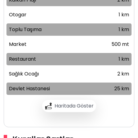
Otogar
1 km
Toplu Taşıma
1 km
Market
500 mt
Restaurant
1 km
Sağlık Ocağı
2 km
Devlet Hastanesi
25 km
Haritada Göster