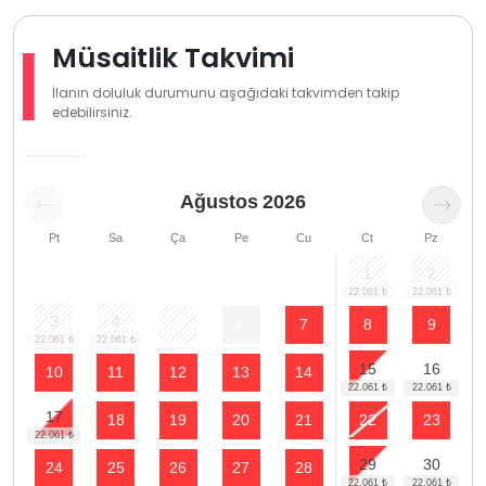
Müsaitlik Takvimi
İlanın doluluk durumunu aşağıdaki takvimden takip
edebilirsiniz.
Ağustos
2026
Pt
Sa
Ça
Pe
Cu
Ct
Pz
1
2
3
4
5
6
7
8
9
15
16
10
11
12
13
14
17
18
19
20
21
22
23
29
30
24
25
26
27
28