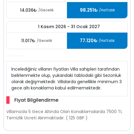
Not: Villamızın fiyatlandırması Sterlin (GBP) üzerinden
98.251₺
14.036₺
/Gecelik
/Haftalık
yapılmaktadır Kur değişikliklerine bağlı olarak fiyatlarda
farklılık oluşabilmektedir.Villanın fiyatlandırması GBP
üzerinden yapılmaktadır. ön ödeme sonrasında kalan
1 Kasım 2026 - 31 Ocak 2027
tutar, villa giriş günü villa sorumlusu tarafından o günkü
kur üzerinden hesaplanarak tahsil edilmektedir.kur
77.120₺
11.017₺
/Gecelik
/Haftalık
farklarından etkilenmemek adına toplam ödemenin
rezervasyon aşamasında tamamlanması tavsiye edilir.
İncelediğiniz villanın fiyatları Villa sahipleri tarafından
belirlenmekte olup, yukarıdaki tablodaki gibi Sezonluk
olarak değişmektedir. Villalarda genellikle minimum 3
gece altı konaklama kabul edilmemektedir.
Fiyat Bilgilendirme
Villamızda 5 Gece Altında Olan Konaklamalarda 7500 TL
Temizlik Ücreti Alınmaktadır. ( 125 GBP )