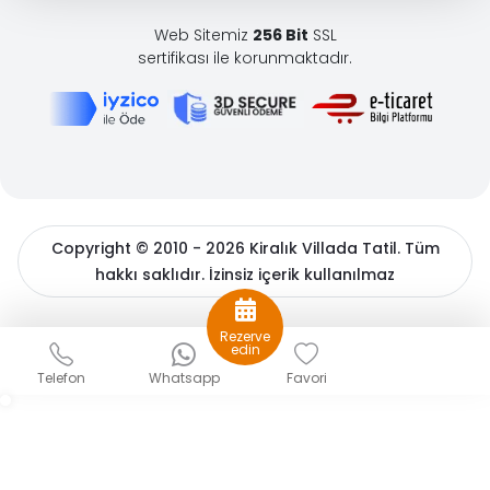
Web Sitemiz
256 Bit
SSL
sertifikası ile korunmaktadır.
Copyright © 2010 - 2026 Kiralık Villada Tatil. Tüm
hakkı saklıdır. İzinsiz içerik kullanılmaz
BöcekSoft
Rezerve
Sizlere daha iyi bir hizmet sunabilmek için çerezler
edin
kullanıyoruz. Detaylı bilgiler için
çerez politikamızı
ve
Kişisel
Telefon
Whatsapp
Favori
Verilerin Korunması
hakkında açıklama metnimizi inceleyin.
Gizle
Tamam