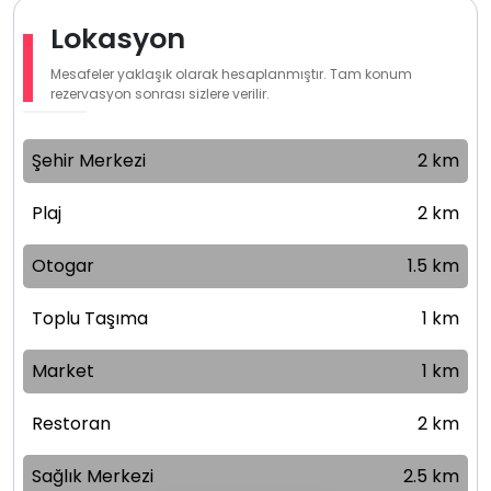
Lokasyon
Mesafeler yaklaşık olarak hesaplanmıştır. Tam konum
rezervasyon sonrası sizlere verilir.
Şehir Merkezi
2 km
Plaj
2 km
Otogar
1.5 km
Toplu Taşıma
1 km
Market
1 km
Restoran
2 km
Sağlık Merkezi
2.5 km