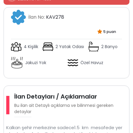
İlan No:
KAV278
5 puan
4 Kişilik
2 Yatak Odası
2 Banyo
Jakuzi Yok
Özel Havuz
İlan Detayları / Açıklamalar
Bu ilan ait Detaylı açıklama ve bilinmesi gereken
detaylar
Kalkan şehir merkezine sadece1.5 km mesafede yer