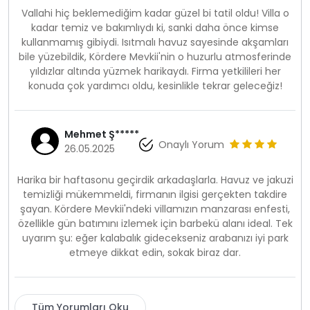
Vallahi hiç beklemediğim kadar güzel bi tatil oldu! Villa o
kadar temiz ve bakımlıydı ki, sanki daha önce kimse
kullanmamış gibiydi. Isıtmalı havuz sayesinde akşamları
bile yüzebildik, Kördere Mevkii'nin o huzurlu atmosferinde
yıldızlar altında yüzmek harikaydı. Firma yetkilileri her
konuda çok yardımcı oldu, kesinlikle tekrar geleceğiz!
Mehmet Ş*****
Onaylı Yorum
26.05.2025
Harika bir haftasonu geçirdik arkadaşlarla. Havuz ve jakuzi
temizliği mükemmeldi, firmanın ilgisi gerçekten takdire
şayan. Kördere Mevkii'ndeki villamızın manzarası enfesti,
özellikle gün batımını izlemek için barbekü alanı ideal. Tek
uyarım şu: eğer kalabalık gidecekseniz arabanızı iyi park
etmeye dikkat edin, sokak biraz dar.
Tüm Yorumları Oku