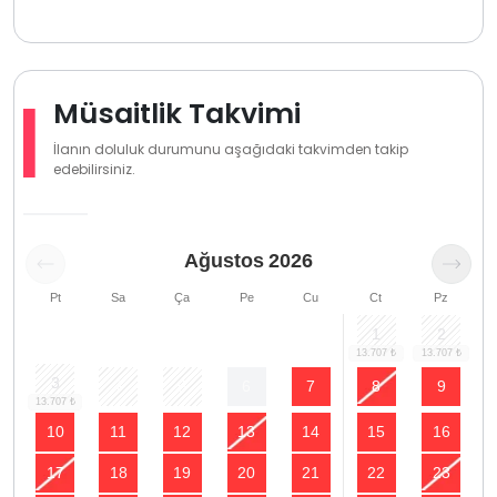
Müsaitlik Takvimi
İlanın doluluk durumunu aşağıdaki takvimden takip
edebilirsiniz.
Ağustos
2026
Pt
Sa
Ça
Pe
Cu
Ct
Pz
1
2
3
4
5
6
7
8
9
10
11
12
13
14
15
16
17
18
19
20
21
22
23