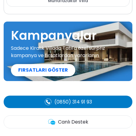
Muhafazakar Villa
Kampanyalar
Sadece Kiralık Villada Tatil'a özel sürpriz
kampanya ve fırsatlardan yararlanın
FIRSATLARI GÖSTER
(0850) 314 91 93
Canlı Destek