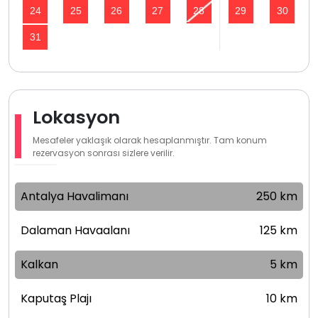
24
25
26
27
28
29
30
31
Lokasyon
Mesafeler yaklaşık olarak hesaplanmıştır. Tam konum
rezervasyon sonrası sizlere verilir.
Antalya Havalimanı
250 km
Dalaman Havaalanı
125 km
Kalkan
5 km
Kaputaş Plajı
10 km