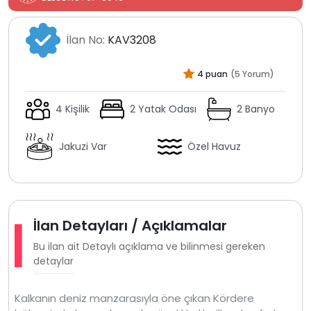
İlan No:
KAV3208
4 puan
(5 Yorum)
4 Kişilik
2 Yatak Odası
2 Banyo
Jakuzi Var
Özel Havuz
İlan Detayları / Açıklamalar
Bu ilan ait Detaylı açıklama ve bilinmesi gereken
detaylar
Kalkanın deniz manzarasıyla öne çıkan Kördere