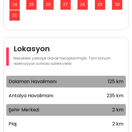
24
25
26
27
28
29
30
31
Lokasyon
Mesafeler yaklaşık olarak hesaplanmıştır. Tam konum
rezervasyon sonrası sizlere verilir.
Dalaman Havalimanı
125 km
Antalya Havalimanı
235 km
Şehir Merkezi
2 km
Plaj
2 km