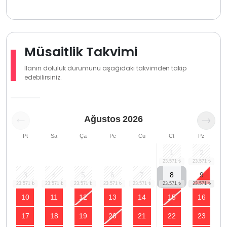
Müsaitlik Takvimi
İlanın doluluk durumunu aşağıdaki takvimden takip
edebilirsiniz.
Ağustos
2026
Pt
Sa
Ça
Pe
Cu
Ct
Pz
1
2
3
4
5
6
7
8
9
10
11
12
13
14
15
16
17
18
19
20
21
22
23