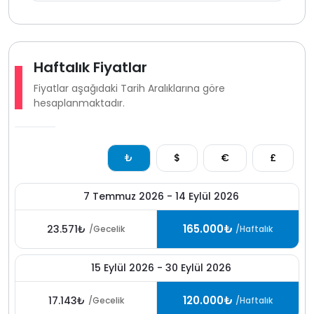
gün önce bilgi vermeleri gerekmektedir villada yer alan
yerden ısıtma sistemi ise günlük 2000 TL karşılığında
kullanılabilmektedir.
Kalkan’ın göz alıcı manzarasıyla öne çıkan Kördere
Haftalık Fiyatlar
bölgesinde yer alan bu villa doğa deniz manzarası ve
Fiyatlar aşağıdaki Tarih Aralıklarına göre
konforu bir arada sunan yapısıyla
deniz manzaralı villa
hesaplanmaktadır.
seçenekleri arasında öne çıkan özel tatil
alternatiflerinden biridir.
₺
$
€
£
7 Temmuz 2026 - 14 Eylül 2026
165.000₺
23.571₺
/Gecelik
/Haftalık
15 Eylül 2026 - 30 Eylül 2026
120.000₺
17.143₺
/Gecelik
/Haftalık