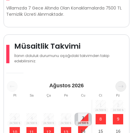
Villamızda 7 Gece Altında Olan Konaklamalarda 7500 TL
Temizlik Ücreti Alınmaktadır.
Müsaitlik Takvimi
İlanın doluluk durumunu aşağıdaki takvimden takip
edebilirsiniz.
Ağustos
2026
Pt
Sa
Ça
Pe
Cu
Ct
Pz
1
2
3
4
5
6
7
8
9
14
15
16
10
11
12
13