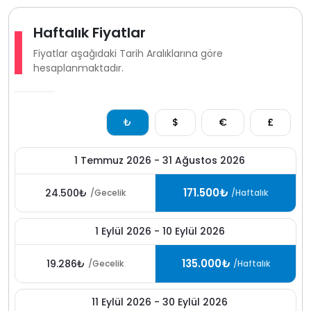
için ideal bir ortam oluşturulmuştur.
Kalkan Körderenin prestijli konumunda yer alan bu
Haftalık Fiyatlar
deniz manzaralı ve
korunaklı villa
, sunduğu donanım,
Fiyatlar aşağıdaki Tarih Aralıklarına göre
lüks detaylar ve yüksek konfor seviyesiyle ayrıcalıklı bir
hesaplanmaktadır.
kiralık villa
tatili arayan misafirler için güçlü bir
tercihtir
₺
$
€
£
1 Temmuz 2026 - 31 Ağustos 2026
171.500₺
24.500₺
/Gecelik
/Haftalık
1 Eylül 2026 - 10 Eylül 2026
135.000₺
19.286₺
/Gecelik
/Haftalık
11 Eylül 2026 - 30 Eylül 2026