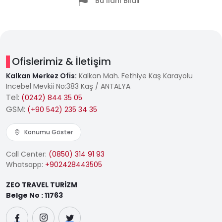
Bu İlanı Bildir
Ofislerimiz & İletişim
Kalkan Merkez Ofis:
Kalkan Mah. Fethiye Kaş Karayolu
İncebel Mevkii No:383 Kaş / ANTALYA
Tel:
(0242) 844 35 05
GSM:
(+90 542) 235 34 35
Konumu Göster
Call Center:
(0850) 314 91 93
Whatsapp:
+902428443505
ZEO TRAVEL TURİZM
Belge No : 11763