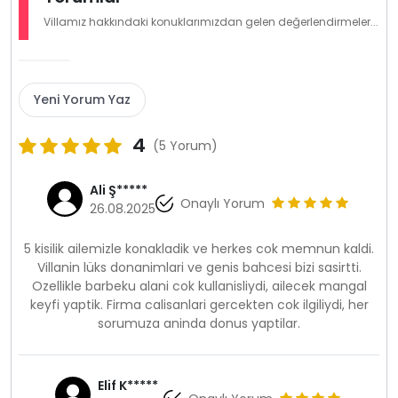
Villamız hakkındaki konuklarımızdan gelen değerlendirmeler...
Yeni Yorum Yaz
4
(5 Yorum)
Ali Ş*****
Onaylı Yorum
26.08.2025
5 kisilik ailemizle konakladik ve herkes cok memnun kaldi.
Villanin lüks donanimlari ve genis bahcesi bizi sasirtti.
Ozellikle barbeku alani cok kullanisliydi, ailecek mangal
keyfi yaptik. Firma calisanlari gercekten cok ilgiliydi, her
sorumuza aninda donus yaptilar.
Elif K*****