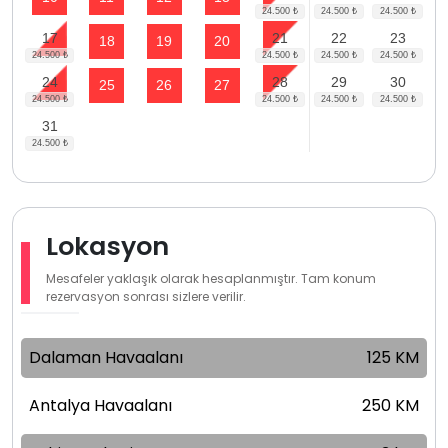
17
21
22
23
18
19
20
24
28
29
30
25
26
27
31
Lokasyon
Mesafeler yaklaşık olarak hesaplanmıştır. Tam konum
rezervasyon sonrası sizlere verilir.
Dalaman Havaalanı
125 KM
Antalya Havaalanı
250 KM