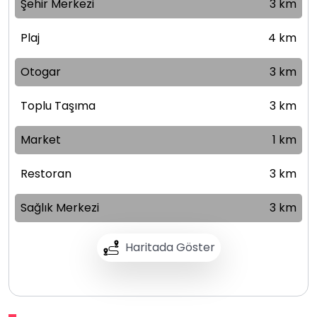
Şehir Merkezi
3 km
Plaj
4 km
Otogar
3 km
Toplu Taşıma
3 km
Market
1 km
Restoran
3 km
Sağlık Merkezi
3 km
Haritada Göster