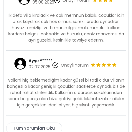
Onaylı Yorum
05.08.2025
ilk defa villa kiraladık ve cok memnun kaldık. cocuklar icin
ufak kaydirak cok hos olmus, surekli orada oynadilar.
havuz temizligi ve firmanin ilgisi mukemmeldi. kalkan
kordere bolgesi cok sakin ve huzurlu, deniz manzarasi da
ayri guzeldi. kesinlikle tavsiye ederim.
Ayşe Y*****
Onaylı Yorum
02.07.2025
Vallahi hiç beklemediğim kadar güzel bi tatil oldu! Villanın
bahçesi o kadar geniş ki çocuklar saatlerce oynadı, biz de
rahat rahat dinlendik. Kalkan'ın o daracık sokaklarından
sonra bu geniş alan bize çok iyi geldi. Muhafazakar aileler
için gerçekten ideal bi yer, hiç sıkıntı yaşamadık.
Tüm Yorumları Oku