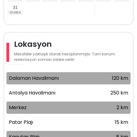
31
Lokasyon
Mesafeler yaklaşık olarak hesaplanmıştır. Tam konum
rezervasyon sonrası sizlere verilir.
Dalaman Havalimanı
120 km
Antalya Havalimanı
250 km
Merkez
2 km
Patar Plajı
15 km
Kaputaş Plajı
8 km