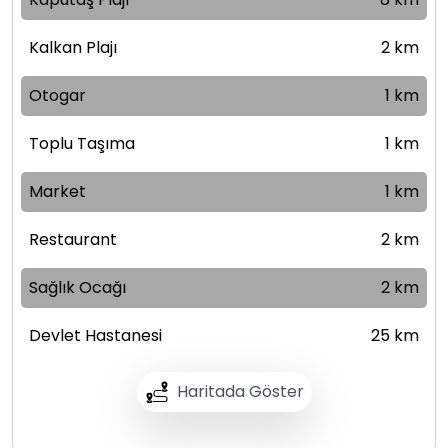
Kalkan Plajı
2 km
Otogar
1 km
Toplu Taşıma
1 km
Market
1 km
Restaurant
2 km
Sağlık Ocağı
2 km
Devlet Hastanesi
25 km
Haritada Göster