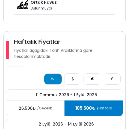
konaklamalarda 5000 temizlik ücreti talep edilmekte
Ortak Havuz
ve kalan ödemeler girişte nakit olarak alınmaktadır.
Bulunmuyor
doğa içinde bulunan villamızda düzenli ilaçlama
yapılmasına rağmen zaman zaman kelebek veya
böcek gibi doğal yaşam unsurları görülebilir.
Haftalık Fiyatlar
Fiyatlar aşağıdaki Tarih Aralıklarına göre
hesaplanmaktadır.
₺
$
€
£
11 Temmuz 2026 - 1 Eylül 2026
185.500₺
26.500₺
/Gecelik
/Haftalık
2 Eylül 2026 - 14 Eylül 2026