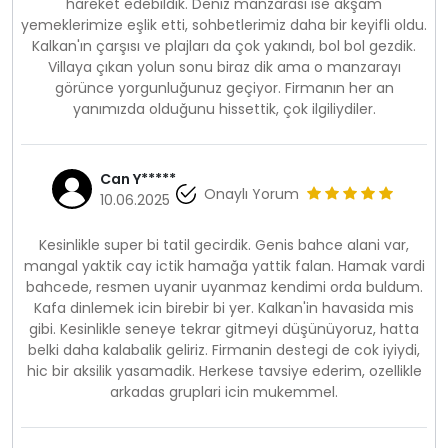
hareket edebildik. Deniz manzarası ise akşam
yemeklerimize eşlik etti, sohbetlerimiz daha bir keyifli oldu.
Kalkan'ın çarşısı ve plajları da çok yakındı, bol bol gezdik.
Villaya çıkan yolun sonu biraz dik ama o manzarayı
görünce yorgunluğunuz geçiyor. Firmanın her an
yanımızda olduğunu hissettik, çok ilgiliydiler.
Can Y*****
Onaylı Yorum
10.06.2025
Kesinlikle super bi tatil gecirdik. Genis bahce alani var,
mangal yaktik cay ictik hamağa yattik falan. Hamak vardi
bahcede, resmen uyanir uyanmaz kendimi orda buldum.
Kafa dinlemek icin birebir bi yer. Kalkan'in havasida mis
gibi. Kesinlikle seneye tekrar gitmeyi düşünüyoruz, hatta
belki daha kalabalik geliriz. Firmanin destegi de cok iyiydi,
hic bir aksilik yasamadik. Herkese tavsiye ederim, ozellikle
arkadas gruplari icin mukemmel.