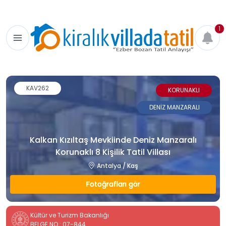
1
KAV262
KORUNAKLI
DENİZ MANZARALI
Kalkan Kızıltaş Mevkiinde Deniz Manzaralı
Korunaklı 8 Kişilik Tatil Villası
Antalya / Kaş
Fotoğrafları gör
Kültür ve Turizm Bakanlığı
BELGE NO : 07-844