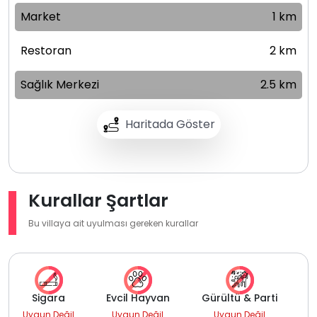
Market
1 km
Restoran
2 km
Sağlık Merkezi
2.5 km
Haritada Göster
Kurallar Şartlar
Bu villaya ait uyulması gereken kurallar
Sigara
Evcil Hayvan
Gürültü & Parti
Uygun Değil
Uygun Değil
Uygun Değil