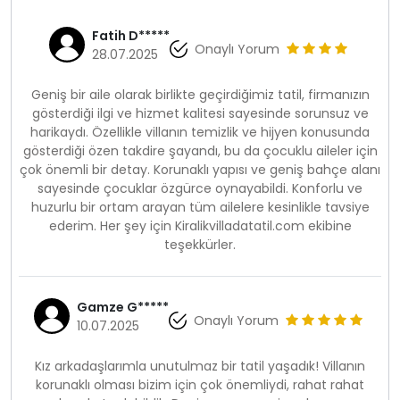
Fatih D*****
Onaylı Yorum
28.07.2025
Geniş bir aile olarak birlikte geçirdiğimiz tatil, firmanızın
gösterdiği ilgi ve hizmet kalitesi sayesinde sorunsuz ve
harikaydı. Özellikle villanın temizlik ve hijyen konusunda
gösterdiği özen takdire şayandı, bu da çocuklu aileler için
çok önemli bir detay. Korunaklı yapısı ve geniş bahçe alanı
sayesinde çocuklar özgürce oynayabildi. Konforlu ve
huzurlu bir ortam arayan tüm ailelere kesinlikle tavsiye
ederim. Her şey için Kiralikvilladatatil.com ekibine
teşekkürler.
Gamze G*****
Onaylı Yorum
10.07.2025
Kız arkadaşlarımla unutulmaz bir tatil yaşadık! Villanın
korunaklı olması bizim için çok önemliydi, rahat rahat