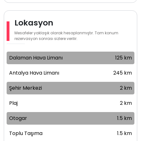
Lokasyon
Mesafeler yaklaşık olarak hesaplanmıştır. Tam konum
rezervasyon sonrası sizlere verilir.
Dalaman Hava Limanı
125 km
Antalya Hava Limanı
245 km
Şehir Merkezi
2 km
Plaj
2 km
Otogar
1.5 km
Toplu Taşıma
1.5 km