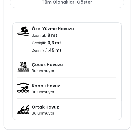
sayesinde rahat bir kiralık villa deneyimi sunulmaktadır.
Tüm Olanakları Göster
Kalkan Kızıltaş bölgesinde yer alan bu deniz manzaralı
villa merkezi konumu ve jakuzili yapısıyla villa kiralama
sürecinde hem manzara hemde konfor arayan
Özel Yüzme Havuzu
misafirler için öne çıkan bir
kiralık villa
seçeneğidir.
9 mt
Uzunluk :
3,3 mt
Genişlik :
1.45 mt
Derinlik :
Çocuk Havuzu
Bulunmuyor
Kapalı Havuz
Bulunmuyor
Ortak Havuz
Bulunmuyor