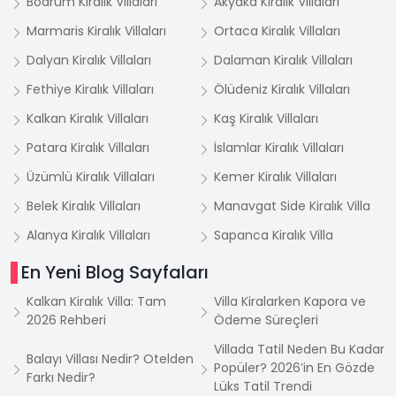
Bodrum Kiralık Villaları
Akyaka Kiralık Villaları
Marmaris Kiralık Villaları
Ortaca Kiralık Villaları
Dalyan Kiralık Villaları
Dalaman Kiralık Villaları
Fethiye Kiralık Villaları
Ölüdeniz Kiralık Villaları
Kalkan Kiralık Villaları
Kaş Kiralık Villaları
Patara Kiralık Villaları
İslamlar Kiralık Villaları
Üzümlü Kiralık Villaları
Kemer Kiralık Villaları
Belek Kiralık Villaları
Manavgat Side Kiralık Villa
Alanya Kiralık Villaları
Sapanca Kiralık Villa
En Yeni Blog Sayfaları
Kalkan Kiralık Villa: Tam
Villa Kiralarken Kapora ve
2026 Rehberi
Ödeme Süreçleri
Villada Tatil Neden Bu Kadar
Balayı Villası Nedir? Otelden
Popüler? 2026’in En Gözde
Farkı Nedir?
Lüks Tatil Trendi