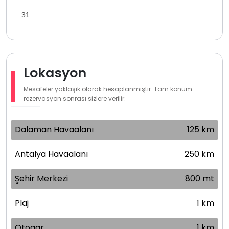
31
Lokasyon
Mesafeler yaklaşık olarak hesaplanmıştır. Tam konum
rezervasyon sonrası sizlere verilir.
Dalaman Havaalanı
125 km
Antalya Havaalanı
250 km
Şehir Merkezi
800 mt
Plaj
1 km
Otogar
1 km