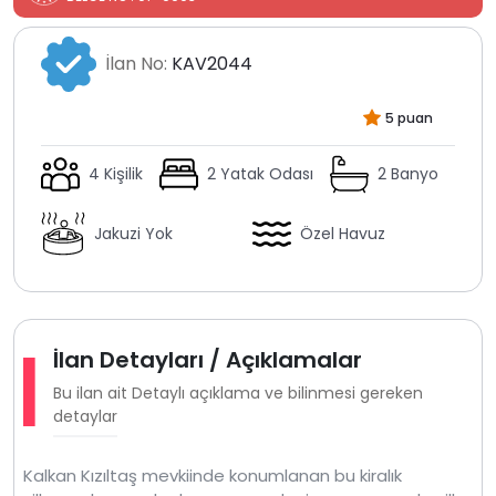
İlan No:
KAV2044
5 puan
4 Kişilik
2 Yatak Odası
2 Banyo
Jakuzi Yok
Özel Havuz
İlan Detayları / Açıklamalar
Bu ilan ait Detaylı açıklama ve bilinmesi gereken
detaylar
Kalkan Kızıltaş mevkiinde konumlanan bu kiralık