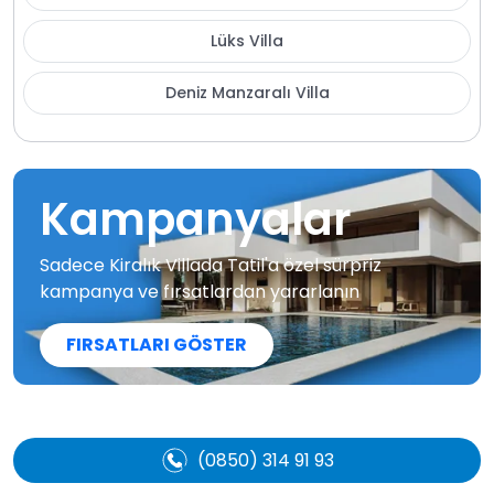
Lüks Villa
Deniz Manzaralı Villa
Kampanyalar
Sadece Kiralık Villada Tatil'a özel sürpriz
kampanya ve fırsatlardan yararlanın
FIRSATLARI GÖSTER
(0850) 314 91 93