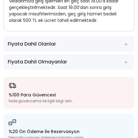
Villalarımıza giriş işlemleri en geç saat 19.00’a kadar
gerçekleştirilmektedir. Saat 19.00’dan sonra giriş
yapacak misafirlerimizden, geç giriş hizmet bedeli
olarak 500 TL ek ücret tahsil edilmektedir.
Fiyata Dahil Olanlar
Fiyata Dahil Olmayanlar
%100 Para Güvencesi
İade güvencemiz ile ilgili bilgi alın...
%20 Ön Ödeme ile Rezervasyon
Depozito sonrası ödemeyi kapıda yapın...