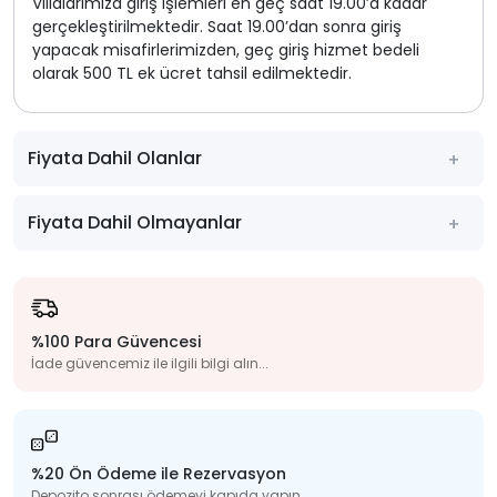
Villalarımıza giriş işlemleri en geç saat 19.00’a kadar
gerçekleştirilmektedir. Saat 19.00’dan sonra giriş
yapacak misafirlerimizden, geç giriş hizmet bedeli
olarak 500 TL ek ücret tahsil edilmektedir.
Fiyata Dahil Olanlar
Fiyata Dahil Olmayanlar
%100 Para Güvencesi
İade güvencemiz ile ilgili bilgi alın...
%20 Ön Ödeme ile Rezervasyon
Depozito sonrası ödemeyi kapıda yapın...