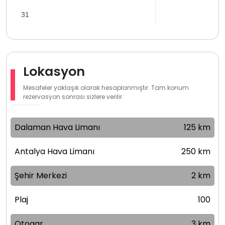
31
Lokasyon
Mesafeler yaklaşık olarak hesaplanmıştır. Tam konum
rezervasyon sonrası sizlere verilir.
Dalaman Hava Limanı
125 km
Antalya Hava Limanı
250 km
Şehir Merkezi
2 km
Plaj
100
Otogar
3 km