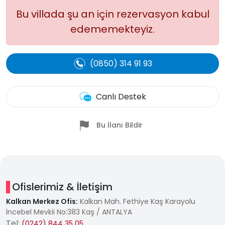
Bu villada şu an için rezervasyon kabul
edememekteyiz.
(0850) 314 91 93
Canlı Destek
Bu İlanı Bildir
Ofislerimiz & İletişim
Kalkan Merkez Ofis:
Kalkan Mah. Fethiye Kaş Karayolu
İncebel Mevkii No:383 Kaş / ANTALYA
Tel:
(0242) 844 35 05