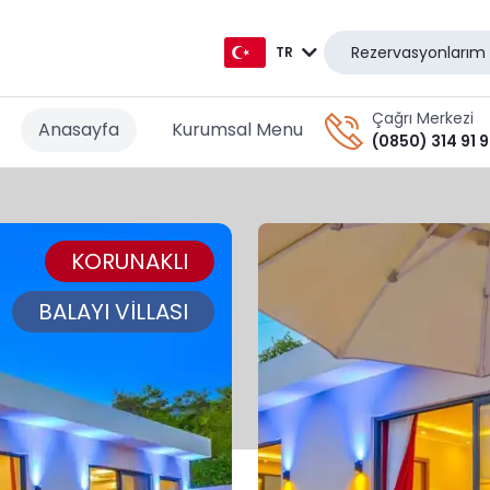
Rezervasyonlarım
TR
TR
Çağrı Merkezi
Anasayfa
Kurumsal Menu
(0850) 314 91 
EN
AR
KORUNAKLI
DE
RU
BALAYI VİLLASI
GR