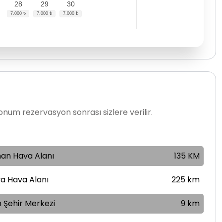
28
29
30
num rezervasyon sonrası sizlere verilir.
an Hava Alanı
135 KM
a Hava Alanı
225 km
 Şehir Merkezi
9 km