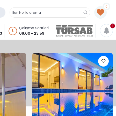
0
1
Çalışma Saatleri
93
09:00 - 23:59