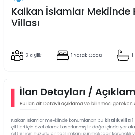
Kalkan İslamlar Mekiinde K
Villası
2 Kişilik
1 Yatak Odası
1
İlan Detayları / Açıkla
Bu ilan ait Detaylı açıklama ve bilinmesi gereken
Kalkan İslamlar mevkiinde konumlanan bu
kiralık villa
1 
çiftleri için özel olarak tasarlanmıştır doğa içinde yer a
çiftler için huzurlu bir tatil imkanı sunmaktadır korunaklı