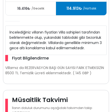
114.913₺
16.416₺
/Gecelik
/Haftalık
İncelediğiniz villanın fiyatları Villa sahipleri tarafından
belirlenmekte olup, yukarıdaki tablodaki gibi Sezonluk
olarak değişmektedir. Villalarda genellikle minimum 3
gece altı konaklama kabul edilmemektedir.
Fiyat Bilgilendirme
Villamız da REZERVASYON BAŞI GÜN SAYISI FARK ETMEKSİZİN
8500 TL Temizlik ücreti eklenmektedir. ( 145 GBP )
Müsaitlik Takvimi
İlanın doluluk durumunu aşağıdaki takvimden takip