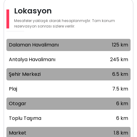
Lokasyon
Mesafeler yaklaşık olarak hesaplanmıştır. Tam konum
rezervasyon sonrası sizlere verilir.
Dalaman Havalimanı
125 km
Antalya Havalimanı
245 km
Şehir Merkezi
6.5 km
Plaj
7.5 km
Otogar
6 km
Toplu Taşıma
6 km
Market
1.8 km