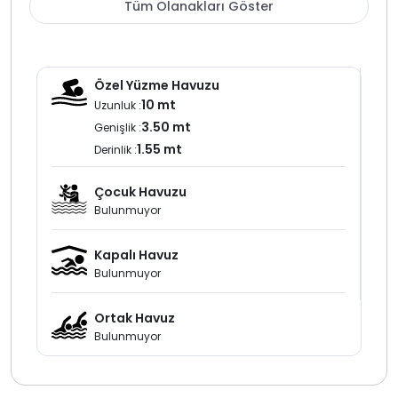
Tüm Olanakları Göster
ücreti fiyatlara dahildir Isıtma sistemi hava koşullarına bağlı
olarak ortalama 24 ile 29 derece arasında su sıcaklığı
sağlayabilmektedir.
Kalkan İslamlar bölgesinde sakin doğa atmosferi, korunaklı
Özel Yüzme Havuzu
havuz alanı, sauna, Türk hamamı ve ısıtmalı havuz avantajıyla
10 mt
Uzunluk :
öne çıkan bu villa; villa kiralama arayışında olan misafirler için
3.50 mt
Genişlik :
dört mevsim değerlendirilebilecek rahat bir tatil imkanı sunar
1.55 mt
Derinlik :
Özellikle balayı villa konsepti arayan çiftler ve mahremiyete
önem veren aileler için uygun bir seçenek olarak öne çıkar.
Çocuk Havuzu
Not:
Villamızın fiyatları GBP üzerinden hesaplanmaktadır. Kur
Bulunmuyor
değişikliklerine bağlı olarak liste fiyatlarında değişiklik olabilir.
Kapalı Havuz
Not:
Villamız doğa içerisinde yer aldığı için villa sahipleri
Bulunmuyor
tarafından düzenli ilaçlama yapılmaktadır. Buna rağmen
çevrede kelebek, böcek, sinek vb. canlıların görülme ihtimali
Ortak Havuz
olabilir.
Bulunmuyor
Birlikte tatil planlayan aile ve arkadaş grupları için, aynı
tarihlerde müsaitlik bulunması halinde yan tarafında bulunan
KAV533
–
KAV534
–
KAV535
kodlu villamızda alternatif