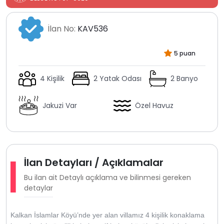
İlan No:
KAV536
5 puan
4 Kişilik
2 Yatak Odası
2 Banyo
Jakuzi Var
Özel Havuz
İlan Detayları / Açıklamalar
Bu ilan ait Detaylı açıklama ve bilinmesi gereken
detaylar
Kalkan İslamlar Köyü’nde yer alan villamız 4 kişilik konaklama