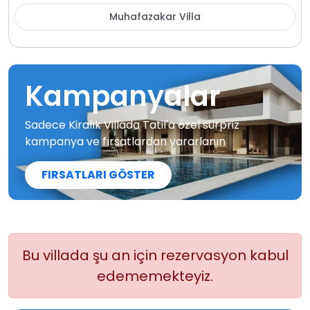
Muhafazakar Villa
Kampanyalar
Sadece Kiralık Villada Tatil'a özel sürpriz
kampanya ve fırsatlardan yararlanın
FIRSATLARI GÖSTER
Bu villada şu an için rezervasyon kabul
edememekteyiz.