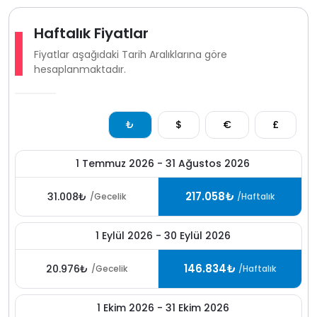
konaklama imkânı sunarak birbirine yakın tatil yapma avantajı
sağlamaktadır.
Haftalık Fiyatlar
Fiyatlar aşağıdaki Tarih Aralıklarına göre
hesaplanmaktadır.
₺
$
€
£
1 Temmuz 2026 - 31 Ağustos 2026
217.058₺
31.008₺
/Gecelik
/Haftalık
1 Eylül 2026 - 30 Eylül 2026
146.834₺
20.976₺
/Gecelik
/Haftalık
1 Ekim 2026 - 31 Ekim 2026