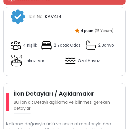
İlan No:
KAV414
4 puan
(15 Yorum)
4 Kişilik
2 Yatak Odası
2 Banyo
Jakuzi Var
Özel Havuz
İlan Detayları / Açıklamalar
Bu ilan ait Detaylı açıklama ve bilinmesi gereken
detaylar
Kalkanın doğasıyla ünlü ve sakin atmosferiyle öne