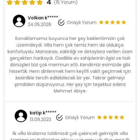
4
(15 Yorum)
Volkan k*****
Onaylı Yorum
24.05.2026
Konaklamamız boyunca her şey beklentimizin çok
üzerindeydi. Villa hem çok temiz hem de oldukça
konforluydu. Manzarası, sakinliği ve detaylara verilen özen
gerçekten harikaydı. Özellikle ev sahiplerinin ilgisi ve hızlı
dönüşleri bizi çok memnun etti. Kendimizi evimizde gibi
hissettik. Hem dinlenmek hem keyifli vakit geçirmek için
kesinlikle tercih edilebilecek bir yer. Tekrar gelmeyi
şimdiden düşünüyoruz. Her şey için teşekkür ederiz
Mehmet Abiye.
katip k*****
Onaylı Yorum
13.09.2023
ilk villa kiralama tatilimizdi çok çekinceli gelmiştik villa