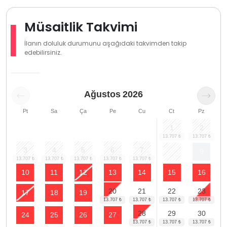
Müsaitlik Takvimi
İlanın doluluk durumunu aşağıdaki takvimden takip
edebilirsiniz.
Ağustos
2026
Pt
Sa
Ça
Pe
Cu
Ct
Pz
1
2
3
4
5
6
7
8
9
10
11
12
13
14
15
16
20
21
22
23
17
18
19
28
29
30
24
25
26
27