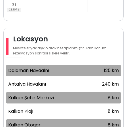
31
Lokasyon
Mesafeler yaklaşık olarak hesaplanmıştır. Tam konum
rezervasyon sonrası sizlere verilir.
Dalaman Havaalnı
125 km
Antalya Havalanı
240 km
Kalkan Şehir Merkezi
8 km
Kalkan Plajı
8 km
Kalkan Otogar
8 km