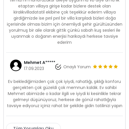
temizmi muhafazakar aileye uygunmu vb diye ama ilk
etaptan villaya girişe kadar bizlere destek olan
kiralıkvilladatatil ekibine çok teşekkür ederim villaya
girdiğimizde ise pırıl pırıl bir villa karşıladı bizleri doğa
içerisinde olması bizim için önemliydi şehir gürültüsünden
yorulmuş bir aile olarak gittik çünkü sabah kuş sesleri ile
uyanmak o doğanın enerjisi harikaydı herkese tavsiye
ederim
Mehmet A*****
Onaylı Yorum
17.09.2023
Ev beklediğimizden çok çok iyiydi, rahatlığı, şıklığı konforu
gerçekten çok güzeldi çok memnun kaldık. Ev sahibi
Mehmet abimizde o kadar ilgili ve iyiydi ki kesinlikle tekrar
gelmeyi düşünüyoruz, herkese de gönül rahatlığıyla
tavsiye ediyoruz içiniz rahat bir şekilde gidin tatilinizi yapın
Tüm Yorumları Oku