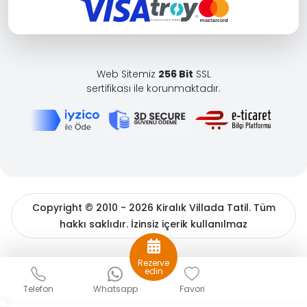
Web Sitemiz
256 Bit
SSL
sertifikası ile korunmaktadır.
Copyright © 2010 - 2026 Kiralık Villada Tatil. Tüm
hakkı saklıdır. İzinsiz içerik kullanılmaz
BöcekSoft
Rezerve
Sizlere daha iyi bir hizmet sunabilmek için çerezler
edin
kullanıyoruz. Detaylı bilgiler için
çerez politikamızı
ve
Kişisel
Telefon
Whatsapp
Favori
Verilerin Korunması
hakkında açıklama metnimizi inceleyin.