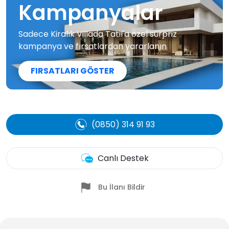
Kampanyalar
Sadece Kiralık Villada Tatil'a özel sürpriz
kampanya ve fırsatlardan yararlanın
FIRSATLARI GÖSTER
(0850) 314 91 93
Canlı Destek
Bu İlanı Bildir