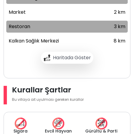
Market
2 km
Restoran
3 km
Kalkan Sağlık Merkezi
8 km
Haritada Göster
Kurallar Şartlar
Bu villaya ait uyulması gereken kurallar
Sigara
Evcil Hayvan
Gürültü & Parti