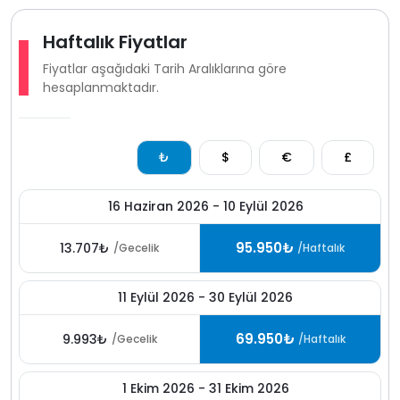
kelebek, böcek veya sinek görülme ihtimali
bulunmaktadır.
Haftalık Fiyatlar
Fiyatlar aşağıdaki Tarih Aralıklarına göre
hesaplanmaktadır.
₺
$
€
£
16 Haziran 2026 - 10 Eylül 2026
95.950₺
13.707₺
/Gecelik
/Haftalık
11 Eylül 2026 - 30 Eylül 2026
69.950₺
9.993₺
/Gecelik
/Haftalık
1 Ekim 2026 - 31 Ekim 2026