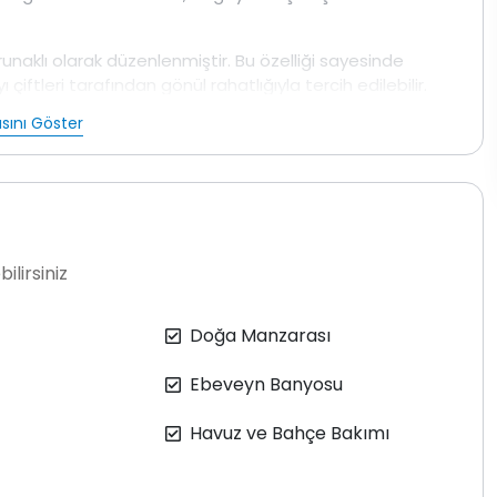
runaklı olarak düzenlenmiştir. Bu özelliği sayesinde
 çiftleri tarafından gönül rahatlığıyla tercih edilebilir.
e rahatlama odaklı keyifli anlar yaşatır. Villanın
sını Göster
ksiksiz şekilde bulunmaktadır.
ir. Odalarda ve salonda klima mevcuttur. Ücretsiz
günde bir kez görevli ekipler tarafından düzenli olarak
ktadır. Her kiralama sonrası dezenfekte işlemi ve
 olması sebebiyle çevrede kelebek, böcek veya sinek
ilirsiniz
ır.
çindeki konumu, korunaklı yapısı ve sunduğu
Doğa Manzarası
ftler için güçlü bir konaklama alternatifi sunar
Ebeveyn Banyosu
Havuz ve Bahçe Bakımı