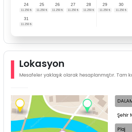
24
25
26
27
28
29
30
31
Lokasyon
Mesafeler yaklaşık olarak hesaplanmıştır. Tam ko
DALAM
Şehir 
Plaj