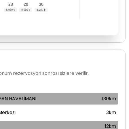
28
29
30
num rezervasyon sonrası sizlere verilir.
AN HAVALİMANI
130km
Merkezi
3km
12km