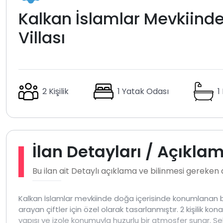
Kalkan İslamlar Mevkiinde 
Villası
2 Kişilik
1 Yatak Odası
1
İlan Detayları / Açıkla
Bu ilan ait Detaylı açıklama ve bilinmesi gereken
Kalkan İslamlar mevkiinde doğa içerisinde konumlanan bu 
arayan çiftler için özel olarak tasarlanmıştır. 2 kişilik ko
yapısı ve izole konumuyla huzurlu bir atmosfer sunar. Şe