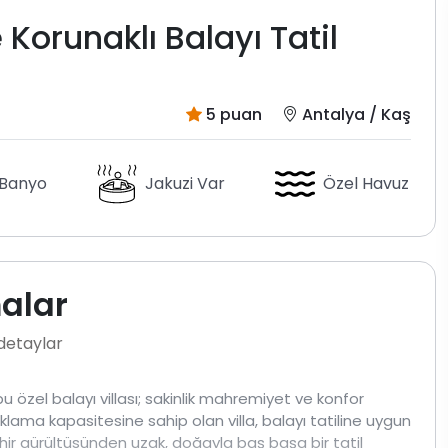
Korunaklı Balayı Tatil
5 puan
Antalya / Kaş
 Banyo
Jakuzi Var
Özel Havuz
malar
 detaylar
özel balayı villası; sakinlik mahremiyet ve konfor
naklama kapasitesine sahip olan villa, balayı tatiline uygun
hir gürültüsünden uzak, doğayla baş başa bir tatil