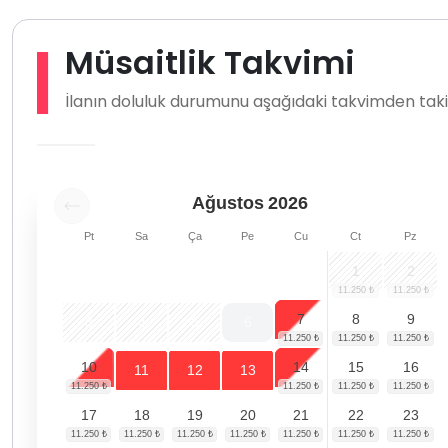
Müsaitlik Takvimi
İlanın doluluk durumunu aşağıdaki takvimden takip
Ağustos
2026
Pt
Sa
Ça
Pe
Cu
Ct
Pz
1
2
7
8
9
3
4
5
6
10
14
15
16
11
12
13
17
18
19
20
21
22
23