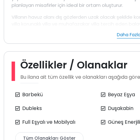
planlayan misafirler için ideal bir ortam oluşturur.
Villanın havuz alanı dış gözlerden uzak olacak şekilde ko
villa korunaklı villa ve muhafazakar villa tercih eden balayı
Yatak odasında yer alan jakuzi, tatil süresince dinlenme v
Daha Fazla
içerisinde ihtiyaç duyulabilecek tüm temel ekipmanlar e
Villa misafirlere girişte temiz olarak teslim edilmekted
internet kullanımı sunulmaktadır. Havuz ve bahçe bakımı 
Özellikler / Olanaklar
yapılmaktadır. Haftada bir kez temizlik hizmeti sunulma
ilaçlama uygulanmaktadır. Doğa içerisinde konumlanmış
Bu ilana ait tüm özellik ve olanakları aşağıda göreb
görülme ihtimali olabileceği göz önünde bulundurulmalıd
Kalkan İslamlar bölgesinde yer alan bu
balayı villa
doğa i
Barbekü
Beyaz Eşya
mahremiyet ile romantik, sakin ve özel bir tatil arayan çi
Dubleks
Duşakabin
Full Eşyalı ve Mobilyalı
Güneş Enerjili
Tüm Olanakları Göster