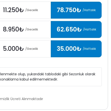
11.250₺
78.750₺
/Gecelik
/Haftalık
8.950₺
62.650₺
/Gecelik
/Haftalık
5.000₺
35.000₺
/Gecelik
/Haftalık
elirlenmekte olup, yukarıdaki tablodaki gibi Sezonluk olarak
ı konaklama kabul edilmemektedir.
izlik Ücreti Alınmaktadır