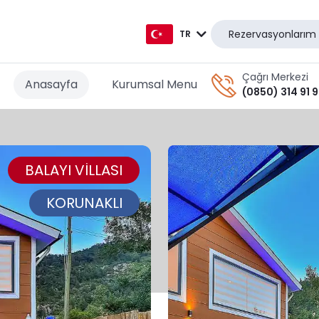
Rezervasyonlarım
TR
TR
Çağrı Merkezi
Anasayfa
Kurumsal Menu
(0850) 314 91 
EN
AR
BALAYI VİLLASI
DE
RU
KORUNAKLI
GR