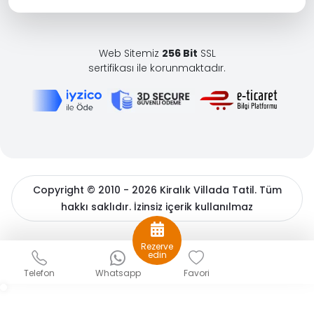
Web Sitemiz
256 Bit
SSL
sertifikası ile korunmaktadır.
Copyright © 2010 - 2026 Kiralık Villada Tatil. Tüm
hakkı saklıdır. İzinsiz içerik kullanılmaz
BöcekSoft
Rezerve
Sizlere daha iyi bir hizmet sunabilmek için çerezler
edin
kullanıyoruz. Detaylı bilgiler için
çerez politikamızı
ve
Kişisel
Telefon
Whatsapp
Favori
Verilerin Korunması
hakkında açıklama metnimizi inceleyin.
Gizle
Tamam