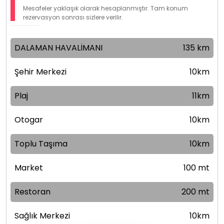
Mesafeler yaklaşık olarak hesaplanmıştır. Tam konum
rezervasyon sonrası sizlere verilir.
DALAMAN HAVALİMANI
135 km
Şehir Merkezi
10km
Plaj
11km
Otogar
10km
Toplu Taşıma
10km
Market
100 mt
Restoran
200 mt
Sağlık Merkezi
10km