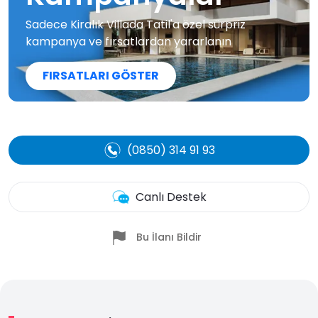
Sadece Kiralık Villada Tatil'a özel sürpriz
kampanya ve fırsatlardan yararlanın
FIRSATLARI GÖSTER
(0850) 314 91 93
Canlı Destek
Bu İlanı Bildir