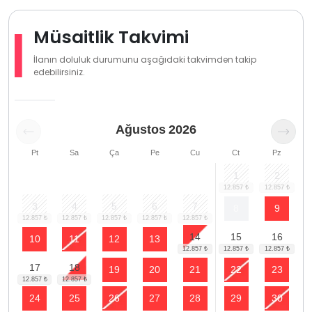
Müsaitlik Takvimi
İlanın doluluk durumunu aşağıdaki takvimden takip
edebilirsiniz.
Ağustos
2026
Pt
Sa
Ça
Pe
Cu
Ct
Pz
1
2
3
4
5
6
7
8
9
14
15
16
10
11
12
13
17
18
19
20
21
22
23
24
25
26
27
28
29
30