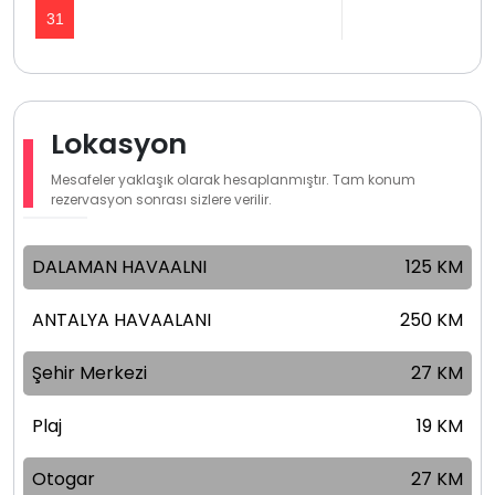
31
Lokasyon
Mesafeler yaklaşık olarak hesaplanmıştır. Tam konum
rezervasyon sonrası sizlere verilir.
DALAMAN HAVAALNI
125 KM
ANTALYA HAVAALANI
250 KM
Şehir Merkezi
27 KM
Plaj
19 KM
Otogar
27 KM