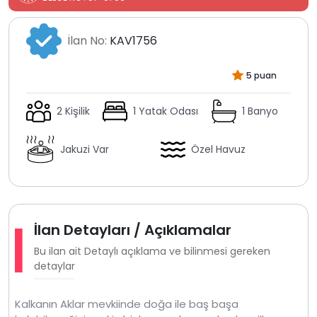
İlan No:
KAV1756
5 puan
2 Kişilik
1 Yatak Odası
1 Banyo
Jakuzi Var
Özel Havuz
İlan Detayları / Açıklamalar
Bu ilan ait Detaylı açıklama ve bilinmesi gereken
detaylar
Kalkanın Aklar mevkiinde doğa ile baş başa