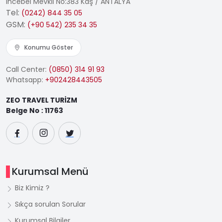
İncebel Mevkii No:383 Kaş / ANTALYA
Tel:
(0242) 844 35 05
GSM:
(+90 542) 235 34 35
Konumu Göster
Call Center:
(0850) 314 91 93
Whatsapp:
+902428443505
ZEO TRAVEL TURİZM
Belge No : 11763
Kurumsal Menü
Biz Kimiz ?
Sıkça sorulan Sorular
Kurumsal Bilgiler