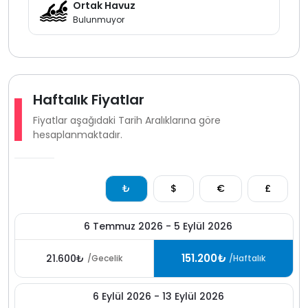
villa sakin ve kaliteli bir tatil arayan misafirler için güçlü
Ortak Havuz
bir alternatif oluşturur.
Bulunmuyor
Haftalık Fiyatlar
Fiyatlar aşağıdaki Tarih Aralıklarına göre
hesaplanmaktadır.
₺
$
€
£
6 Temmuz 2026 - 5 Eylül 2026
151.200₺
21.600₺
/Gecelik
/Haftalık
6 Eylül 2026 - 13 Eylül 2026