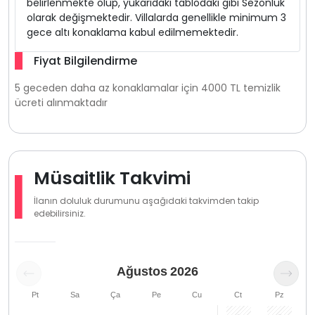
belirlenmekte olup, yukarıdaki tablodaki gibi Sezonluk
olarak değişmektedir. Villalarda genellikle minimum 3
gece altı konaklama kabul edilmemektedir.
Fiyat Bilgilendirme
5 geceden daha az konaklamalar için 4000 TL temizlik
ücreti alınmaktadır
Müsaitlik Takvimi
İlanın doluluk durumunu aşağıdaki takvimden takip
edebilirsiniz.
Ağustos
2026
Pt
Sa
Ça
Pe
Cu
Ct
Pz