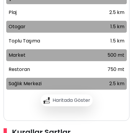
Plaj
2.5 km
Otogar
1.5 km
Toplu Taşıma
1.5 km
Market
500 mt
Restoran
750 mt
Sağlık Merkezi
2.5 km
Haritada Göster
Kurallar Şartlar