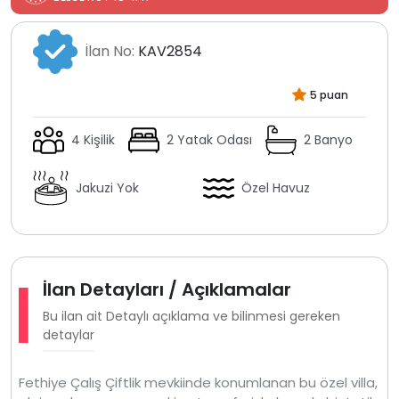
İlan No:
KAV2854
5 puan
4 Kişilik
2 Yatak Odası
2 Banyo
Jakuzi Yok
Özel Havuz
İlan Detayları / Açıklamalar
Bu ilan ait Detaylı açıklama ve bilinmesi gereken
detaylar
Fethiye Çalış Çiftlik mevkiinde konumlanan bu özel villa,