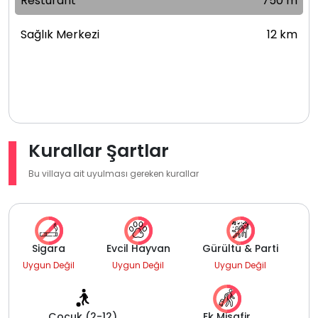
Resturant
750 m
Sağlık Merkezi
12 km
Kurallar Şartlar
Bu villaya ait uyulması gereken kurallar
Sigara
Evcil Hayvan
Gürültü & Parti
Uygun Değil
Uygun Değil
Uygun Değil
Çocuk (2-12)
Ek Misafir