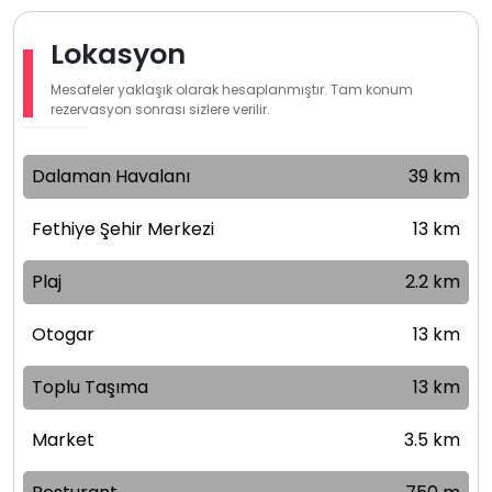
Lokasyon
Mesafeler yaklaşık olarak hesaplanmıştır. Tam konum
rezervasyon sonrası sizlere verilir.
Dalaman Havalanı
39 km
Fethiye Şehir Merkezi
13 km
Plaj
2.2 km
Otogar
13 km
Toplu Taşıma
13 km
Market
3.5 km