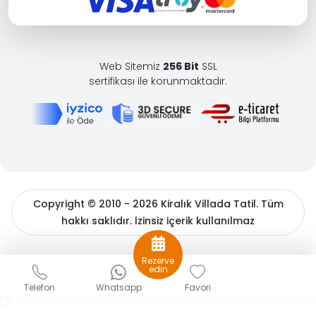
Web Sitemiz
256 Bit
SSL
sertifikası ile korunmaktadır.
Copyright © 2010 - 2026 Kiralık Villada Tatil. Tüm
hakkı saklıdır. İzinsiz içerik kullanılmaz
BöcekSoft
Rezerve
Sizlere daha iyi bir hizmet sunabilmek için çerezler
edin
kullanıyoruz. Detaylı bilgiler için
çerez politikamızı
ve
Kişisel
Telefon
Whatsapp
Favori
Verilerin Korunması
hakkında açıklama metnimizi inceleyin.
Gizle
Tamam