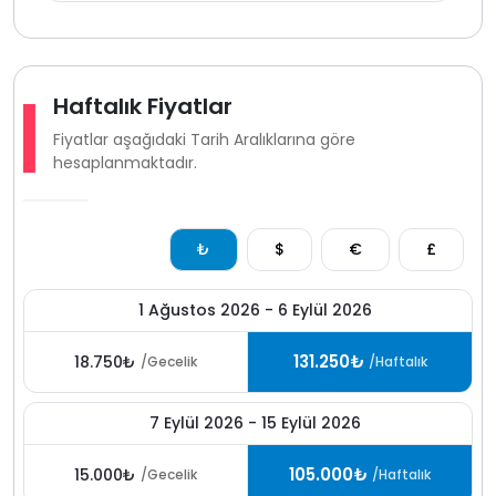
hem de ulaşım avantajı arayan misafirler için dengeli
ve konforlu bir tatil deneyimi sunar.
Not: Aynı bölgede ve benzer özellikte toplam 19 villa
bulunmaktadır. Her villa özel havuzlu olarak hizmet
Haftalık Fiyatlar
vermektedir. Oyun alanı, spor salonu ve otopark ortak
Fiyatlar aşağıdaki Tarih Aralıklarına göre
kullanımlıdır.
hesaplanmaktadır.
Not: Havuz kullanım saati 22:00’ye kadardır.
Not: Villada bay konaklama kabul edilmemektedir.
Yalnızca aile ve çift rezervasyonları için uygundur.
₺
$
€
£
1 Ağustos 2026 - 6 Eylül 2026
131.250₺
18.750₺
/Gecelik
/Haftalık
7 Eylül 2026 - 15 Eylül 2026
105.000₺
15.000₺
/Gecelik
/Haftalık