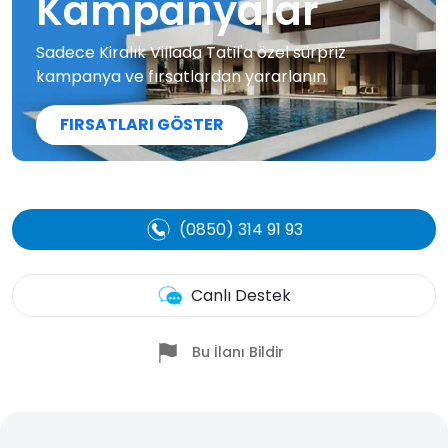
Kampanyalar
Sadece Kiralık Villada Tatil'a özel sürpriz
kampanya ve fırsatlardan yararlanın
FIRSATLARI GÖSTER
(0850) 314 91 93
Canlı Destek
Bu İlanı Bildir