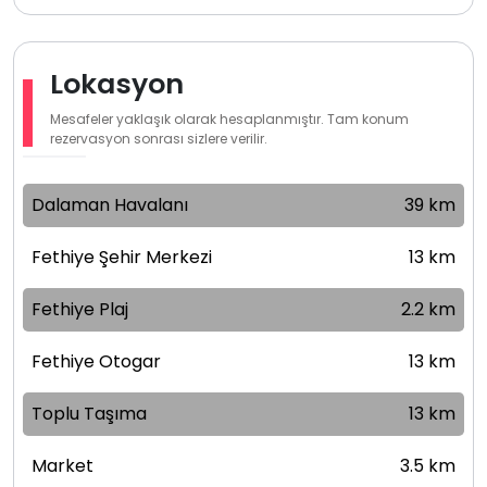
Lokasyon
Mesafeler yaklaşık olarak hesaplanmıştır. Tam konum
rezervasyon sonrası sizlere verilir.
Dalaman Havalanı
39 km
Fethiye Şehir Merkezi
13 km
Fethiye Plaj
2.2 km
Fethiye Otogar
13 km
Toplu Taşıma
13 km
Market
3.5 km