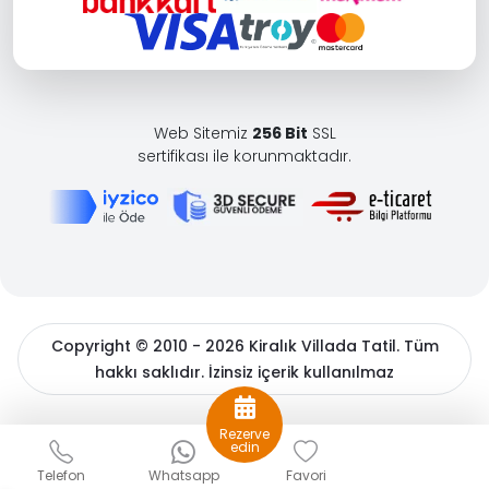
Web Sitemiz
256 Bit
SSL
sertifikası ile korunmaktadır.
Copyright © 2010 - 2026 Kiralık Villada Tatil. Tüm
hakkı saklıdır. İzinsiz içerik kullanılmaz
BöcekSoft
Rezerve
Sizlere daha iyi bir hizmet sunabilmek için çerezler
edin
kullanıyoruz. Detaylı bilgiler için
çerez politikamızı
ve
Kişisel
Telefon
Whatsapp
Favori
Verilerin Korunması
hakkında açıklama metnimizi inceleyin.