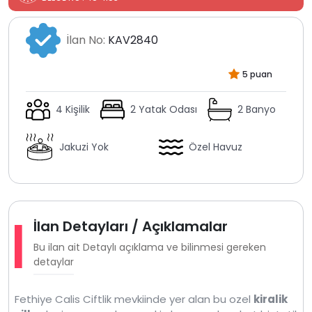
İlan No:
KAV2840
5 puan
4 Kişilik
2 Yatak Odası
2 Banyo
Jakuzi Yok
Özel Havuz
İlan Detayları / Açıklamalar
Bu ilan ait Detaylı açıklama ve bilinmesi gereken
detaylar
Fethiye Calis Ciftlik mevkiinde yer alan bu ozel
kiralik