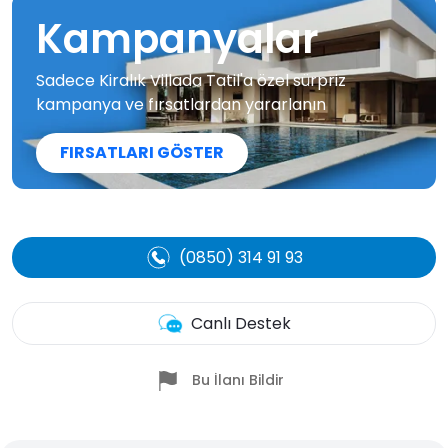
Kampanyalar
Sadece Kiralık Villada Tatil'a özel sürpriz
kampanya ve fırsatlardan yararlanın
FIRSATLARI GÖSTER
(0850) 314 91 93
Canlı Destek
Bu İlanı Bildir