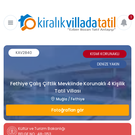
1
KAV2840
KISMİ KORUNAKLI
DENİZE YAKIN
Fethiye Çalış Çiftlik Mevkiinde Korunaklı 4 Kişilik
Tatil Villası
Muğla / Fethiye
Fotoğrafları gör
Kültür ve Turizm Bakanlığı
BELGE NO : 48-1153