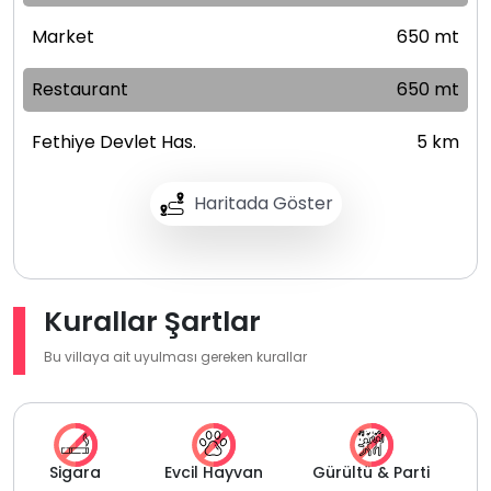
Market
650 mt
Restaurant
650 mt
Fethiye Devlet Has.
5 km
Haritada Göster
Kurallar Şartlar
Bu villaya ait uyulması gereken kurallar
Sigara
Evcil Hayvan
Gürültü & Parti