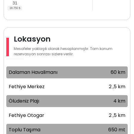
31
Lokasyon
Mesafeler yaklaşık olarak hesaplanmıştır. Tam konum
rezervasyon sonrası sizlere verilir.
Dalaman Havalimanı
60 km
Fethiye Merkez
2 ,5 km
Ölüdeniz Plajı
4 km
Fethiye Otogar
2 ,5 km
Toplu Taşıma
650 mt