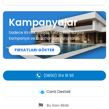
Kampanyalar
Sadece Kiralık Villada Tatil'a özel sürpriz
kampanya ve fırsatlardan yararlanın
FIRSATLARI GÖSTER
(0850) 314 91 93
Canlı Destek
Bu İlanı Bildir