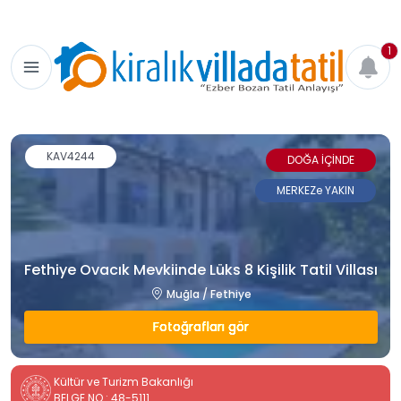
1
KAV4244
DOĞA İÇİNDE
MERKEZe YAKIN
Fethiye Ovacık Mevkiinde Lüks 8 Kişilik Tatil Villası
Muğla / Fethiye
Fotoğrafları gör
Kültür ve Turizm Bakanlığı
BELGE NO : 48-5111