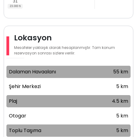
31
Lokasyon
Mesafeler yaklaşık olarak hesaplanmıştır. Tam konum
rezervasyon sonrası sizlere verilir.
Dalaman Havaalanı
55 km
Şehir Merkezi
5 km
Plaj
4.5 km
Otogar
5 km
Toplu Taşıma
5 km