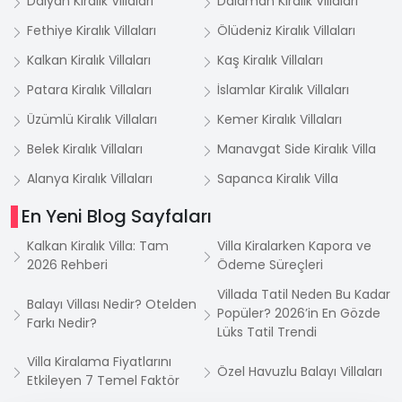
Dalyan Kiralık Villaları
Dalaman Kiralık Villaları
Fethiye Kiralık Villaları
Ölüdeniz Kiralık Villaları
Kalkan Kiralık Villaları
Kaş Kiralık Villaları
Patara Kiralık Villaları
İslamlar Kiralık Villaları
Üzümlü Kiralık Villaları
Kemer Kiralık Villaları
Belek Kiralık Villaları
Manavgat Side Kiralık Villa
Alanya Kiralık Villaları
Sapanca Kiralık Villa
En Yeni Blog Sayfaları
Kalkan Kiralık Villa: Tam
Villa Kiralarken Kapora ve
2026 Rehberi
Ödeme Süreçleri
Villada Tatil Neden Bu Kadar
Balayı Villası Nedir? Otelden
Popüler? 2026’in En Gözde
Farkı Nedir?
Lüks Tatil Trendi
Villa Kiralama Fiyatlarını
Özel Havuzlu Balayı Villaları
Etkileyen 7 Temel Faktör