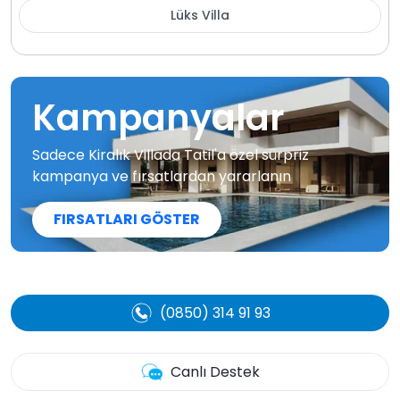
Lüks Villa
Kampanyalar
Sadece Kiralık Villada Tatil'a özel sürpriz
kampanya ve fırsatlardan yararlanın
FIRSATLARI GÖSTER
(0850) 314 91 93
Canlı Destek