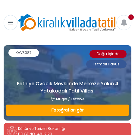
1
KAV3087
Doğa İçinde
Isıtmalı Havuz
Fethiye Ovacık Mevkiinde Merkeze Yakın 4
Yatakodalı Tatil Villası
Muğla / Fethiye
Fotoğrafları gör
Kültür ve Turizm Bakanlığı
BELGE NO : 48-2120