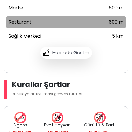
Market
600 m
Resturant
600 m
Sağlık Merkezi
5 km
Haritada Göster
Kurallar Şartlar
Bu villaya ait uyulması gereken kurallar
Sigara
Evcil Hayvan
Gürültü & Parti
Uygun Değil
Uygun Değil
Uygun Değil