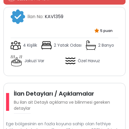
İlan No:
KAV1359
5 puan
4 Kişilik
2 Yatak Odası
2 Banyo
Jakuzi Var
Özel Havuz
İlan Detayları / Açıklamalar
Bu ilan ait Detaylı açıklama ve bilinmesi gereken
detaylar
Ege bölgesinin en fazla koyuna sahip olan fethiye