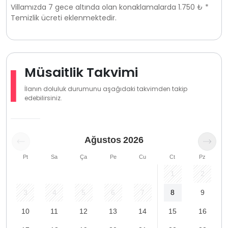
Villamızda 7 gece altında olan konaklamalarda 1.750 ₺ *
Temizlik ücreti eklenmektedir.
Müsaitlik Takvimi
İlanın doluluk durumunu aşağıdaki takvimden takip
edebilirsiniz.
Ağustos
2026
Pt
Sa
Ça
Pe
Cu
Ct
Pz
1
2
3
4
5
6
7
8
9
10
11
12
13
14
15
16