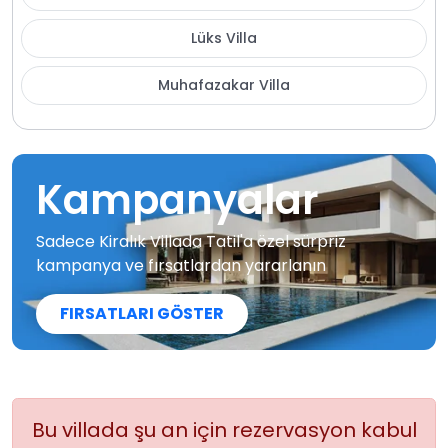
Lüks Villa
Muhafazakar Villa
Kampanyalar
Sadece Kiralık Villada Tatil'a özel sürpriz
kampanya ve fırsatlardan yararlanın
FIRSATLARI GÖSTER
Bu villada şu an için rezervasyon kabul