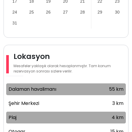
17
18
19
20
21
22
23
24
25
26
27
28
29
30
31
Lokasyon
Mesafeler yaklaşık olarak hesaplanmıştır. Tam konum
rezervasyon sonrası sizlere verilir.
Dalaman havalimanı
55 km
Şehir Merkezi
3 km
Plaj
4 km
Otogar
15 km