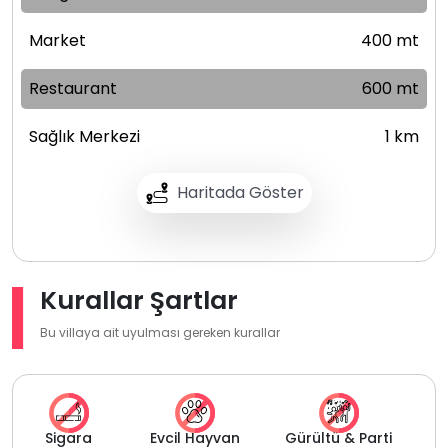
Market
400 mt
Restaurant
600 mt
Sağlık Merkezi
1 km
Haritada Göster
Kurallar Şartlar
Bu villaya ait uyulması gereken kurallar
Sigara
Evcil Hayvan
Gürültü & Parti