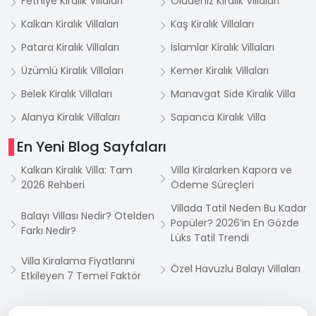
Fethiye Kiralık Villaları
Ölüdeniz Kiralık Villaları
Kalkan Kiralık Villaları
Kaş Kiralık Villaları
Patara Kiralık Villaları
İslamlar Kiralık Villaları
Üzümlü Kiralık Villaları
Kemer Kiralık Villaları
Belek Kiralık Villaları
Manavgat Side Kiralık Villa
Alanya Kiralık Villaları
Sapanca Kiralık Villa
En Yeni Blog Sayfaları
Kalkan Kiralık Villa: Tam
Villa Kiralarken Kapora ve
2026 Rehberi
Ödeme Süreçleri
Villada Tatil Neden Bu Kadar
Balayı Villası Nedir? Otelden
Popüler? 2026’in En Gözde
Farkı Nedir?
Lüks Tatil Trendi
Villa Kiralama Fiyatlarını
Özel Havuzlu Balayı Villaları
Etkileyen 7 Temel Faktör