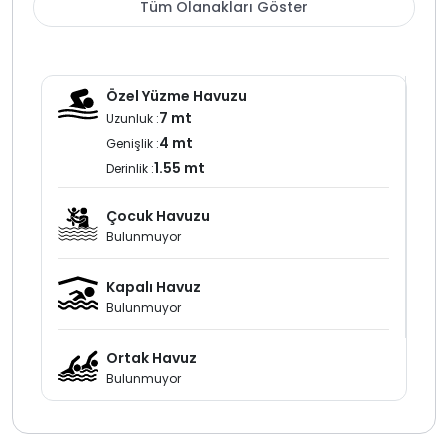
Tüm Olanakları Göster
sağlamaktadır. Kalkan merkeze ve plajlara yakın bir
mesafede bulunan villamız, hem doğa ile iç içe hemde
merkezin tüm imkanlarına kolay erişim sunmaktadır.
Ayrıca gün batımında denize karşı yapacağınız bir
Özel Yüzme Havuzu
akşam yemeği tatilinizi unutulmaz kılacaktır.
7 mt
Uzunluk :
4 mt
Genişlik :
1.55 mt
Derinlik :
Çocuk Havuzu
Bulunmuyor
Kapalı Havuz
Bulunmuyor
Ortak Havuz
Bulunmuyor