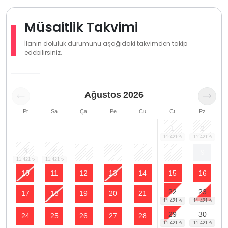
Müsaitlik Takvimi
İlanın doluluk durumunu aşağıdaki takvimden takip
edebilirsiniz.
Ağustos
2026
Pt
Sa
Ça
Pe
Cu
Ct
Pz
1
2
3
4
5
6
7
8
9
10
11
12
13
14
15
16
22
23
17
18
19
20
21
29
30
24
25
26
27
28