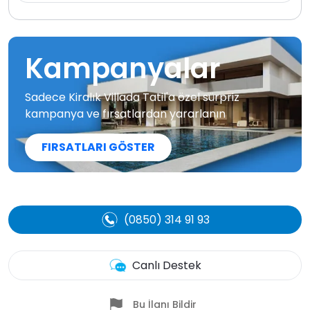
Kampanyalar
Sadece Kiralık Villada Tatil'a özel sürpriz
kampanya ve fırsatlardan yararlanın
FIRSATLARI GÖSTER
(0850) 314 91 93
Canlı Destek
Bu İlanı Bildir