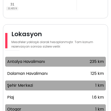
31
Lokasyon
Mesafeler yaklaşık olarak hesaplanmıştır. Tam konum
rezervasyon sonrası sizlere verilir.
Antalya Havalimanı
235 km
Dalaman Havalimanı
125 km
Şehir Merkezi
1 km
Plaj
1.6 km
Otogar
1 km