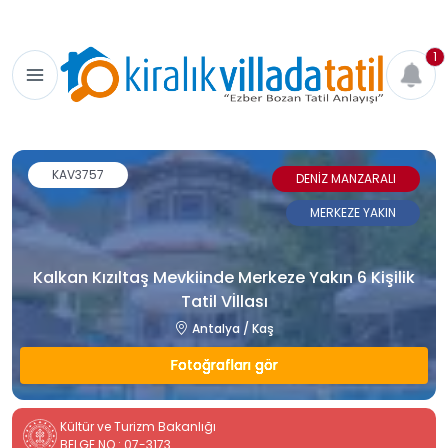
1
KAV3757
DENİZ MANZARALI
MERKEZE YAKIN
Kalkan Kızıltaş Mevkiinde Merkeze Yakın 6 Kişilik
Tatil Vİllası
Antalya / Kaş
Fotoğrafları gör
Kültür ve Turizm Bakanlığı
BELGE NO : 07-3173