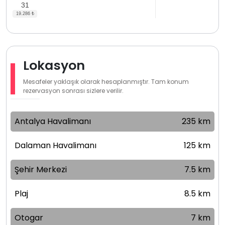
31
Lokasyon
Mesafeler yaklaşık olarak hesaplanmıştır. Tam konum
rezervasyon sonrası sizlere verilir.
Antalya Havalimanı
235 km
Dalaman Havalimanı
125 km
Şehir Merkezi
7.5 km
Plaj
8.5 km
Otogar
7 km