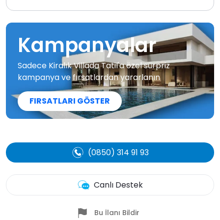
Kampanyalar
Sadece Kiralık Villada Tatil'a özel sürpriz
kampanya ve fırsatlardan yararlanın
FIRSATLARI GÖSTER
(0850) 314 91 93
Canlı Destek
Bu İlanı Bildir