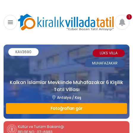
1
KAV3690
LÜKS VİLLA
MUHAFAZAKAR
Kalkan İslamlar Mevkiinde Muhafazakar 6 Kişilik
Tatil Vİllası
Antalya / Kaş
Fotoğrafları gör
Kültür ve Turizm Bakanlığı
BELGE NO : 07-6983