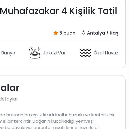
uhafazakar 4 Kişilik Tatil
5 puan
Antalya / Kaş
 Banyo
Jakuzi Var
Özel Havuz
malar
 detaylar
nde bulunan bu eşsiz
kiralık villa
huzurlu ve konforlu bir
mmel bir tercihtir. Doğanın kucakladığı yemyeşil
e bu büyüleyici görüntü misafirlerine huzurlu bir