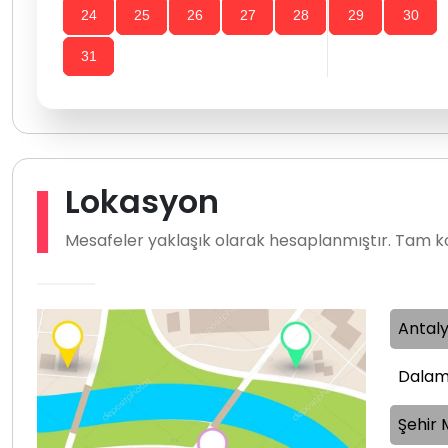
24
25
26
27
28
29
30
31
Lokasyon
Mesafeler yaklaşık olarak hesaplanmıştır. Tam ko
Antal
Dalam
Şehir 