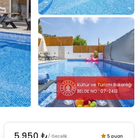
Kültür ve Turizm Bakanlığı
BELGE NO : 07-2413
5.950 ₺
/ Gecelik
5 puan