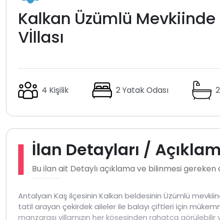
Kalkan Üzümlü Mevkiinde M
Vİllası
4 Kişilik
2 Yatak Odası
2
İlan Detayları / Açıkla
Bu ilan ait Detaylı açıklama ve bilinmesi gereken
Antalyaın Kaş ilçesinin Kalkan beldesinin Üzümlü mevkii
tatil arayan çekirdek aileler ile balayı çiftleri için müke
manzarası villamızın her köşesinden rahatça görülebilir v