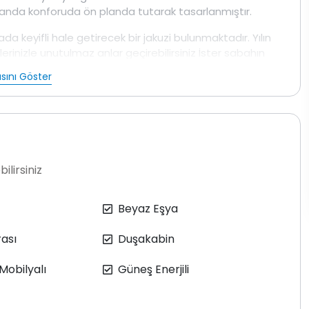
manda konforuda ön planda tutarak tasarlanmıştır.
da keyifli hale getirecek bir jakuzi bulunmaktadır. Yılın
rinizle unutulmaz anlar geçirebilirsiniz İster sabahın
n ideal bir ortam sunan havuz ve jakuzi
sını Göster
maktadır.Villamız 2 Yatakodalıdır ana yatakodasında
ç gereçleri ütü saç kurutma makineisne kadar mevcuttur
hafazakar villa
tercih eden aillelerimiz ve balayı
ilirsiniz
dostlarınızla keyifli sohbetler için mükemmel bir fırsat
ekler hazırlarken, çevredeki manzara eşliğinde
Beyaz Eşya
ası
Duşakabin
 Mobilyalı
Güneş Enerjili