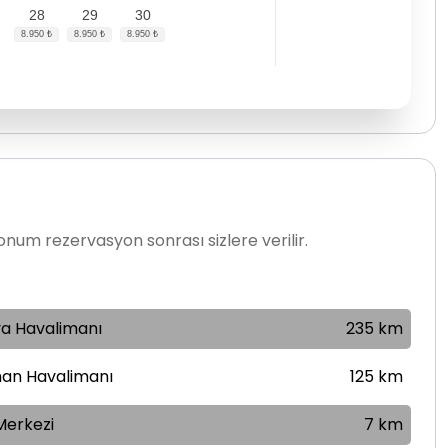
28
29
30
num rezervasyon sonrası sizlere verilir.
ya Havalimanı
235 km
an Havalimanı
125 km
Merkezi
7 km