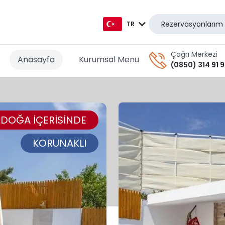
Rezervasyonlarım
TR
TR
Çağrı Merkezi
Anasayfa
Kurumsal Menu
(0850) 314 91 
EN
AR
DOĞA İÇERİSİNDE
DE
RU
KORUNAKLI
GR