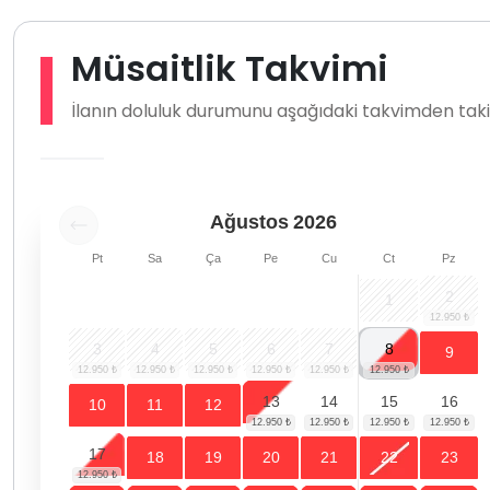
Müsaitlik Takvimi
İlanın doluluk durumunu aşağıdaki takvimden takip
Ağustos
2026
Pt
Sa
Ça
Pe
Cu
Ct
Pz
2
1
3
4
5
6
7
8
9
13
14
15
16
10
11
12
17
18
19
20
21
22
23