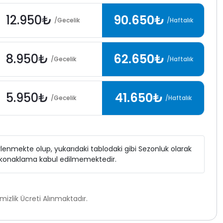
12.950₺
90.650₺
/Gecelik
/Haftalık
8.950₺
62.650₺
/Gecelik
/Haftalık
5.950₺
41.650₺
/Gecelik
/Haftalık
elirlenmekte olup, yukarıdaki tablodaki gibi Sezonluk olarak
ı konaklama kabul edilmemektedir.
zlik Ücreti Alınmaktadır.