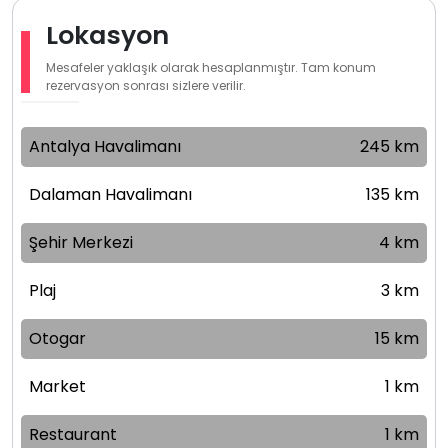
Lokasyon
Mesafeler yaklaşık olarak hesaplanmıştır. Tam konum
rezervasyon sonrası sizlere verilir.
Antalya Havalimanı
245 km
Dalaman Havalimanı
135 km
Şehir Merkezi
4 km
Plaj
3 km
Otogar
15 km
Market
1 km
Restaurant
1 km