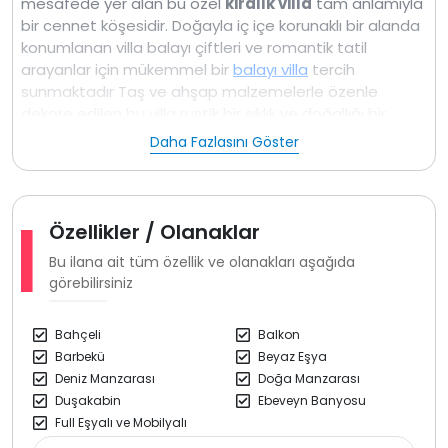
mesafede yer alan bu özel
kiralık villa
tam anlamıyla
bir cennet köşesidir. Doğayla iç içe korunaklı bir alanda
konumlanan villa balayı çiftleri ve romantik tatil
arayanlar için mükemmel bir
balayı villa
tercih
sunmaktadır Taş ve ahşap malzemelerle özenle
dekore edilen bu villa rustik bir şıklık ve doğallığı bir
arada sunmaktadır Villanın süit yatak odasında yer
Daha Fazlasını Göster
alan özel jakuzi size tatil boyunca rahatlamanzı ve
keyifli anlar geçirmenizi sağlayacak.
Villamız zarif ve modern tasarımıyla misafirlerine
Özellikler / Olanaklar
konforlu bir tatil deneyimi sunmaktadır Her detayın
titizlikle düşünüldüğü bu özel villlamız özellikle
Bu ilana ait tüm özellik ve olanakları aşağıda
muhafazakar aileler ve çiftler için ideal bir
görebilirsiniz
seçimdir Hem iç hemde dış mekanlarında sağlanan
korunaklı alanlar misafirlerin gizlilik ve rahatlık içinde
Bahçeli
Balkon
vakit geçirmelerine olanak tanır.
Barbekü
Beyaz Eşya
Deniz Manzarası
Doğa Manzarası
Jakuzi Türk Hamamı ve sauna gibi lüks
Duşakabin
Ebeveyn Banyosu
özellikler tatilinzin her anını özel kılacak şekilde
Full Eşyalı ve Mobilyalı
tasarlanmıştır Tatil boyunca stressiz bir