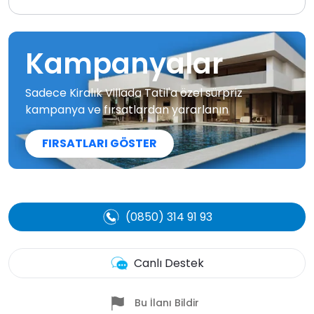
Kampanyalar
Sadece Kiralık Villada Tatil'a özel sürpriz
kampanya ve fırsatlardan yararlanın
FIRSATLARI GÖSTER
(0850) 314 91 93
Canlı Destek
Bu İlanı Bildir