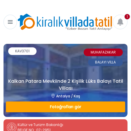
1
KAV3701
MUHAFAZAKAR
BALAYI VİLLA
Kalkan Patara Mevkiinde 2 Kişilik Lüks Balayı Tatil
Vİllası
Antalya / Kaş
Fotoğrafları gör
Kültür ve Turizm Bakanlığı
BELGE NO : 07-2951