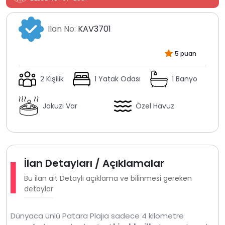
İlan No:
KAV3701
5 puan
2 Kişilik
1 Yatak Odası
1 Banyo
Jakuzi Var
Özel Havuz
İlan Detayları / Açıklamalar
Bu ilan ait Detaylı açıklama ve bilinmesi gereken
detaylar
Dünyaca ünlü Patara Plajıa sadece 4 kilometre