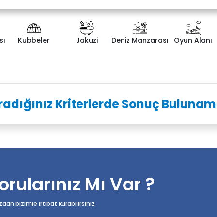
sı
Kubbeler
Jakuzi
Deniz Manzarası
Oyun Alanı
ategorisi
Yatak Odası Sayısı
radığınız Kriterlerde Sonuç Bulunam
orularınız Mı Var ?
n bizimle irtibat kurabilirsiniz