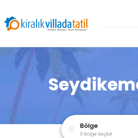
Seydikemer
Bölge
0 Bölge Seçildi