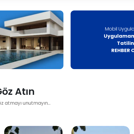
Mobil Uygula
Uygulamamı
Tatili
REHBER O
Göz Atın
öz atmayı unutmayın...