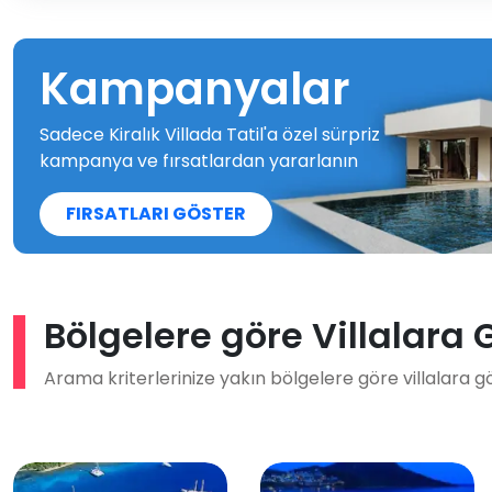
Kampanyalar
Sadece Kiralık Villada Tatil'a özel sürpriz
kampanya ve fırsatlardan yararlanın
FIRSATLARI GÖSTER
Bölgelere göre Villalara 
Arama kriterlerinize yakın bölgelere göre villalara g