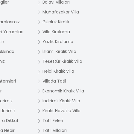
giler
Balayı Villaları
Muhafazakar Villa
ralarımız
Günlük Kiralık
i Yorumları
Villa Kiralama
yin
Yazlık Kiralama
akkında
İslami Kiralık Villa
mız
Tesettür Kiralık Villa
Helal Kiralık Villa
temleri
Villada Tatil
r
Ekonomik Kiralık Villa
lerimiz
İndirimli Kiralık Villa
tlerimiz
Kiralık Havuzlu Villa
ara Dikkat
Tatil Evleri
ma Nedir
Tatil Villaları