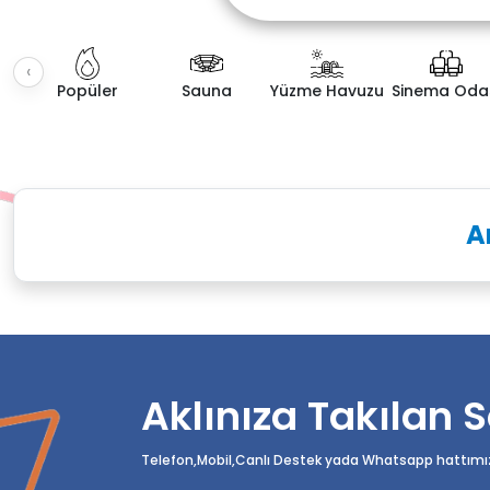
‹
Popüler
Sauna
Yüzme Havuzu
Sinema Oda
Fiyat Aralığı
Villa K
A
Aklınıza Takılan S
Telefon,Mobil,Canlı Destek yada Whatsapp hattımızda