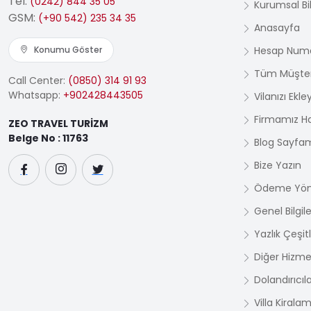
Tel:
(0242) 844 35 05
Kurumsal Bil
GSM:
(+90 542) 235 34 35
Anasayfa
Konumu Göster
Hesap Numa
Tüm Müşter
Call Center:
(0850) 314 91 93
Whatsapp:
+902428443505
Vilanızı Ekle
Firmamız H
ZEO TRAVEL TURİZM
Belge No : 11763
Blog Sayfa
Bize Yazın
Ödeme Yön
Genel Bilgile
Yazlık Çeşit
Diğer Hizme
Dolandırıcıl
Villa Kirala