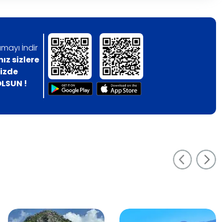
mayı İndir
z sizlere
nizde
LSUN !