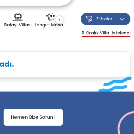
Filtreler
›
Balayı Villası
Langırt Masası
Kapalı Havuz
Çocuk Havuzu
0
Kiralık Villa Listelendi
Esnek Arama
adı.
Hemen Bize Sorun !