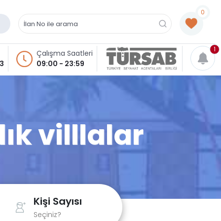
0
1
Çalışma Saatleri
93
09:00 - 23:59
k villlalar
Kişi Sayısı
Seçiniz?