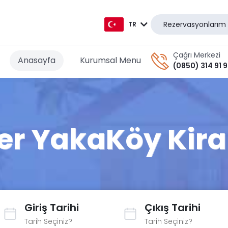
Rezervasyonlarım
TR
TR
Çağrı Merkezi
Anasayfa
Kurumsal Menu
(0850) 314 91 
EN
AR
DE
 YakaKöy Kiralı
RU
GR
Giriş Tarihi
Çıkış Tarihi
Tarih Seçiniz?
Tarih Seçiniz?