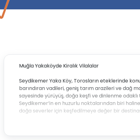
Muğla Yakaköyde Kiralık Vilalalar
Seydikemer Yaka Köy, Torosların eteklerinde konum
barındıran vadileri, geniş tarım arazileri ve dağ m
sayesinde yürüyüş, doğa keşfi ve dinlenme odaklı t
Seydikemer’in en huzurlu noktalarından biri halin
doğa severler için keşfedilmeye değer bir destin