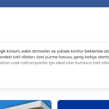
şik konum, sakin atmosfer ve yüksek konfor beklentisi olan m
deki tatil villaları; özel yüzme havuzu, geniş bahçe alanlar
tan uzak tatil arayanlar için ideal olan Kumluca tatil villalar