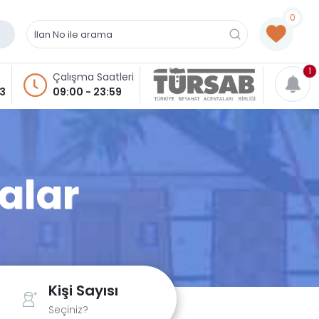
0
1
Çalışma Saatleri
93
09:00 - 23:59
alar
Kişi Sayısı
Seçiniz?