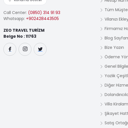
Hesap Numa
Tüm Müşter
Call Center:
(0850) 314 91 93
Whatsapp:
+902428443505
Vilanızı Ekle
Firmamız H
ZEO TRAVEL TURİZM
Belge No : 11763
Blog Sayfa
Bize Yazın
Ödeme Yön
Genel Bilgile
Yazlık Çeşit
Diğer Hizme
Dolandırıcıl
Villa Kirala
Şikayet Hatt
Satış Ortağı