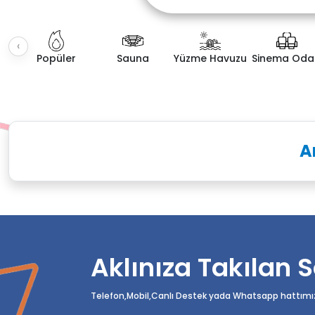
‹
Popüler
Sauna
Yüzme Havuzu
Sinema Oda
Fiyat Aralığı
Villa K
A
Aklınıza Takılan S
Telefon,Mobil,Canlı Destek yada Whatsapp hattımızda