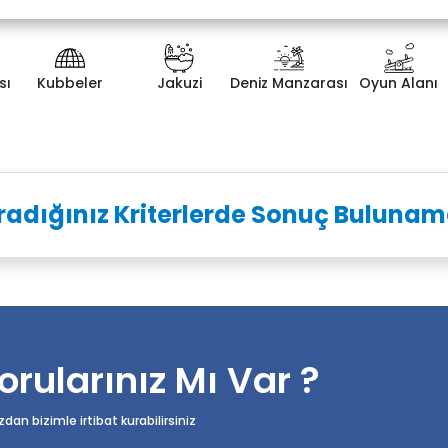
sı
Kubbeler
Jakuzi
Deniz Manzarası
Oyun Alanı
ategorisi
Yatak Odası Sayısı
radığınız Kriterlerde Sonuç Bulunam
orularınız Mı Var ?
n bizimle irtibat kurabilirsiniz