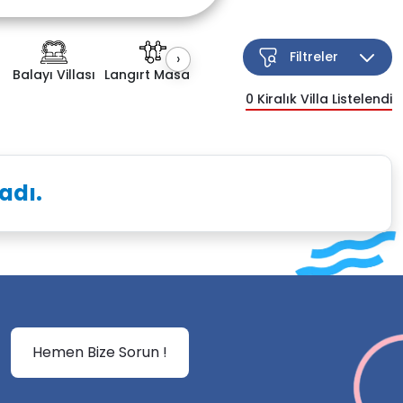
Filtreler
›
Balayı Villası
Langırt Masası
Kapalı Havuz
Çocuk Havuzu
0
Kiralık Villa Listelendi
Esnek Arama
adı.
Hemen Bize Sorun !