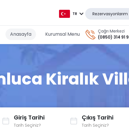
Rezervasyonlarım
TR
TR
Çağrı Merkezi
Anasayfa
Kurumsal Menu
(0850) 314 91 
EN
AR
DE
luca Kiralık Vill
RU
GR
Giriş Tarihi
Çıkış Tarihi
Tarih Seçiniz?
Tarih Seçiniz?