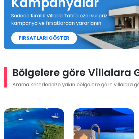
Kampanyalar
Sadece Kiralık Villada Tatil'a özel sürpriz
kampanya ve fırsatlardan yararlanın
FIRSATLARI GÖSTER
Bölgelere göre Villalara 
Arama kriterlerinize yakın bölgelere göre villalara g