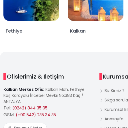
Fethiye
Kalkan
Ofislerimiz & İletişim
Kurumsa
Kalkan Merkez Ofis:
Kalkan Mah. Fethiye
Biz Kimiz ?
Kaş Karayolu İncebel Mevkii No:383 Kaş /
Sıkça sorula
ANTALYA
Tel:
(0242) 844 35 05
Kurumsal Bil
GSM:
(+90 542) 235 34 35
Anasayfa
Konumu Göster