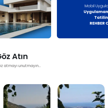
Mobil Uygula
Uygulamamı
Tatili
REHBER O
Göz Atın
öz atmayı unutmayın...