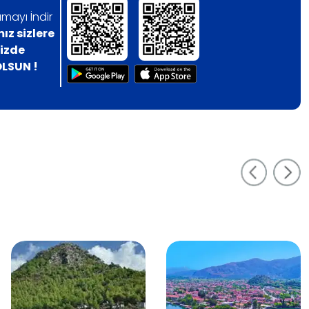
mayı İndir
z sizlere
nizde
LSUN !