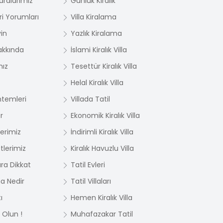
ralarımız
Günlük Kiralık
i Yorumları
Villa Kiralama
yin
Yazlık Kiralama
akkında
İslami Kiralık Villa
mız
Tesettür Kiralık Villa
Helal Kiralık Villa
temleri
Villada Tatil
r
Ekonomik Kiralık Villa
lerimiz
İndirimli Kiralık Villa
tlerimiz
Kiralık Havuzlu Villa
ara Dikkat
Tatil Evleri
ma Nedir
Tatil Villaları
ı
Hemen Kiralık Villa
 Olun !
Muhafazakar Tatil