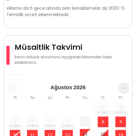
Villamız da 6 gece altında olan konaklamalar da 3000 TL
Temizlik ücreti eklenmektedir.
Müsaitlik Takvimi
İlanın doluluk durumunu aşağıdaki takvimden takip
edebilirsiniz.
Ağustos
2026
Pt
Sa
Ça
Pe
Cu
Ct
Pz
1
2
3
4
5
6
7
8
9
14
15
10
11
12
13
16