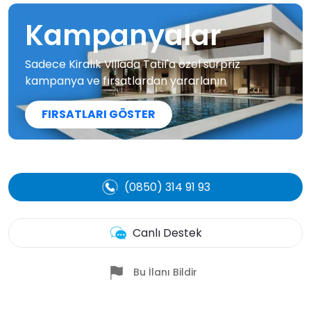
Kampanyalar
Sadece Kiralık Villada Tatil'a özel sürpriz
kampanya ve fırsatlardan yararlanın
FIRSATLARI GÖSTER
(0850) 314 91 93
Canlı Destek
Bu İlanı Bildir