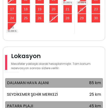
17
18
19
20
21
22
23
24
25
26
27
28
29
30
31
Lokasyon
Mesafeler yaklaşık olarak hesaplanmıştır. Tam konum
rezervasyon sonrası sizlere verilir.
DALAMAN HAVA ALANI
85 km
SEYDİKEMER ŞEHİR MERKEZİ
25 km
PATARA PLAJI
45 km