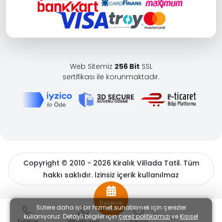
Web Sitemiz
256 Bit
SSL
sertifikası ile korunmaktadır.
Copyright © 2010 - 2026 Kiralık Villada Tatil. Tüm
hakkı saklıdır. İzinsiz içerik kullanılmaz
BöcekSoft
Rezerve
Sizlere daha iyi bir hizmet sunabilmek için çerezler
edin
kullanıyoruz. Detaylı bilgiler için
çerez politikamızı
ve
Kişisel
Telefon
Whatsapp
Favori