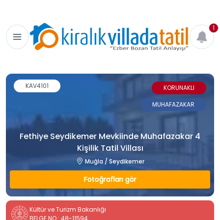
1
KAV4101
KORUNAKLI
MUHAFAZAKAR
Fethiye Seydikemer Mevkiinde Muhafazakar 4
Kişilik Tatil Villası
Muğla / Seydikemer
Fotoğrafları gör
Kültür ve Turizm Bakanlığı
BELGE NO : 48-11594