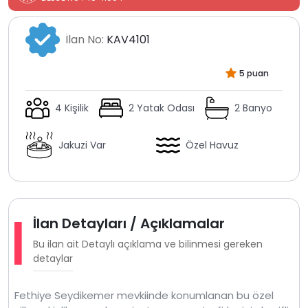
İlan No:
KAV4101
5 puan
4 Kişilik
2 Yatak Odası
2 Banyo
Jakuzi Var
Özel Havuz
İlan Detayları / Açıklamalar
Bu ilan ait Detaylı açıklama ve bilinmesi gereken
detaylar
Fethiye Seydikemer mevkiinde konumlanan bu özel