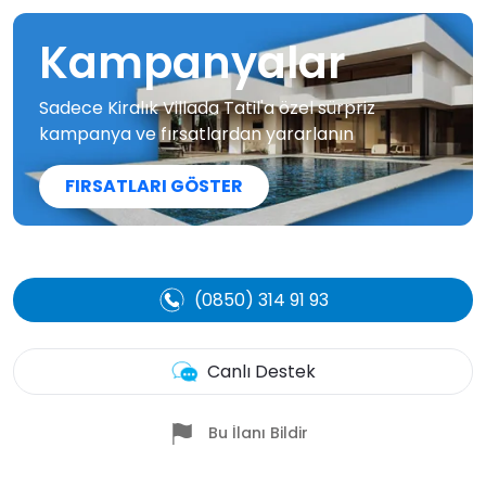
Kampanyalar
Sadece Kiralık Villada Tatil'a özel sürpriz
kampanya ve fırsatlardan yararlanın
FIRSATLARI GÖSTER
(0850) 314 91 93
Canlı Destek
Bu İlanı Bildir