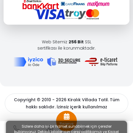
Web Sitemiz
256 Bit
SSL
sertifikası ile korunmaktadır.
Copyright © 2010 - 2026 Kiralık Villada Tatil. Tüm
hakkı saklıdır. İzinsiz içerik kullanılmaz
BöcekSoft
Rezerve
Sizlere daha iyi bir hizmet sunabilmek için çerezler
edin
kullanıyoruz. Detaylı bilgiler için
çerez politikamızı
ve
Kişisel