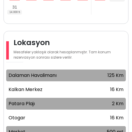
31
Lokasyon
Mesafeler yaklaşık olarak hesaplanmıştır. Tam konum
rezervasyon sonrası sizlere verilir.
Dalaman Havalimanı
125 Km
Kalkan Merkez
16 Km
Patara Plajı
2 Km
Otogar
16 Km
Market
500 mt