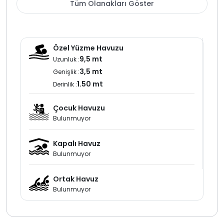
Tüm Olanakları Göster
korunaklı villa
ve muhafazakar villa seçenekleri ile öne
çıkan bir lokasyondur kiralık villa ve villa kiralama planı
yapan misafirler için huzurlu ve sakin bir alternatif
sunar
Özel Yüzme Havuzu
9,5 mt
Uzunluk :
3,5 mt
Genişlik :
1.50 mt
Derinlik :
Çocuk Havuzu
Bulunmuyor
Kapalı Havuz
Bulunmuyor
Ortak Havuz
Bulunmuyor