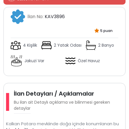
İlan No:
KAV3896
5 puan
4 Kişilik
2 Yatak Odası
2 Banyo
Jakuzi Var
Özel Havuz
İlan Detayları / Açıklamalar
Bu ilan ait Detaylı açıklama ve bilinmesi gereken
detaylar
Kalkan Patara mevkiinde doğa içinde konumlanan bu