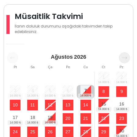
Müsaitlik Takvimi
İlanın doluluk durumunu aşağıdaki takvimden takip
edebilirsiniz.
Ağustos
2026
Pt
Sa
Ça
Pe
Cu
Ct
Pz
1
2
3
4
5
6
7
8
9
15
16
10
11
12
13
14
17
18
19
20
21
22
23
30
24
25
26
27
28
29