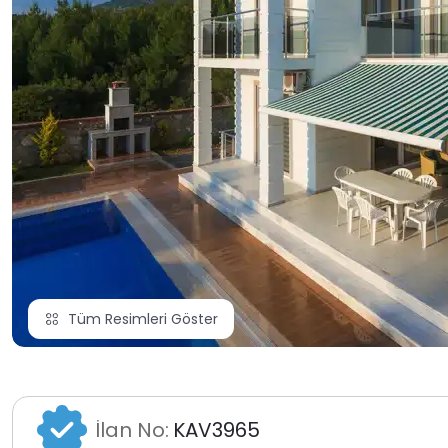
Tüm Resimleri Göster
İlan No:
KAV3965