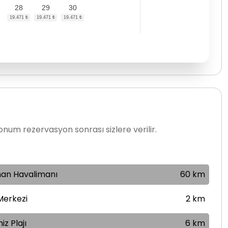
28
29
30
num rezervasyon sonrası sizlere verilir.
an Havalimanı
60 km
Merkezi
2 km
iz Plajı
6 km