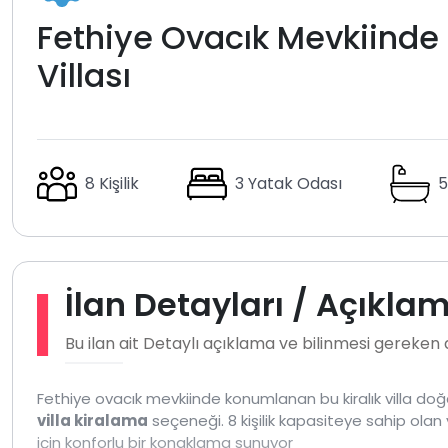
Fethiye Ovacık Mevkiinde D
Villası
8 Kişilik
3 Yatak Odası
5
İlan Detayları / Açıkla
Bu ilan ait Detaylı açıklama ve bilinmesi gereken
Fethiye ovacık mevkiinde konumlanan bu kiralık villa doğa 
villa kiralama
seçeneği. 8 kişilik kapasiteye sahip olan v
için konforlu bir konaklama sunuyor