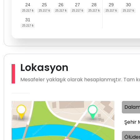
24
25
26
27
28
29
30
31
Lokasyon
Mesafeler yaklaşık olarak hesaplanmıştır. Tam ko
Dalam
Şehir 
Ölüden