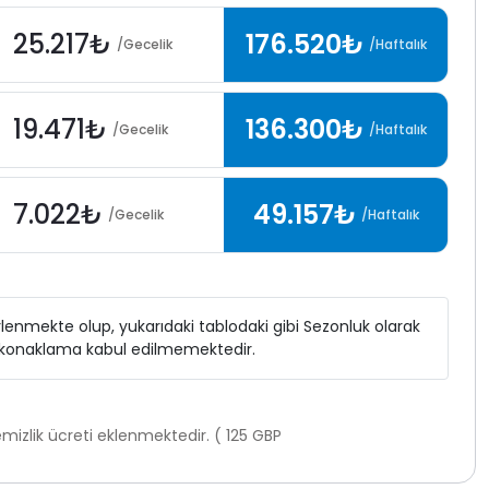
25.217₺
176.520₺
/Gecelik
/Haftalık
19.471₺
136.300₺
/Gecelik
/Haftalık
7.022₺
49.157₺
/Gecelik
/Haftalık
elirlenmekte olup, yukarıdaki tablodaki gibi Sezonluk olarak
ı konaklama kabul edilmemektedir.
mizlik ücreti eklenmektedir. ( 125 GBP