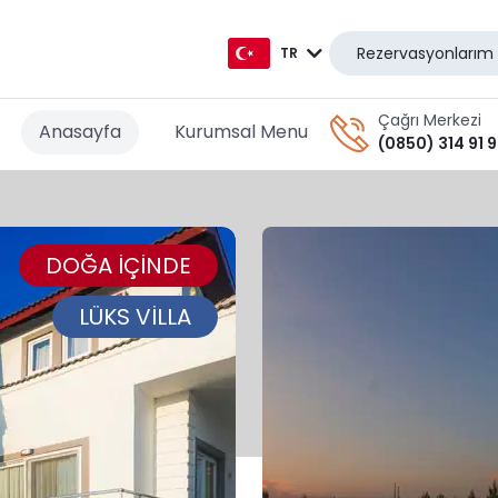
Rezervasyonlarım
TR
TR
Çağrı Merkezi
Anasayfa
Kurumsal Menu
(0850) 314 91 
EN
AR
DOĞA İÇİNDE
DE
RU
LÜKS VİLLA
GR