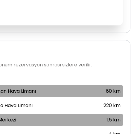
num rezervasyon sonrası sizlere verilir.
an Hava Limanı
60 km
a Hava Limanı
220 km
Merkezi
1.5 km