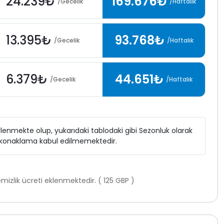
24.239₺
169.676₺
/Gecelik
/Haftalık
13.395₺
93.768₺
/Gecelik
/Haftalık
6.379₺
44.651₺
/Gecelik
/Haftalık
elirlenmekte olup, yukarıdaki tablodaki gibi Sezonluk olarak
ı konaklama kabul edilmemektedir.
izlik ücreti eklenmektedir. ( 125 GBP )