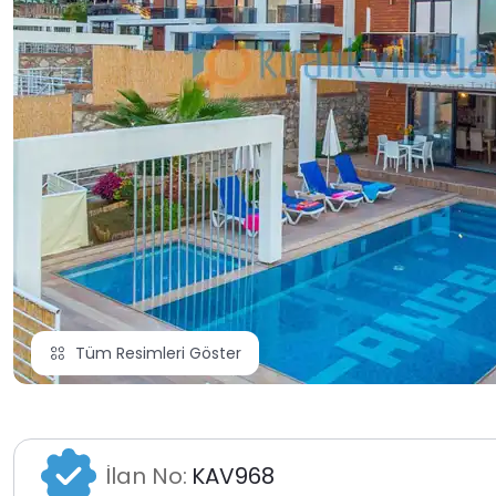
Tüm Resimleri Göster
İlan No:
KAV968