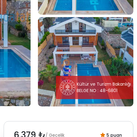
Kültür ve Turizm Bakanlığı
BELGE NO : 48-6801
6.379 ₺
/ Gecelik
5 puan