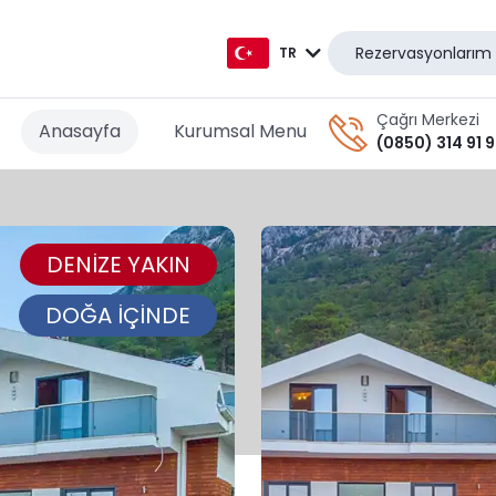
Rezervasyonlarım
TR
TR
Çağrı Merkezi
Anasayfa
Kurumsal Menu
(0850) 314 91 
EN
AR
DENİZE YAKIN
DE
RU
DOĞA İÇİNDE
GR