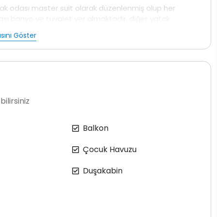
atak odası master suit olarak düzenlenmiş olup her
sası banyo ve tuvalet yer almaktadır. diğer yatak
kuzi bulunmaktadır. jakuzi detayı tatil süresince
sını Göster
temel ekipmanlarla donatılmıştır.
ocak kettle ekmek kızartma makinesi ile birlikte yemek
tadır. salon bölümünde ise oturma
almakta olup buradan havuz alanına doğrudan çıkış
ilirsiniz
er için oldukça uygundur. Şezlonglar güneş
Balkon
ve sandalyeler ile günün büyük bölümünü dış mekanda
ası çocuklu aileler için önemli bir avantaj
Çocuk Havuzu
zeri canlılarla karşılaşma ihtimali bulunabilmektedir.
Duşakabin
amın bir parçası olarak değerlendirilmelidir. Villa
sebebiyle, rezervasyon sırasında yapılan ön ödemenin
saplanarak ödenmektedir.