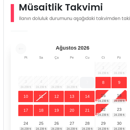
Müsaitlik Takvimi
İlanın doluluk durumunu aşağıdaki takvimden takip
Ağustos
2026
Pt
Sa
Ça
Pe
Cu
Ct
Pz
1
2
3
4
5
6
7
8
9
15
16
10
11
12
13
14
22
23
17
18
19
20
21
24
25
26
27
28
29
30