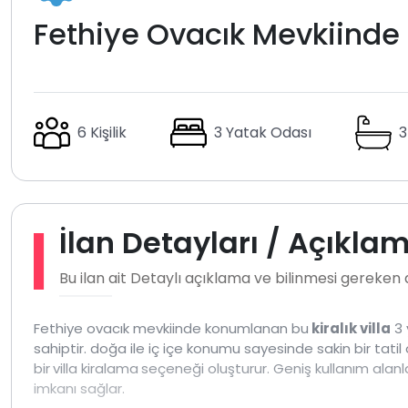
Fethiye Ovacık Mevkiinde Lü
6 Kişilik
3 Yatak Odası
3
İlan Detayları / Açıkla
Bu ilan ait Detaylı açıklama ve bilinmesi gereken
Fethiye ovacık mevkiinde konumlanan bu
kiralık villa
3 
sahiptir. doğa ile iç içe konumu sayesinde sakin bir tatil 
bir
villa kiralama
seçeneği oluşturur. Geniş kullanım alanl
imkanı sağlar.