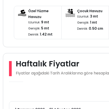
Konforlu detayları geniş yaşam alanları ve sakin atmosfe
içinde bir
villa kiralama
planlayan misafirler için dengeli ve
Özel Yüzme
Çocuk Havuzu
Villanın fiyatlandırması GBP üzerinden yapılmaktadır. ön 
3 mt
Uzunluk :
Havuzu
sorumlusu tarafından o günkü kur üzerinden hesaplanara
9 mt
1 mt
Uzunluk :
Genişlik :
adına toplam ödemenin rezervasyon aşamasında tamam
5 mt
0.50 cm
Genişlik :
Derinlik :
1.42 mt
Derinlik :
Haftalık Fiyatlar
Fiyatlar aşağıdaki Tarih Aralıklarına göre hesap