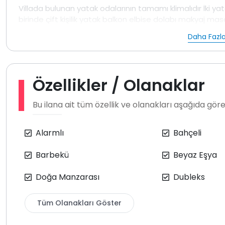
Villada bulunan yatak odalarının tamamı klimalıdır İki y
birinde çift kişilik yatak balkon elbise dolabı makyaj ma
odasında ise çift kişilik yatak balkon banyo tuvalet ve ja
Daha Fazla
dinlenmek isteyen misafirler için keyifli bir ayrıcalık sunar.
Mutfak bölümü tatil boyunca ihtiyaç duyulabilecek tüm 
Buzdolabı fırın mikrodalga çamaşır ve bulaşık makinesi 
Özellikler / Olanaklar
takımları ve mutfak gereçleri eksiksiz şekilde bulunmak
grubu televizyon uydu yayını klima ve yemek alanı yer 
Bu ilana ait tüm özellik ve olanakları aşağıda göreb
sağlanmaktadır.
Bahçe alanı açık havada vakit geçirmek isteyen misafirl
Alarmlı
Bahçeli
şemsiyesi mangal alanı bahçe salıncağı yemek masası 
keyifle geçirmek mümkündür. aqyrıca çocuk havuzu bulunm
Barbekü
Beyaz Eşya
sağlamaktadır.
Doğa konumlu yapısı gereği çevrede kelebek böcek ve ben
Doğa Manzarası
Dubleks
Villa düzenli olarak ilaçlanmakta olup bu durum doğal yaş
sahibinin fiyatlandırmayı pound üzerinden belirlemesi 
Tüm Olanakları Göster
ardından kalan tutar, giriş günündeki kur üzerinden he